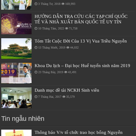
3 Tháng Tư, 2018
169,993
HƯỚNG DẪN TRA CỨU CÁC TẠP CHÍ QUỐC
TẾ VÀ NHÀ XUẤT BẢN QUỐC TẾ UY TÍN
10 Tháng Tám, 2022
71,758
Tóm Tắt Cuộc Đời Của 13 Vị Vua Triều Nguyễn
13 Tháng Mười, 2019
44,032
Khoa Du lịch – Đại học Huế tuyển sinh năm 2019
23 Tháng Bảy, 2019
43,491
Danh mục đề tài NCKH Sinh viên
7 Tháng Hai, 2017
35,579
Tin ngẫu nhiên
Thông báo V/v tổ chức trao học bổng Nguyễn