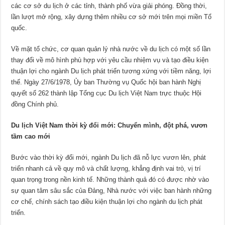
các cơ sở du lịch ở các tỉnh, thành phố vừa giải phóng. Đồng thời,
lần lượt mở rộng, xây dựng thêm nhiều cơ sở mới trên mọi miền Tổ
quốc.
Về mặt tổ chức, cơ quan quản lý nhà nước về du lịch có một số lần
thay đổi về mô hình phù hợp với yêu cầu nhiệm vụ và tạo điều kiện
thuận lợi cho ngành Du lịch phát triển tương xứng với tiềm năng, lợi
thế. Ngày 27/6/1978, Ủy ban Thường vụ Quốc hội ban hành Nghị
quyết số 262 thành lập Tổng cục Du lịch Việt Nam trực thuộc Hội
đồng Chính phủ.
Du lịch Việt Nam thời kỳ đổi mới: Chuyển mình, đột phá, vươn
tầm cao mới
Bước vào thời kỳ đổi mới, ngành Du lịch đã nỗ lực vươn lên, phát
triển nhanh cả về quy mô và chất lượng, khẳng định vai trò, vị trí
quan trọng trong nền kinh tế. Những thành quả đó có được nhờ vào
sự quan tâm sâu sắc của Đảng, Nhà nước với việc ban hành những
cơ chế, chính sách tạo điều kiện thuận lợi cho ngành du lịch phát
triển.