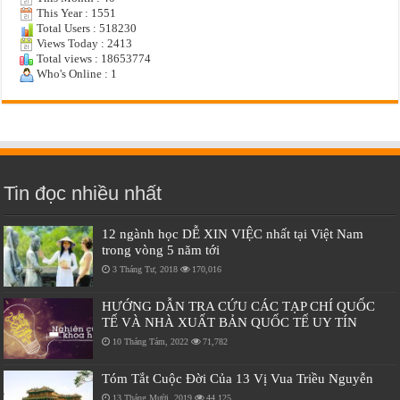
This Year : 1551
Total Users : 518230
Views Today : 2413
Total views : 18653774
Who's Online : 1
Tin đọc nhiều nhất
12 ngành học DỄ XIN VIỆC nhất tại Việt Nam
trong vòng 5 năm tới
3 Tháng Tư, 2018
170,016
HƯỚNG DẪN TRA CỨU CÁC TẠP CHÍ QUỐC
TẾ VÀ NHÀ XUẤT BẢN QUỐC TẾ UY TÍN
10 Tháng Tám, 2022
71,782
Tóm Tắt Cuộc Đời Của 13 Vị Vua Triều Nguyễn
13 Tháng Mười, 2019
44,125