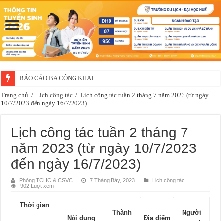
BÁO CÁO BA CÔNG KHAI
Thông báo về việc xét chọn sinh viên đề nghị nhận học bổng của doanh 
Trang chủ
/
Lịch công tác
/
Lịch công tác tuần 2 tháng 7 năm 2023 (từ ngày
10/7/2023 đến ngày 16/7/2023)
Lịch công tác tuần 2 tháng 7
năm 2023 (từ ngày 10/7/2023
đến ngày 16/7/2023)
Phòng TCHC & CSVC
7 Tháng Bảy, 2023
Lịch công tác
902 Lượt xem
Thời gian
Thành
Người
Nội dung
Địa điểm