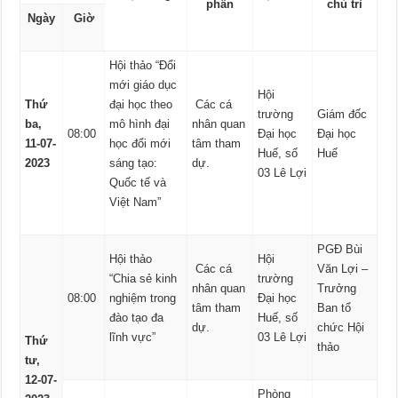
phần
chủ trì
Ngày
Giờ
Hội thảo “Đổi
mới giáo dục
Hội
Thứ
đại học theo
Các cá
trường
Giám đốc
ba,
mô hình đại
nhân quan
08:00
Đại học
Đại học
11-07-
học đổi mới
tâm tham
Huế, số
Huế
2023
sáng tạo:
dự.
03 Lê Lợi
Quốc tế và
Việt Nam”
PGĐ Bùi
Hội thảo
Hội
Các cá
Văn Lợi –
“Chia sẻ kinh
trường
nhân quan
Trưởng
08:00
nghiệm trong
Đại học
tâm tham
Ban tổ
đào tạo đa
Huế, số
dự.
chức Hội
lĩnh vực”
03 Lê Lợi
Thứ
thảo
tư,
12-07-
Phòng