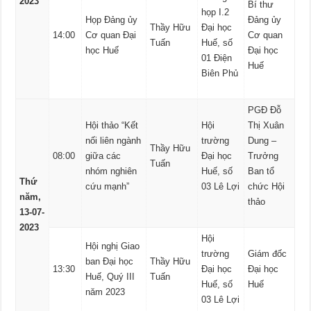
2023
Bí thư
họp I.2
Họp Đảng ủy
Đảng ủy
Thầy Hữu
Đại học
14:00
Cơ quan Đại
Cơ quan
Tuấn
Huế, số
học Huế
Đại học
01 Điện
Huế
Biên Phủ
PGĐ Đỗ
Hội thảo “Kết
Hội
Thị Xuân
nối liên ngành
trường
Dung –
Thầy Hữu
08:00
giữa các
Đại học
Trưởng
Tuấn
nhóm nghiên
Huế, số
Ban tổ
Thứ
cứu mạnh”
03 Lê Lợi
chức Hội
năm,
thảo
13-07-
2023
Hội
Hội nghị Giao
trường
Giám đốc
ban Đại học
Thầy Hữu
13:30
Đại học
Đại học
Huế, Quý III
Tuấn
Huế, số
Huế
năm 2023
03 Lê Lợi