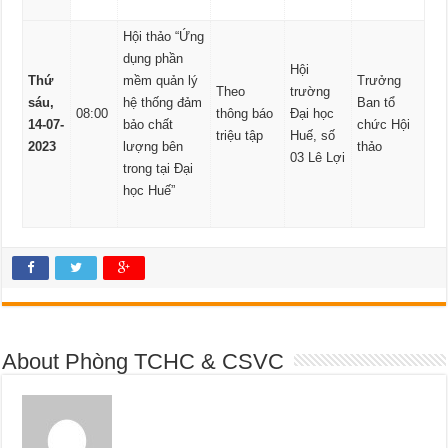
Hội thảo “Ứng
dụng phần
Hội
Thứ
mềm quản lý
Trưởng
Theo
trường
sáu,
hệ thống đảm
Ban tổ
08:00
thông báo
Đại học
14-07-
bảo chất
chức Hội
triệu tập
Huế, số
2023
lượng bên
thảo
03 Lê Lợi
trong tại Đại
học Huế”
About Phòng TCHC & CSVC