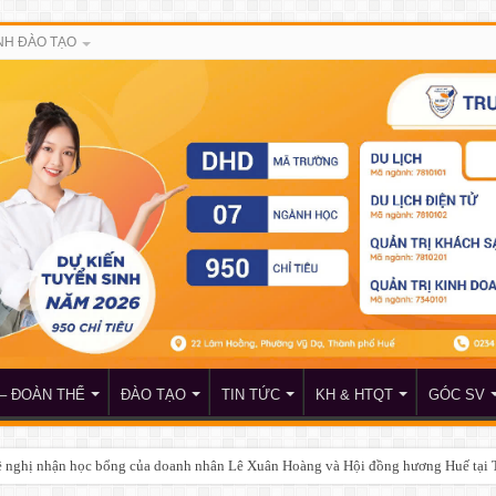
H ĐÀO TẠO
– ĐOÀN THỂ
ĐÀO TẠO
TIN TỨC
KH & HTQT
GÓC SV
đề nghị nhận học bổng của doanh nhân Lê Xuân Hoàng và Hội đồng hương Huế tại