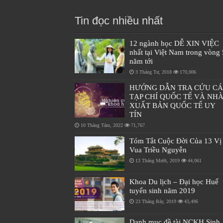
Tin đọc nhiều nhất
12 ngành học DỄ XIN VIỆC
nhất tại Việt Nam trong vòng 
năm tới
3 Tháng Tư, 2018
170,006
HƯỚNG DẪN TRA CỨU C
TẠP CHÍ QUỐC TẾ VÀ NH
XUẤT BẢN QUỐC TẾ UY
TÍN
10 Tháng Tám, 2022
71,767
Tóm Tắt Cuộc Đời Của 13 Vị
Vua Triều Nguyễn
13 Tháng Mười, 2019
44,061
Khoa Du lịch – Đại học Huế
tuyển sinh năm 2019
23 Tháng Bảy, 2019
43,496
Danh mục đề tài NCKH Sinh