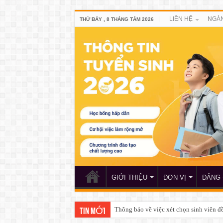
LIÊN HỆ
NGÀN
THỨ BẢY , 8 THÁNG TÁM 2026
GIỚI THIỆU
ĐƠN VỊ
ĐẢNG 
Thông báo về việc xét chọn sinh viên 
TIN MỚI