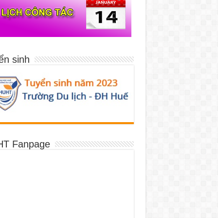
ển sinh
T Fanpage