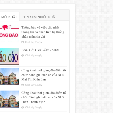
N MỚI NHẤT
TIN XEM NHIỀU NHẤT
Thông báo về việc cập nhật
thông tin cá nhân trên hệ thống
phần mềm tín chỉ
Cách đây 2 ngày
BÁO CÁO BA CÔNG KHAI
Cách đây 4 ngày
Công khai thời gian, địa điểm tổ
chức đánh giá luận án của NCS
Mai Thị Kiều Lan
Cách đây 5 ngày
Công khai thời gian, địa điểm tổ
chức đánh giá luận án của NCS
Phan Thanh Vịnh
Cách đây 5 ngày