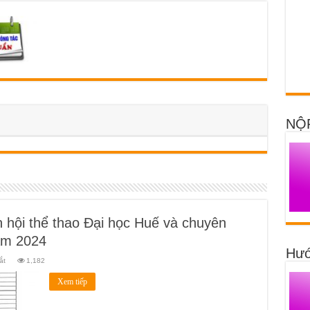
NỘ
n hội thể thao Đại học Huế và chuyên
ăm 2024
Hướ
ở
ắt
1,182
Lịch
thi
Xem tiếp
đấu
giải
bóng
chuyền