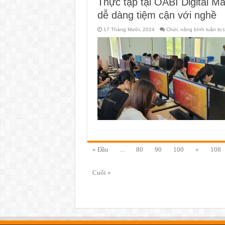
Thực tập tại OABI Digital Ma
dễ dàng tiệm cận với nghề
17 Tháng Mười, 2024
Chức năng bình luận bị t
« Đầu
...
80
90
100
«
108
Cuối »