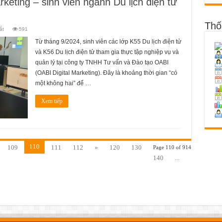
rketing – sinh viên ngành Du lịch điện tử
Thố
ở
ắt
591
Thực
tập
Từ tháng 9/2024, sinh viên các lớp K55 Du lịch điện tử
tại
OABI
và K56 Du lịch điện tử tham gia thực tập nghiệp vụ và
Digital
Marketing
quản lý tại công ty TNHH Tư vấn và Đào tạo OABI
–
sinh
(OABI Digital Marketing). Đây là khoảng thời gian “có
viên
một không hai” để …
ngành
Du
lịch
điện
Xem tiếp
tử
dễ
dàng
tiệm
cận
với
nghề
110
109
111
112
»
120
130
Page 110 of 914
140
...