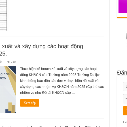
hội
thể
thao
Đại
học
Huế
và
chuyên
nghiệp
Huế
lần
thứ
XXVII
năm
uất và xây dựng các hoạt động
2024
25.
ở
ắt
935
THÔNG
BÁO
Thực hiện kế hoạch đề xuất và xây dựng các hoạt
–
Đăn
Kế
động KH&CN cấp Trường năm 2025 Trường Du lịch
hoạch
đề
kính thông báo đến các đơn vị thực hiện đề xuất và
xuất
và
xây dựng các nhiệm vụ KH&CN năm 2025 (Cụ thể các
xây
nhiệm vụ như Đề tài KH&CN cấp …
dựng
các
hoạt
động
Xem tiếp
KH&CN
cấp
Trường
năm
2025.
Lo