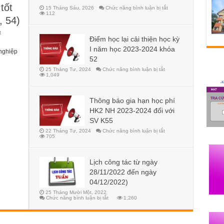
tốt
ở
15 Tháng Sáu, 2026
Chức năng bình luận bị tắt
112
, 54)
ở
t
Thông
Điểm học lại cải thiện học kỳ
báo
I năm học 2023-2024 khóa
kiểm
 nghiệp
tra
52
điểm
xét
ở
25 Tháng Tư, 2024
Chức năng bình luận bị tắt
tốt
Điểm
1,049
nghiệp
học
lại
đợt
cải
1
thiện
khóa
Thông báo gia hạn học phí
học
56
kỳ
HK2 NH 2023-2024 đối với
(56,
I
55,
năm
SV K55
54)
học
2023-
ở
22 Tháng Tư, 2024
Chức năng bình luận bị tắt
2024
Thông
705
khóa
báo
52
gia
hạn
học
Lịch công tác từ ngày
phí
HK2
28/11/2022 đến ngày
NH
2023-
04/12/2022)
2024
đối
25 Tháng Mười Một, 2022
với
ở
Chức năng bình luận bị tắt
1,260
SV
Lịch
K55
công
tác
từ