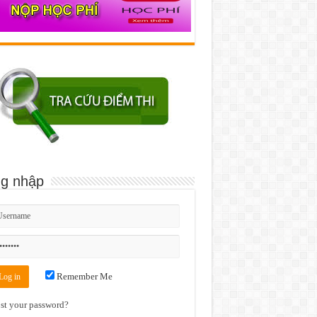
g nhập
Remember Me
st your password?