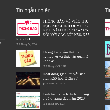
Tin ngẫu nhiên
Ti
THÔNG BÁO VỀ VIỆC THU
5
HỌC PHÍ CHÍNH QUY HỌC
KỲ II NĂM HỌC 2025-2026
ĐỐI VỚI CÁC LỚP K56, K57,
K58 (ĐỢT 1)
ÁC
9 Tháng Ba, 2026
À
Thông báo điểm thực tập
nghiệp vụ và thực tập quản lý
khóa 49
8 Tháng Mười, 2018
Hoạt động giao lưu với sinh
viên K50 học Quân sự
16 Tháng Ba, 2017
Tình hình khách du lịch tháng
6 và 6 tháng đầu năm 2023
2 Tháng Bảy, 2023