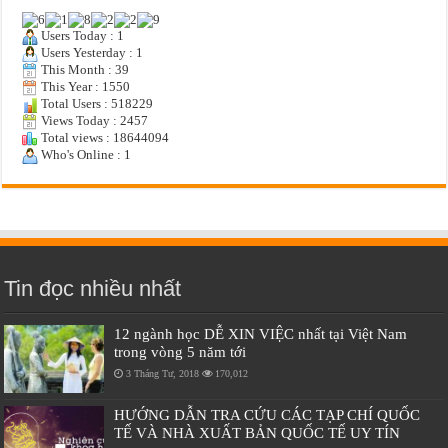
Users Today : 1
Users Yesterday : 1
This Month : 39
This Year : 1550
Total Users : 518229
Views Today : 2457
Total views : 18644094
Who's Online : 1
Tin đọc nhiều nhất
12 ngành học DỄ XIN VIỆC nhất tại Việt Nam
trong vòng 5 năm tới
3 Tháng Tư, 2018
170,012
HƯỚNG DẪN TRA CỨU CÁC TẠP CHÍ QUỐC
TẾ VÀ NHÀ XUẤT BẢN QUỐC TẾ UY TÍN