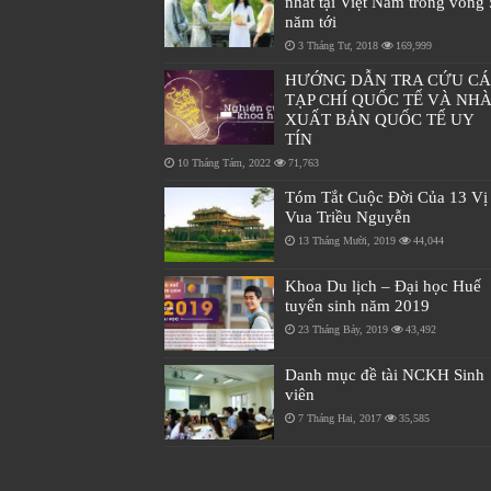
nhất tại Việt Nam trong vòng 
năm tới
3 Tháng Tư, 2018
169,999
HƯỚNG DẪN TRA CỨU C
TẠP CHÍ QUỐC TẾ VÀ NH
XUẤT BẢN QUỐC TẾ UY
TÍN
10 Tháng Tám, 2022
71,763
Tóm Tắt Cuộc Đời Của 13 Vị
Vua Triều Nguyễn
13 Tháng Mười, 2019
44,044
Khoa Du lịch – Đại học Huế
tuyển sinh năm 2019
23 Tháng Bảy, 2019
43,492
Danh mục đề tài NCKH Sinh
viên
7 Tháng Hai, 2017
35,585