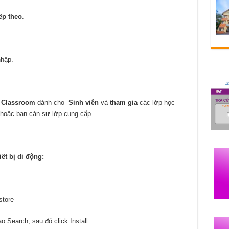
ếp theo
.
hập.
 Classroom
dành cho
Sinh viên
và
tham gia
các lớp học
 hoặc ban cán sự lớp cung cấp.
t bị di động:
store
Search, sau đó click Install