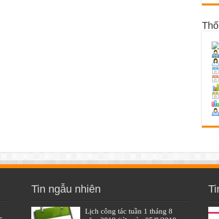
Thố
Tin ngẫu nhiên
Ti
Lịch công tác tuần 1 tháng 8