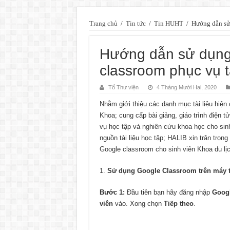
Trang chủ
/
Tin tức
/
Tin HUHT
/
Hướng dẫn sử 
Hướng dẫn sử dụn
classroom phục vụ tà
Tổ Thư viện
4 Tháng Mười Hai, 2020
Nhằm giới thiệu các danh mục tài liệu hiện
Khoa; cung cấp bài giảng, giáo trình điện 
vụ học tập và nghiên cứu khoa học cho sinh
nguồn tài liệu học tập; HALIB xin trân trọn
Google classroom cho sinh viên Khoa du lị
Sử dụng Google Classroom trên máy t
Bước 1:
Đầu tiên bạn hãy đăng nhập
Goog
viên
vào. Xong chọn
Tiếp theo
.