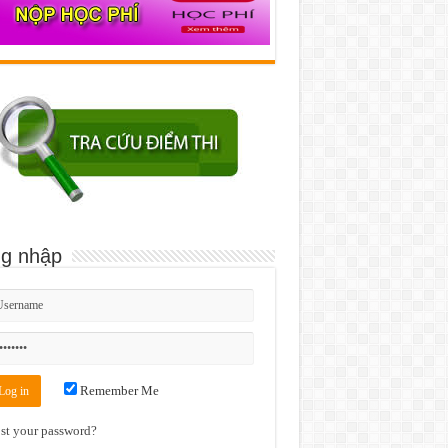
g nhập
Remember Me
st your password?