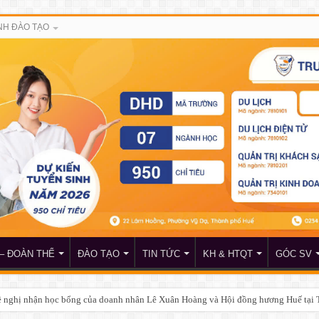
H ĐÀO TẠO
– ĐOÀN THỂ
ĐÀO TẠO
TIN TỨC
KH & HTQT
GÓC SV
c phòng và an ninh về việc học tập môn học GDQPAN Khóa 258