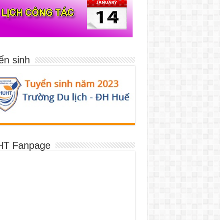
ển sinh
T Fanpage