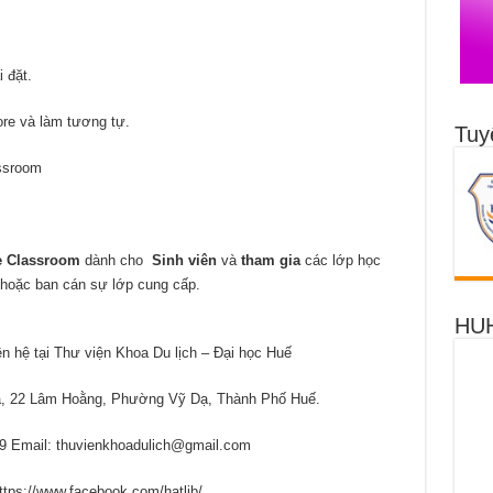
 đặt.
ore và làm tương tự.
Tuy
assroom
 Classroom
dành cho
Sinh viên
và
tham gia
các lớp học
 hoặc ban cán sự lớp cung cấp.
HUH
liên hệ tại Thư viện Khoa Du lịch – Đại học Huế
, 22 Lâm Hoằng, Phường Vỹ Dạ, Thành Phố Huế.
9 Email: thuvienkhoadulich@gmail.com
ttps://www.facebook.com/hatlib/