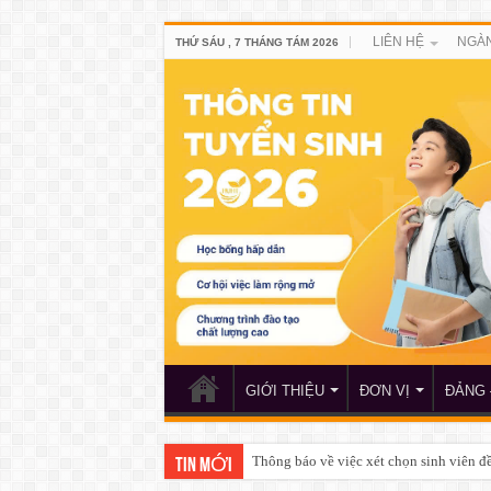
LIÊN HỆ
NGÀN
THỨ SÁU , 7 THÁNG TÁM 2026
GIỚI THIỆU
ĐƠN VỊ
ĐẢNG 
Thông báo của Trung tâm Giáo dục quố
TIN MỚI