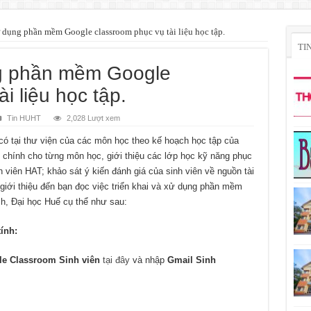
dụng phần mềm Google classroom phục vụ tài liệu học tập.
TI
g phần mềm Google
i liệu học tập.
Tin HUHT
2,028 Lượt xem
 có tại thư viện của các môn học theo kế hoạch học tập của
tử chính cho từng môn học, giới thiệu các lớp học kỹ năng phục
 viên HAT; khảo sát ý kiến đánh giá của sinh viên về nguồn tài
g giới thiệu đến bạn đọc việc triển khai và xử dụng phần mềm
ch, Đại học Huế cụ thể như sau:
ính:
le Classroom
Sinh viên
tại đây
và nhập
Gmail Sinh