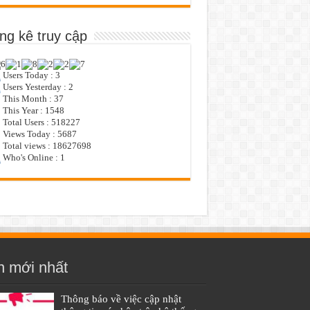
ng kê truy cập
Users Today : 3
Users Yesterday : 2
This Month : 37
This Year : 1548
Total Users : 518227
Views Today : 5687
Total views : 18627698
Who's Online : 1
n mới nhất
Thông báo về việc cập nhật