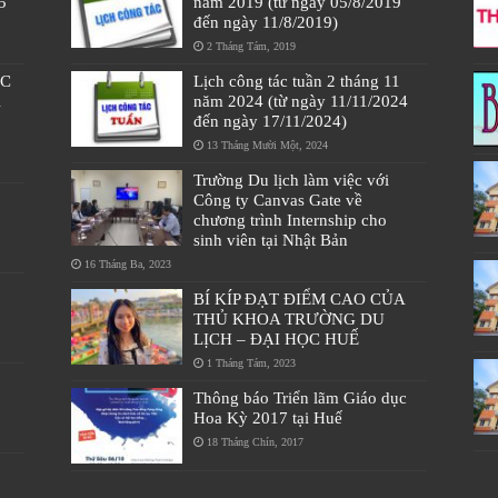
5
năm 2019 (từ ngày 05/8/2019
đến ngày 11/8/2019)
2 Tháng Tám, 2019
ÁC
Lịch công tác tuần 2 tháng 11
À
năm 2024 (từ ngày 11/11/2024
đến ngày 17/11/2024)
13 Tháng Mười Một, 2024
Trường Du lịch làm việc với
Công ty Canvas Gate về
chương trình Internship cho
sinh viên tại Nhật Bản
16 Tháng Ba, 2023
BÍ KÍP ĐẠT ĐIỂM CAO CỦA
THỦ KHOA TRƯỜNG DU
LỊCH – ĐẠI HỌC HUẾ
1 Tháng Tám, 2023
Thông báo Triển lãm Giáo dục
Hoa Kỳ 2017 tại Huế
18 Tháng Chín, 2017