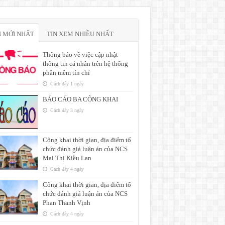
N MỚI NHẤT
TIN XEM NHIỀU NHẤT
Thông báo về việc cập nhật
thông tin cá nhân trên hệ thống
phần mềm tín chỉ
Cách đây 1 ngày
BÁO CÁO BA CÔNG KHAI
Cách đây 3 ngày
Công khai thời gian, địa điểm tổ
chức đánh giá luận án của NCS
Mai Thị Kiều Lan
Cách đây 4 ngày
Công khai thời gian, địa điểm tổ
chức đánh giá luận án của NCS
Phan Thanh Vịnh
Cách đây 4 ngày