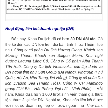
Hoạt động liên kết doanh nghiệp (DN)
Đến nay, Khoa Du lịch đã có hơn
30 DN đối tác
. Có
thể kể đến các DN lớn trên địa bàn tỉnh Thừa Thiên Huế
như
Công ty cổ phần Du lịch Hương Giang, Khách sạn
Mường Thanh, Khách sạn Saigon Morin, Khu nghỉ
dưỡng Laguna Lăng Cô, Công ty Cổ phần Alba Thanh
Tân Huế, Công ty Du lịch Viettravel… các tập đoàn và
DN ngoại tỉnh như Sun Group (Đã Nẵng), Vingroup (Phú
Quốc, Hội An, Nha Trang, Đà Nẵng), Công ty cổ phần Du
lịch Dragon Sea (Thanh Hóa), Công ty CP Flamingo
group (Cát Bà – Hải Phòng, Đại Lãi – Vĩnh Phúc)
… Mỗi
năm, Khoa đưa hơn 1.000 lượt sinh viên tham gia thực
tập, thực tế tại các DN. Ngoài ra, Khoa còn liên kết được
với một số doanh nghiệp ở nước ngoài như
Thái Lan,