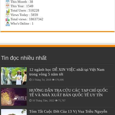
This Month : 38
This Year : 1549
Total Users : 518228
Views Today : 5859
Total views : 18637342
Who's Online : 1
Tin đọc nhiều nhất
12 ngành học DỄ XIN VIỆC nhất tại Việt Nam
trong vòng 5 năm tới
3 Tháng Tư, 2018
170,006
HƯỚNG DẪN TRA CỨU CÁC TẠP CHÍ QUỐC
TẾ VÀ NHÀ XUẤT BẢN QUỐC TẾ UY TÍN
10 Tháng Tám, 2022
71,767
Tóm Tắt Cuộc Đời Của 13 Vị Vua Triều Nguyễn