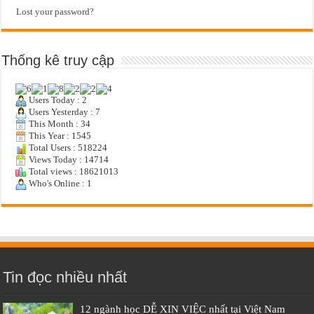
Lost your password?
Thống kê truy cập
Users Today : 2
Users Yesterday : 7
This Month : 34
This Year : 1545
Total Users : 518224
Views Today : 14714
Total views : 18621013
Who's Online : 1
Tin đọc nhiều nhất
12 ngành học DỄ XIN VIỆC nhất tại Việt Nam