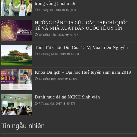
trong vòng 5 năm tới
3 Tháng Tư, 2018
169,993
HƯỚNG DẪN TRA CỨU CÁC TẠP CHÍ QUỐC
TẾ VÀ NHÀ XUẤT BẢN QUỐC TẾ UY TÍN
10 Tháng Tám, 2022
71,757
Tóm Tắt Cuộc Đời Của 13 Vị Vua Triều Nguyễn
13 Tháng Mười, 2019
44,031
Khoa Du lịch – Đại học Huế tuyển sinh năm 2019
23 Tháng Bảy, 2019
43,490
Danh mục đề tài NCKH Sinh viên
7 Tháng Hai, 2017
35,578
Tin ngẫu nhiên