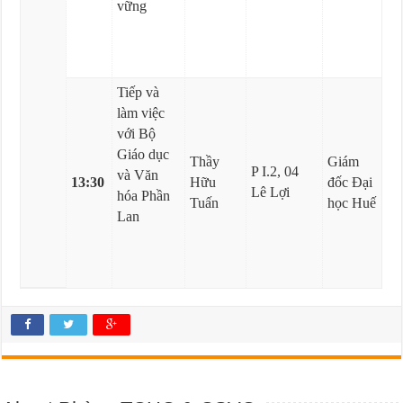
vững
Tiếp và
làm việc
với Bộ
Giáo dục
Thầy
Giám
P I.2, 04
và Văn
13:30
Hữu
đốc Đại
Lê Lợi
hóa Phần
Tuấn
học Huế
Lan