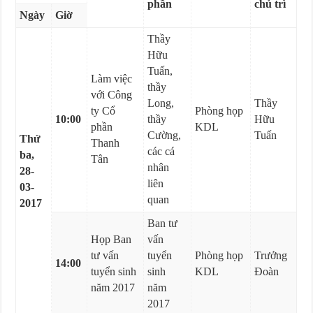
phần
chủ trì
Ngày
Giờ
Thầy
Hữu
Tuấn,
Làm việc
thầy
với Công
Long,
Thầy
ty Cổ
Phòng họp
10:00
thầy
Hữu
phần
KDL
Cường,
Tuấn
Thứ
Thanh
các cá
ba,
Tân
nhân
28-
liên
03-
quan
2017
Ban tư
Họp Ban
vấn
tư vấn
tuyển
Phòng họp
Trưởng
14:00
tuyển sinh
sinh
KDL
Đoàn
năm 2017
năm
2017