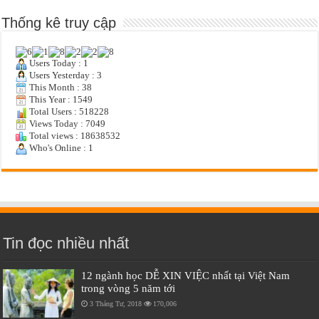
Thống kê truy cập
Users Today : 1
Users Yesterday : 3
This Month : 38
This Year : 1549
Total Users : 518228
Views Today : 7049
Total views : 18638532
Who's Online : 1
Tin đọc nhiều nhất
12 ngành học DỄ XIN VIỆC nhất tại Việt Nam
trong vòng 5 năm tới
3 Tháng Tư, 2018
170,006