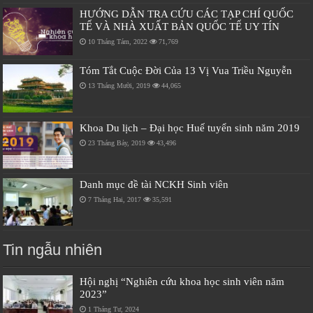
HƯỚNG DẪN TRA CỨU CÁC TẠP CHÍ QUỐC
TẾ VÀ NHÀ XUẤT BẢN QUỐC TẾ UY TÍN
10 Tháng Tám, 2022
71,769
Tóm Tắt Cuộc Đời Của 13 Vị Vua Triều Nguyễn
13 Tháng Mười, 2019
44,065
Khoa Du lịch – Đại học Huế tuyển sinh năm 2019
23 Tháng Bảy, 2019
43,496
Danh mục đề tài NCKH Sinh viên
7 Tháng Hai, 2017
35,591
Tin ngẫu nhiên
Hội nghị “Nghiên cứu khoa học sinh viên năm
2023”
1 Tháng Tư, 2024