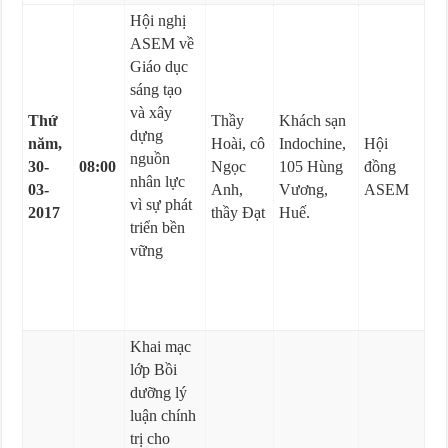
Hội nghị
ASEM về
Giáo dục
sáng tạo
và xây
Thứ
Thầy
Khách sạn
dựng
năm,
Hoài, cô
Indochine,
Hội
nguồn
30-
08:00
Ngọc
105 Hùng
đồng
nhân lực
03-
Anh,
Vương,
ASEM
vì sự phát
2017
thầy Đạt
Huế.
triển bền
vững
Khai mạc
lớp Bồi
dưỡng lý
luận chính
trị cho