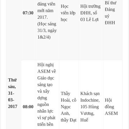
Bí thư
đảng viên
Học
Hội trường
Đảng
mới năm
07:30
viên lớp
ĐHH, số
uỷ
2017.
học
03 Lê Lợi
ĐHH
(Học sáng
31/3, ngày
1&2/4)
Hội nghị
ASEM về
Giáo dục
Thứ
sáng tạo
sáu,
và xây
31-
Thầy
Khách sạn
dựng
03-
Hoài, cô
Indochine,
Hội
nguồn
2017
08:00
Ngọc
105 Hùng
đồng
nhân lực
Anh,
Vương,
ASEM
vì sự phát
thầy Đạt
Huế
triển bền