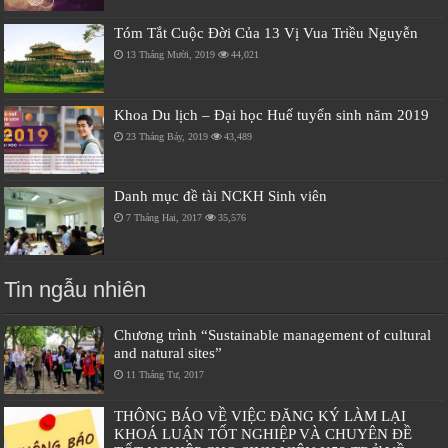
Tóm Tắt Cuộc Đời Của 13 Vị Vua Triều Nguyễn
13 Tháng Mười, 2019
44,021
Khoa Du lịch – Đại học Huế tuyển sinh năm 2019
23 Tháng Bảy, 2019
43,489
Danh mục đề tài NCKH Sinh viên
7 Tháng Hai, 2017
35,576
Tin ngẫu nhiên
Chương trình “Sustainable management of cultural
and natural sites”
11 Tháng Tư, 2017
THÔNG BÁO VỀ VIỆC ĐĂNG KÝ LÀM LẠI
KHOÁ LUẬN TỐT NGHIỆP VÀ CHUYÊN ĐỀ