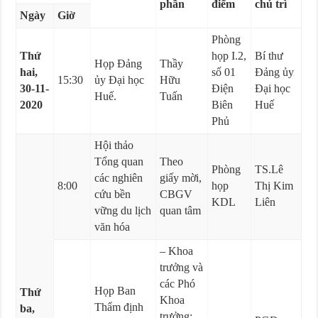
phần
điểm
chủ trì
Ngày
Giờ
Phòng
Thứ
họp I.2,
Bí thư
Họp Đảng
Thầy
hai,
số 01
Đảng ủy
15:30
ủy Đại học
Hữu
30-11-
Điện
Đại học
Huế.
Tuấn
2020
Biên
Huế
Phủ
Hội thảo
Tổng quan
Theo
Phòng
TS.Lê
các nghiên
giấy mời,
8:00
họp
Thị Kim
cứu bền
CBGV
KDL
Liên
vững du lịch
quan tâm
văn hóa
– Khoa
trưởng và
các Phó
Họp Ban
Thứ
Khoa
Thẩm định
ba,
trưởng;