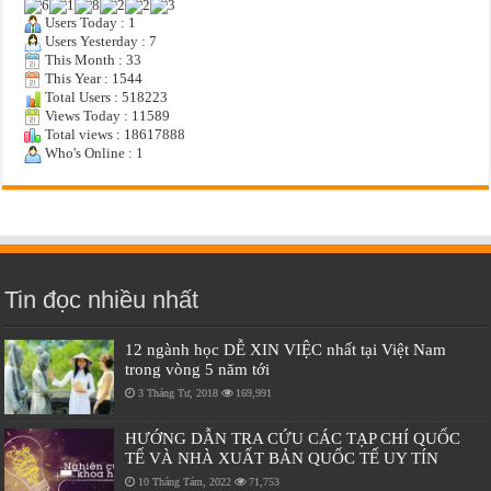
Users Today : 1
Users Yesterday : 7
This Month : 33
This Year : 1544
Total Users : 518223
Views Today : 11589
Total views : 18617888
Who's Online : 1
Tin đọc nhiều nhất
12 ngành học DỄ XIN VIỆC nhất tại Việt Nam
trong vòng 5 năm tới
3 Tháng Tư, 2018
169,991
HƯỚNG DẪN TRA CỨU CÁC TẠP CHÍ QUỐC
TẾ VÀ NHÀ XUẤT BẢN QUỐC TẾ UY TÍN
10 Tháng Tám, 2022
71,753