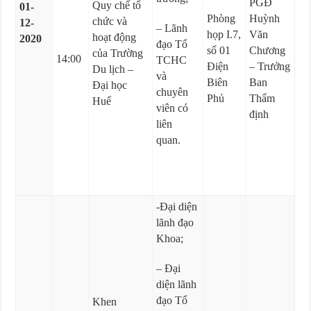
PGĐ
Quy chế tổ
01-
Phòng
Huỳnh
chức và
12-
– Lãnh
họp I.7,
Văn
hoạt động
2020
đạo Tổ
số 01
Chương
của Trường
14:00
TCHC
Điện
– Trưởng
Du lịch –
và
Biên
Ban
Đại học
chuyên
Phủ
Thẩm
Huế
viên có
định
liên
quan.
-Đại diện
lãnh đạo
Khoa;
– Đại
diện lãnh
đạo Tổ
Khen