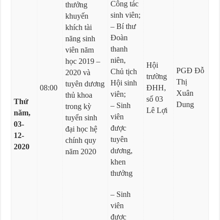
Công tác
thưởng
sinh viên;
khuyến
– Bí thư
khích tài
Đoàn
năng sinh
thanh
viên năm
niên,
học 2019 –
Hội
PGĐ Đỗ
Chủ tịch
2020 và
trường
Thị
Hội sinh
tuyên dương
08:00
ĐHH,
Xuân
viên;
thủ khoa
số 03
Thứ
Dung
– Sinh
trong kỳ
Lê Lợi
năm,
viên
tuyển sinh
03-
được
đại học hệ
12-
tuyên
chính quy
2020
dương,
năm 2020
khen
thưởng
– Sinh
viên
được