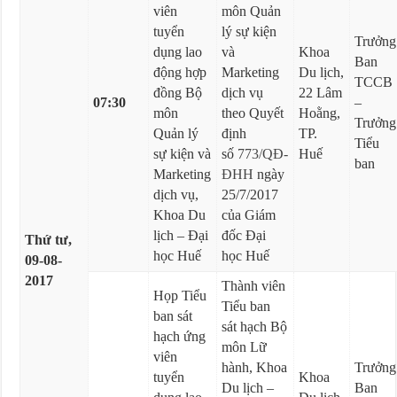
viên
môn Quản
tuyển
lý sự kiện
Trưởng
dụng lao
và
Khoa
Ban
động hợp
Marketing
Du lịch,
TCCB
đồng Bộ
dịch vụ
22 Lâm
07:30
–
môn
theo Quyết
Hoằng,
Trưởng
Quản lý
định
TP.
Tiểu
sự kiện và
số
773/QĐ-
Huế
ban
Marketing
ĐHH
ngày
dịch vụ,
25/7/2017
Khoa Du
của Giám
lịch – Đại
đốc Đại
Thứ tư,
học Huế
học Huế
09-08-
2017
Thành viên
Họp Tiểu
Tiểu ban
ban sát
sát hạch Bộ
hạch ứng
môn Lữ
viên
hành, Khoa
Trưởng
tuyển
Khoa
Du lịch –
Ban