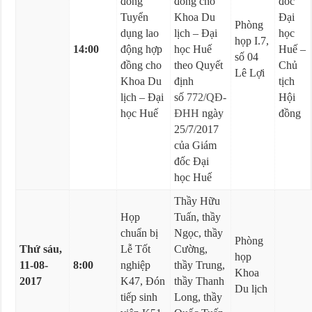
đồng
đồng cho
đốc
Tuyển
Khoa Du
Đại
Phòng
dụng lao
lịch – Đại
học
họp I.7,
14:00
động hợp
học Huế
Huế –
số 04
đồng cho
theo Quyết
Chủ
Lê Lợi
Khoa Du
định
tịch
lịch – Đại
số
772/QĐ-
Hội
học Huế
ĐHH
ngày
đồng
25/7/2017
của Giám
đốc Đại
học Huế
Thầy Hữu
Họp
Tuấn, thầy
chuẩn bị
Ngọc, thầy
Phòng
Thứ sáu,
Lễ Tốt
Cường,
họp
11-08-
8:00
nghiệp
thầy Trung,
Khoa
2017
K47, Đón
thầy Thanh
Du lịch
tiếp sinh
Long, thầy