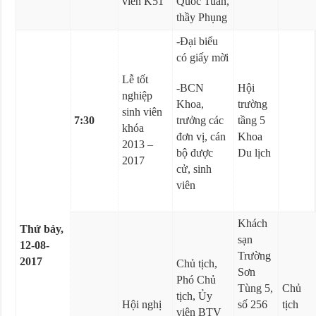
viên K51
Quốc Tuấn,
thầy Phụng
-Đại biểu
có giấy mời
Lễ tốt
-BCN
Hội
nghiệp
Khoa,
trường
sinh viên
7:30
trưởng các
tầng 5
khóa
đơn vị, cán
Khoa
2013 –
bộ được
Du lịch
2017
cử, sinh
viên
Khách
Thứ bảy,
sạn
12-08-
Trường
2017
Chủ tịch,
Sơn
Phó Chủ
Tùng 5,
Chủ
tịch, Ủy
Hội nghị
số 256
tịch
viên BTV