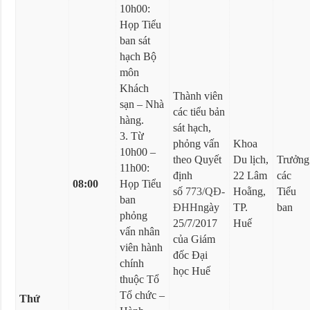
10h00:
Họp Tiểu
ban sát
hạch Bộ
môn
Khách
Thành viên
sạn – Nhà
các tiểu bản
hàng.
sát hạch,
3. Từ
phỏng vấn
Khoa
10h00 –
theo Quyết
Du lịch,
Trưởng
11h00:
định
22 Lâm
các
08:00
Họp Tiểu
số
773/QĐ-
Hoằng,
Tiểu
ban
ĐHH
ngày
TP.
ban
phỏng
25/7/2017
Huế
vấn nhân
của Giám
viên hành
đốc Đại
chính
học Huế
thuộc Tổ
Tổ chức –
Thứ