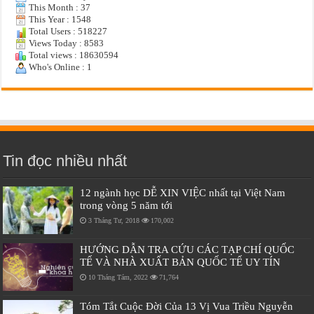
This Month : 37
This Year : 1548
Total Users : 518227
Views Today : 8583
Total views : 18630594
Who's Online : 1
Tin đọc nhiều nhất
12 ngành học DỄ XIN VIỆC nhất tại Việt Nam
trong vòng 5 năm tới
3 Tháng Tư, 2018
170,002
HƯỚNG DẪN TRA CỨU CÁC TẠP CHÍ QUỐC
TẾ VÀ NHÀ XUẤT BẢN QUỐC TẾ UY TÍN
10 Tháng Tám, 2022
71,764
Tóm Tắt Cuộc Đời Của 13 Vị Vua Triều Nguyễn