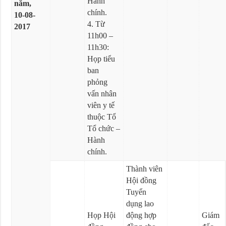
Hành
năm,
chính.
10-08-
4. Từ
2017
11h00 –
11h30:
Họp tiểu
ban
phỏng
vấn nhân
viên y tế
thuộc Tổ
Tổ chức –
Hành
chính.
Thành viên
Hội đồng
Tuyển
dụng lao
Họp Hội
động hợp
Giám