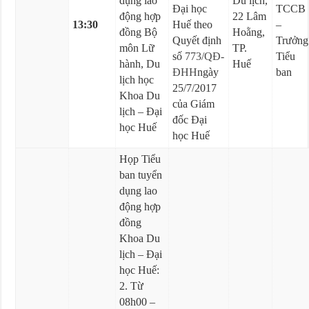
dụng lao
Du lịch,
Đại học
TCCB
động hợp
22 Lâm
13:30
Huế theo
–
đồng Bộ
Hoằng,
Quyết định
Trưởng
môn Lữ
TP.
số
773/QĐ-
Tiểu
hành, Du
Huế
ĐHH
ngày
ban
lịch học
25/7/2017
Khoa Du
của Giám
lịch – Đại
đốc Đại
học Huế
học Huế
Họp Tiểu
ban tuyển
dụng lao
động hợp
đồng
Khoa Du
lịch – Đại
học Huế:
2. Từ
08h00 –