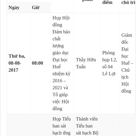
điểm
chủ trì
Ngày
Giờ
Họp Hội
đồng
Đảm bảo
Giám
chất
đốc
lượng
Đại
giáo dục
Phòng
Thứ ba,
học
Đại học
Thầy Hữu
họp I.2,
08-08-
08:00
Huế –
Huế
Tuấn
số 04
2017
Chủ
nhiệm kỳ
Lê Lợi
tịch
2016 –
Hội
2021 và
đồng
Tổ giúp
việc Hội
đồng
Họp Tiểu
Thành viên
ban sát
Tiểu ban
hạch ứng
sát hạch Bộ