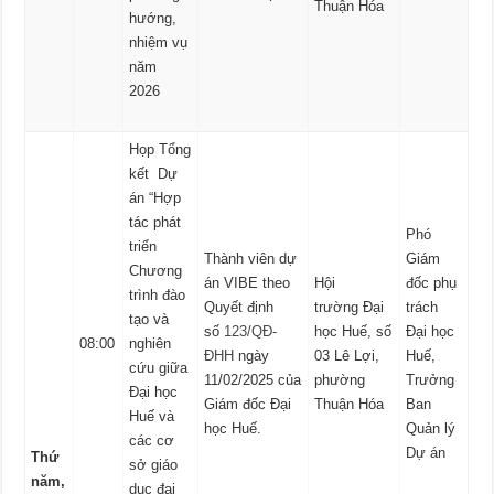
Thuận Hóa
hướng,
nhiệm vụ
năm
2026
Họp Tổng
kết Dự
án “Hợp
tác phát
Phó
triển
Thành viên dự
Giám
Chương
án VIBE theo
Hội
đốc phụ
trình đào
Quyết định
trường Đại
trách
tạo và
số
123/QĐ-
học Huế, số
Đại học
08:00
nghiên
ĐHH
ngày
03 Lê Lợi,
Huế,
cứu giữa
11/02/2025 của
phường
Trưởng
Đại học
Giám đốc Đại
Thuận Hóa
Ban
Huế và
học Huế.
Quản lý
các cơ
Dự án
Thứ
sở giáo
năm,
dục đại