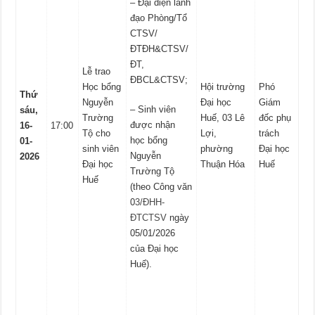
– Đại diện lãnh
đạo Phòng/Tổ
CTSV/
ĐTĐH&CTSV/
ĐT,
Lễ trao
ĐBCL&CTSV;
Học bổng
Hội trường
Phó
Thứ
Nguyễn
Đại học
Giám
– Sinh viên
sáu,
Trường
Huế, 03 Lê
đốc phụ
được nhận
16-
17:00
Tộ cho
Lợi,
trách
học bổng
01-
sinh viên
phường
Đại học
Nguyễn
2026
Đại học
Thuận Hóa
Huế
Trường Tộ
Huế
(theo Công văn
0
3/ĐHH-
ĐTCTSV
ngày
05/01/2026
của Đại học
Huế).