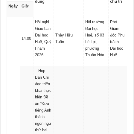
dung
chủ trì
Ngày
Giờ
Hội nghị
Hội trường
Phó
Giao ban
Đại học
Giám
Đại học
Thầy Hữu
Huế, số 03
đốc Phụ
14:00
Huế, Quý
Tuấn
Lê Lợi,
trách
I năm
phường
Đại học
2026
Thuận Hóa
Huế
– Họp
Ban Chỉ
đạo triển
khai thực
hiện Đề
án “Đưa
tiếng Anh
thành
ngôn ngữ
thứ hai