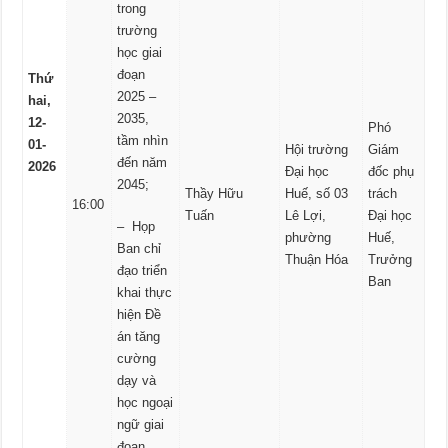
trong
trường
học giai
đoạn
Thứ
2025 –
hai,
2035,
12-
Phó
tầm nhìn
01-
Hội trường
Giám
đến năm
2026
Đại học
đốc phụ
2045;
Thầy Hữu
Huế, số 03
trách
16:00
Tuấn
Lê Lợi,
Đại học
– Họp
phường
Huế,
Ban chỉ
Thuận Hóa
Trưởng
đạo triển
Ban
khai thực
hiện Đề
án tăng
cường
dạy và
học ngoại
ngữ giai
đoạn