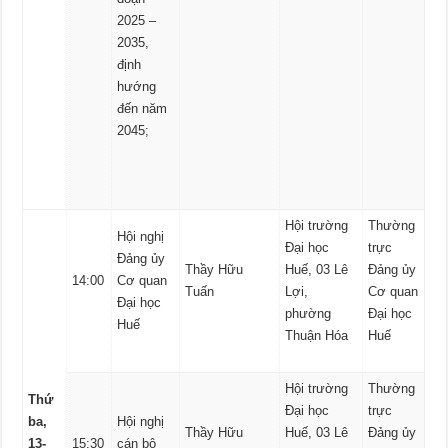
2025 –
2035,
định
hướng
đến năm
2045;
Hội trường
Thường
Hội nghị
Đại học
trực
Đảng ủy
Thầy Hữu
Huế, 03 Lê
Đảng ủy
14:00
Cơ quan
Tuấn
Lợi,
Cơ quan
Đại học
phường
Đại học
Huế
Thuận Hóa
Huế
Hội trường
Thường
Thứ
Đại học
trực
ba,
Hội nghị
Thầy Hữu
Huế, 03 Lê
Đảng ủy
13-
15:30
cán bộ