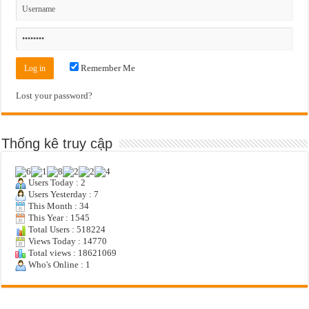
Remember Me
Lost your password?
Thống kê truy cập
Users Today : 2
Users Yesterday : 7
This Month : 34
This Year : 1545
Total Users : 518224
Views Today : 14770
Total views : 18621069
Who's Online : 1