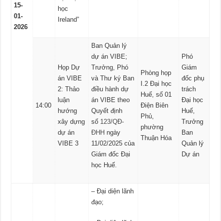
15-
học
01-
Ireland”
2026
Ban Quản lý
dự án VIBE;
Phó
Họp Dự
Trưởng, Phó
Giám
Phòng họp
án VIBE
và Thư ký Ban
đốc phụ
I.2 Đại học
2: Thảo
điều hành dự
trách
Huế, số 01
luận
án VIBE theo
Đại học
14:00
Điện Biên
hướng
Quyết định
Huế,
Phủ,
xây dựng
số
123/QĐ-
Trưởng
phường
dự án
ĐHH
ngày
Ban
Thuận Hóa
VIBE 3
11/02/2025 của
Quản lý
Giám đốc Đại
Dự án
học Huế.
– Đại diện lãnh
đạo;