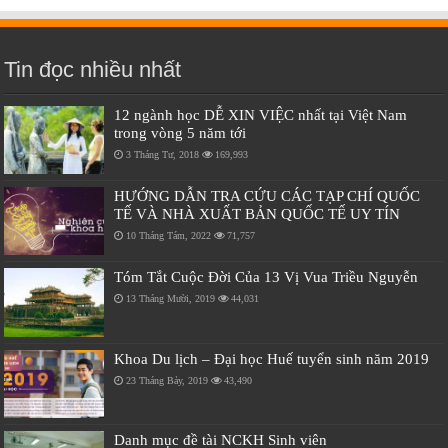
Tin đọc nhiều nhất
12 ngành học DỄ XIN VIỆC nhất tại Việt Nam
trong vòng 5 năm tới
3 Tháng Tư, 2018
169,993
HƯỚNG DẪN TRA CỨU CÁC TẠP CHÍ QUỐC
TẾ VÀ NHÀ XUẤT BẢN QUỐC TẾ UY TÍN
10 Tháng Tám, 2022
71,757
Tóm Tắt Cuộc Đời Của 13 Vị Vua Triều Nguyễn
13 Tháng Mười, 2019
44,031
Khoa Du lịch – Đại học Huế tuyển sinh năm 2019
23 Tháng Bảy, 2019
43,490
Danh mục đề tài NCKH Sinh viên