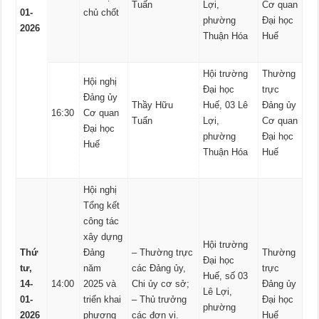
Tuấn
Lợi,
Cơ quan
01-
chủ chốt
phường
Đại học
2026
Thuận Hóa
Huế
Hội trường
Thường
Hội nghị
Đại học
trực
Đảng ủy
Thầy Hữu
Huế, 03 Lê
Đảng ủy
16:30
Cơ quan
Tuấn
Lợi,
Cơ quan
Đại học
phường
Đại học
Huế
Thuận Hóa
Huế
Hội nghị
Tổng kết
công tác
xây dựng
Hội trường
Thứ
Đảng
– Thường trực
Thường
Đại học
tư,
năm
các Đảng ủy,
trực
Huế, số 03
14-
14:00
2025 và
Chi ủy cơ sở;
Đảng ủy
Lê Lợi,
01-
triển khai
– Thủ trưởng
Đại học
phường
2026
phương
các đơn vị.
Huế