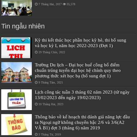
7 Tháng Hai, 2017
35,578
Tin ngẫu nhiên
Kỳ thi kết thúc học phần học kỳ hè, thi bổ sung
và học kỳ I, năm học 2022-2023 (Đợt 1)
29 Tháng Chín, 2022
Trường Du lịch – Đại học huế công bố điểm
chuẩn trúng tuyển đại học hệ chính quy theo
phương thức xét học bạ (bổ sung đợt 1)
9 Tháng Tám, 2021
Lịch công tác tuần 3 tháng 02 năm 2023 (từ ngày
13/02/2023 đến ngày 19/02/2023)
10 Tháng Hai, 2023
Thông báo về kế hoạch thi đánh giá năng lực đầu
ra Ngoại ngữ không chuyên bậc 2/6 và 3/6(A2
VÀ B1) đợt 3 (tháng 6) năm 2019
3 Tháng Tư, 2019