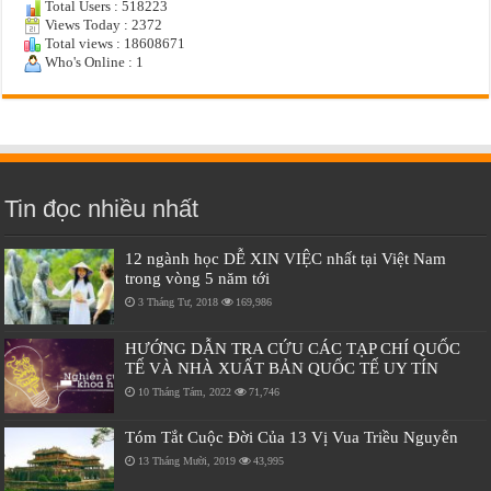
Total Users : 518223
Views Today : 2372
Total views : 18608671
Who's Online : 1
Tin đọc nhiều nhất
12 ngành học DỄ XIN VIỆC nhất tại Việt Nam
trong vòng 5 năm tới
3 Tháng Tư, 2018
169,986
HƯỚNG DẪN TRA CỨU CÁC TẠP CHÍ QUỐC
TẾ VÀ NHÀ XUẤT BẢN QUỐC TẾ UY TÍN
10 Tháng Tám, 2022
71,746
Tóm Tắt Cuộc Đời Của 13 Vị Vua Triều Nguyễn
13 Tháng Mười, 2019
43,995