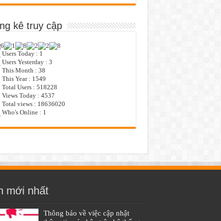
ng kê truy cập
Users Today : 1
Users Yesterday : 3
This Month : 38
This Year : 1549
Total Users : 518228
Views Today : 4537
Total views : 18636020
Who's Online : 1
n mới nhất
Thông báo về việc cập nhật