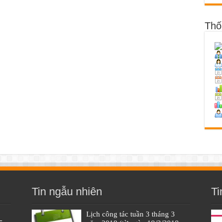
Thố
Tin ngẫu nhiên
Ti
Lịch công tác tuần 3 tháng 3