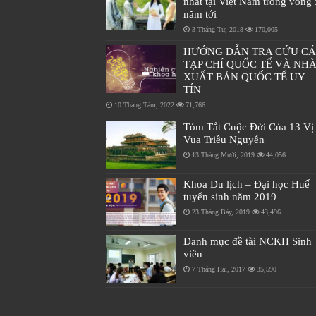
nhất tại Việt Nam trong vòng 
năm tới
3 Tháng Tư, 2018
170,005
HƯỚNG DẪN TRA CỨU C
TẠP CHÍ QUỐC TẾ VÀ NH
XUẤT BẢN QUỐC TẾ UY
TÍN
10 Tháng Tám, 2022
71,766
Tóm Tắt Cuộc Đời Của 13 Vị
Vua Triều Nguyễn
13 Tháng Mười, 2019
44,056
Khoa Du lịch – Đại học Huế
tuyển sinh năm 2019
23 Tháng Bảy, 2019
43,496
Danh mục đề tài NCKH Sinh
viên
7 Tháng Hai, 2017
35,590