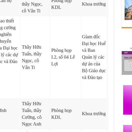
Cán bộ
Phòng họp
thầy Ngọc,
Khoa trưởng
KDL
cô Vân Ti
ao thiết
ng cường
nghiên
Gíam đốc
chuyển
Đại học Huế
Thầy Hữu
a Đại học
Phòng họp
và Ban
Tuấn, thầy
lý các dự
I.2, số 04 Lê
Quản lý các
Ngọc, cô
ục và Đào
Lợi
dự án của
Vân Ti
Bộ Giáo dục
và Đào tạo
Thầy Hữu
fish
Tuấn, thầy
Phòng họp
Khoa trưởng
Cường, cô
KDL
Ngọc Anh