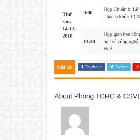
Họp Chuẩn bị Lễ t
9:00
Thứ
Thạc sĩ khóa 1 (2
sáu,
14-12-
Họp giao ban công
2018
13:30
học và công nghệ
Huế
Facebook
Twitter
Chia sẽ
About Phòng TCHC & CSV