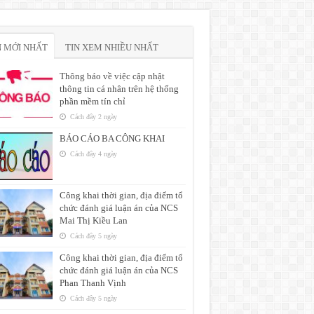
N MỚI NHẤT
TIN XEM NHIỀU NHẤT
Thông báo về việc cập nhật
thông tin cá nhân trên hệ thống
phần mềm tín chỉ
Cách đây 2 ngày
BÁO CÁO BA CÔNG KHAI
Cách đây 4 ngày
Công khai thời gian, địa điểm tổ
chức đánh giá luận án của NCS
Mai Thị Kiều Lan
Cách đây 5 ngày
Công khai thời gian, địa điểm tổ
chức đánh giá luận án của NCS
Phan Thanh Vịnh
Cách đây 5 ngày