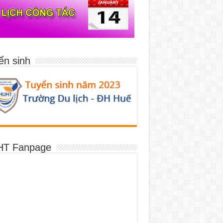
ển sinh
T Fanpage