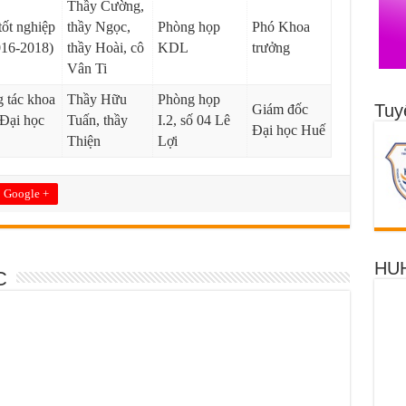
Thầy Cường,
ốt nghiệp
thầy Ngọc,
Phòng họp
Phó Khoa
016-2018)
thầy Hoài, cô
KDL
trưởng
Vân Ti
 tác khoa
Thầy Hữu
Phòng họp
Tuy
Giám đốc
 Đại học
Tuấn, thầy
I.2, số 04 Lê
Đại học Huế
Thiện
Lợi
Google +
HUH
C