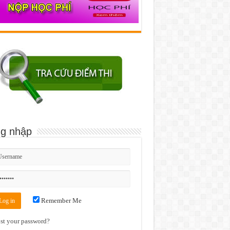
g nhập
Remember Me
st your password?