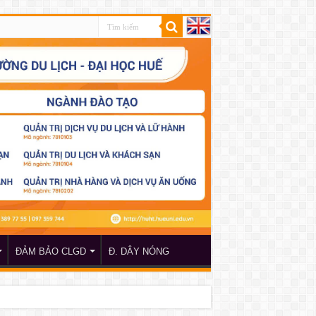
ĐẢM BẢO CLGD
Đ. DÂY NÓNG