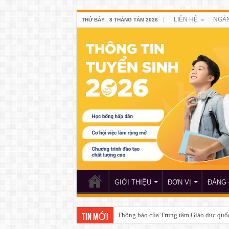
LIÊN HỆ
NGÀN
THỨ BẢY , 8 THÁNG TÁM 2026
GIỚI THIỆU
ĐƠN VỊ
ĐẢNG 
Thông báo của Trung tâm Giáo dục quố
TIN MỚI