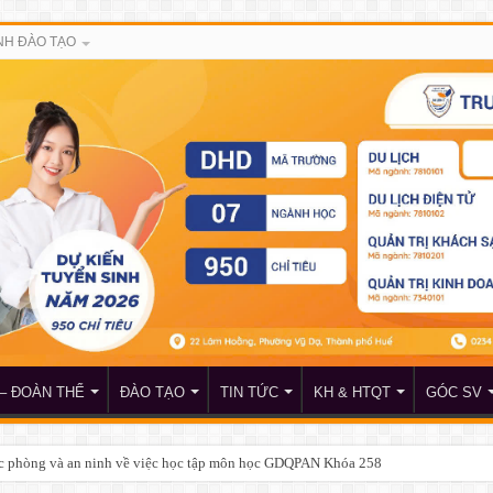
H ĐÀO TẠO
– ĐOÀN THỂ
ĐÀO TẠO
TIN TỨC
KH & HTQT
GÓC SV
c phòng và an ninh về việc học tập môn học GDQPAN Khóa 258