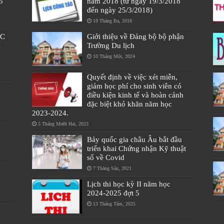
5
năm 2018 (từ ngày 19/3/2018
đến ngày 25/3/2018)
19 Tháng Ba, 2018
ÁC
Giới thiệu về Đảng bộ bộ phận
À
Trường Du lịch
10 Tháng Một, 2024
Quyết định về việc xét miễn,
giảm học phí cho sinh viên có
điều kiện kinh tế và hoàn cảnh
đặc biệt khó khăn năm học
2023-2024.
5 Tháng Mười Hai, 2023
Bảy quốc gia châu Âu bắt đầu
triển khai Chứng nhận Kỹ thuật
số về Covid
7 Tháng Sáu, 2021
Lịch thi học kỳ II năm học
2024-2025 đợt 5
13 Tháng Tám, 2025