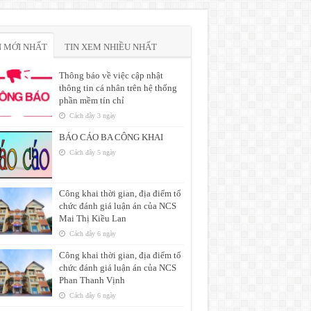
N MỚI NHẤT
TIN XEM NHIỀU NHẤT
Thông báo về việc cập nhật
thông tin cá nhân trên hệ thống
phần mềm tín chỉ
Cách đây 3 ngày
BÁO CÁO BA CÔNG KHAI
Cách đây 5 ngày
Công khai thời gian, địa điểm tổ
chức đánh giá luận án của NCS
Mai Thị Kiều Lan
Cách đây 6 ngày
Công khai thời gian, địa điểm tổ
chức đánh giá luận án của NCS
Phan Thanh Vịnh
Cách đây 6 ngày