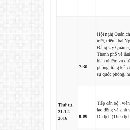
Hội nghị Quân ch
triệt, triển khai N
Đảng Ủy Quân sự 
Thành phố về lãn
hiện nhiệm vụ qu
7:30
phòng, tổng kết c
sự quốc phòng, h
Tiếp cán bộ , viê
Thứ tư,
lao động và sinh 
21-12-
8:00
Du lịch (Theo lịch
2016