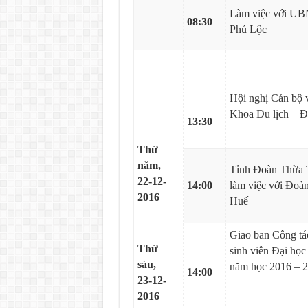
Làm việc với U
08:30
Phú Lộc
Hội nghị Cán bộ 
Khoa Du lịch – Đ
13:30
Thứ
năm,
Tỉnh Đoàn Thừa 
22-12-
14:00
làm việc với Đoà
2016
Huế
Giao ban Công tác
Thứ
sinh viên Đại họ
sáu,
năm học 2016 – 
14:00
23-12-
2016