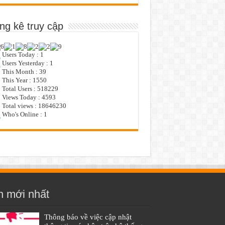
ng kê truy cập
Users Today : 1
Users Yesterday : 1
This Month : 39
This Year : 1550
Total Users : 518229
Views Today : 4593
Total views : 18646230
Who's Online : 1
n mới nhất
Thông báo về việc cập nhật