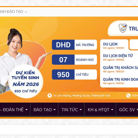
NH ĐÀO TẠO
– ĐOÀN THỂ
ĐÀO TẠO
TIN TỨC
KH & HTQT
GÓC SV