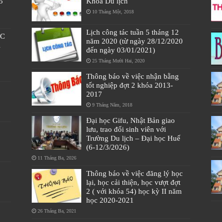
5
Khoa Du lịch
10 Tháng Một, 2018
Lịch công tác tuần 5 tháng 12
ÁC
năm 2020 (từ ngày 28/12/2020
À
đến ngày 03/01/2021)
25 Tháng Mười Hai, 2020
Thông báo về việc nhận bằng
tốt nghiệp đợt 2 khóa 2013-
2017
9 Tháng Năm, 2018
Đại học Gifu, Nhật Bản giao
lưu, trao đổi sinh viên với
Trường Du lịch – Đại học Huế
(6-12/3/2026)
11 Tháng Ba, 2026
Thông báo về việc đăng lý học
lại, học cải thiện, học vượt đợt
2 ( với khóa 54) học kỳ II năm
học 2020-2021
26 Tháng Ba, 2021