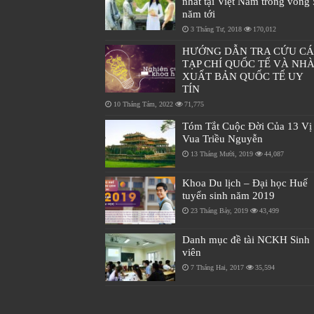
nhất tại Việt Nam trong vòng 
năm tới
3 Tháng Tư, 2018
170,012
HƯỚNG DẪN TRA CỨU C
TẠP CHÍ QUỐC TẾ VÀ NH
XUẤT BẢN QUỐC TẾ UY
TÍN
10 Tháng Tám, 2022
71,775
Tóm Tắt Cuộc Đời Của 13 Vị
Vua Triều Nguyễn
13 Tháng Mười, 2019
44,087
Khoa Du lịch – Đại học Huế
tuyển sinh năm 2019
23 Tháng Bảy, 2019
43,499
Danh mục đề tài NCKH Sinh
viên
7 Tháng Hai, 2017
35,594