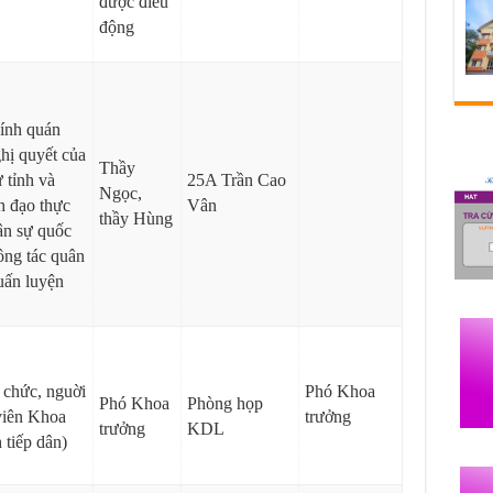
được điều
động
ính quán
ghị quyết của
Thầy
tỉnh và
25A Trần Cao
Ngọc,
h đạo thực
Vân
thầy Hùng
ân sự quốc
ông tác quân
uấn luyện
n chức, nguời
Phó Khoa
Phó Khoa
Phòng họp
viên Khoa
trưởng
trưởng
KDL
 tiếp dân)