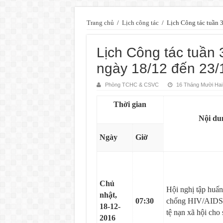
Trang chủ
/
Lịch công tác
/
Lịch Công tác tuần 
Lịch Công tác tuần 
ngày 18/12 đến 23/
Phòng TCHC & CSVC
16 Tháng Mười Hai
Thời gian
Nội du
Ngày
Giờ
Chủ
Hội nghị tập huấ
nhật,
07:30
chống HIV/AIDS,
18-12-
tệ nạn xã hội cho 
2016