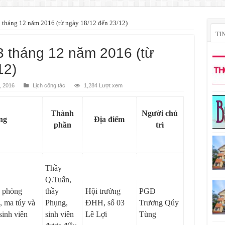
3 tháng 12 năm 2016 (từ ngày 18/12 đến 23/12)
TI
3 tháng 12 năm 2016 (từ
12)
, 2016
Lịch công tác
1,284 Lượt xem
Thành
Người chủ
ng
Địa điểm
phần
trì
Thầy
Q.Tuấn,
n phòng
thầy
Hội trường
PGĐ
 ma túy và
Phụng,
ĐHH, số 03
Trương Qúy
sinh viên
sinh viên
Lê Lợi
Tùng