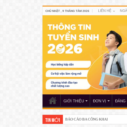
LIÊN HỆ
NGÀ
CHỦ NHẬT , 9 THÁNG TÁM 2026
GIỚI THIỆU
ĐƠN VỊ
ĐẢNG 
BÁO CÁO BA CÔNG KHAI
TIN MỚI