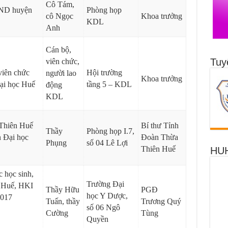
Cô Tám,
BND huyện
Phòng họp
cô Ngọc
Khoa trưởng
KDL
Anh
Cán bộ,
Tuy
viên chức,
viên chức
Hội trường
người lao
Khoa trưởng
ại học Huế
tầng 5 – KDL
động
KDL
Thiên Huế
Bí thư Tỉnh
Thầy
Phòng họp I.7,
n Đại học
Đoàn Thừa
Phụng
số 04 Lê Lợi
Thiên Huế
HUH
 học sinh,
Trường Đại
c Huế, HKI
Thầy Hữu
PGĐ
học Y Dược,
2017
Tuấn, thầy
Trương Quý
số 06 Ngô
Cường
Tùng
Quyền