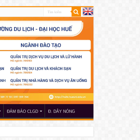
ĐẢM BẢO CLGD
Đ. DÂY NÓNG