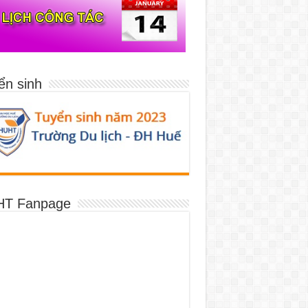
ển sinh
T Fanpage