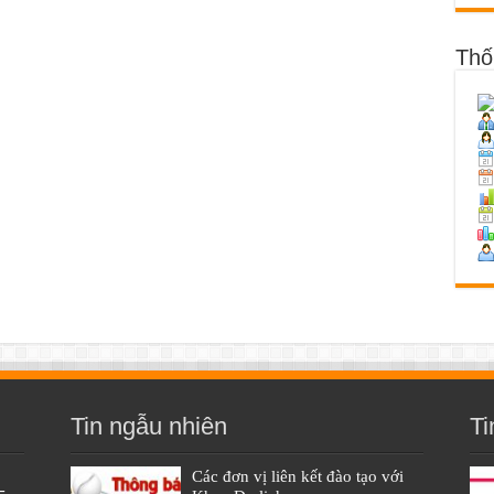
Thố
Tin ngẫu nhiên
Ti
Các đơn vị liên kết đào tạo với