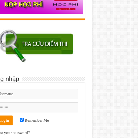
g nhập
Remember Me
st your password?