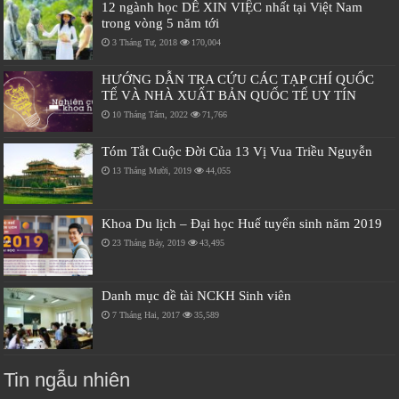
12 ngành học DỄ XIN VIỆC nhất tại Việt Nam
trong vòng 5 năm tới
3 Tháng Tư, 2018
170,004
HƯỚNG DẪN TRA CỨU CÁC TẠP CHÍ QUỐC
TẾ VÀ NHÀ XUẤT BẢN QUỐC TẾ UY TÍN
10 Tháng Tám, 2022
71,766
Tóm Tắt Cuộc Đời Của 13 Vị Vua Triều Nguyễn
13 Tháng Mười, 2019
44,055
Khoa Du lịch – Đại học Huế tuyển sinh năm 2019
23 Tháng Bảy, 2019
43,495
Danh mục đề tài NCKH Sinh viên
7 Tháng Hai, 2017
35,589
Tin ngẫu nhiên