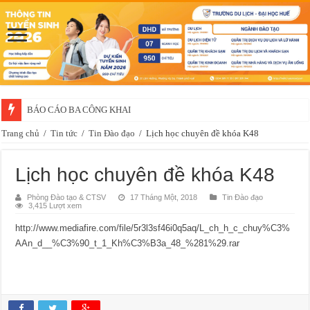
BÁO CÁO BA CÔNG KHAI
Trang chủ
/
Tin tức
/
Tin Đào đạo
/
Lịch học chuyên đề khóa K48
Lịch học chuyên đề khóa K48
Phòng Đào tạo & CTSV
17 Tháng Một, 2018
Tin Đào đạo
3,415 Lượt xem
http://www.mediafire.com/file/5r3l3sf46i0q5aq/L_ch_h_c_chuy%C3%
AAn_d__%C3%90_t_1_Kh%C3%B3a_48_%281%29.rar