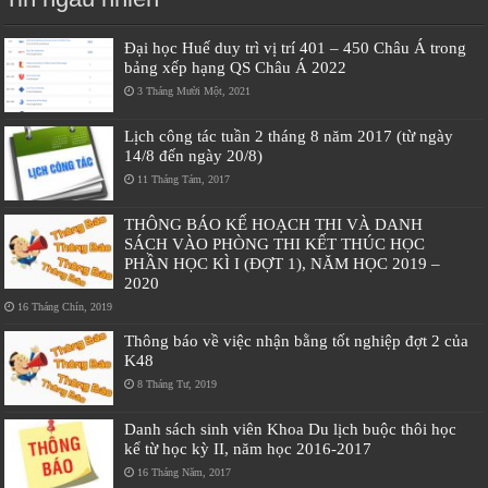
Đại học Huế duy trì vị trí 401 – 450 Châu Á trong
bảng xếp hạng QS Châu Á 2022
3 Tháng Mười Một, 2021
Lịch công tác tuần 2 tháng 8 năm 2017 (từ ngày
14/8 đến ngày 20/8)
11 Tháng Tám, 2017
THÔNG BÁO KẾ HOẠCH THI VÀ DANH
SÁCH VÀO PHÒNG THI KẾT THÚC HỌC
PHẦN HỌC KÌ I (ĐỢT 1), NĂM HỌC 2019 –
2020
16 Tháng Chín, 2019
Thông báo về việc nhận bằng tốt nghiệp đợt 2 của
K48
8 Tháng Tư, 2019
Danh sách sinh viên Khoa Du lịch buộc thôi học
kể từ học kỳ II, năm học 2016-2017
16 Tháng Năm, 2017