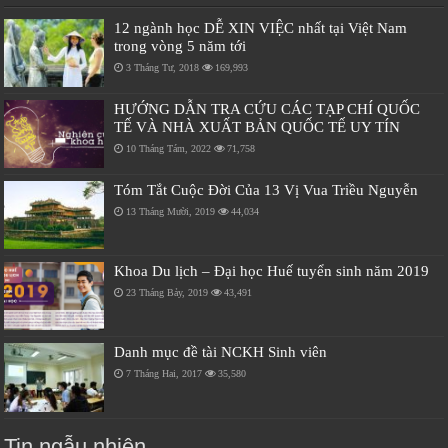
12 ngành học DỄ XIN VIỆC nhất tại Việt Nam
trong vòng 5 năm tới
3 Tháng Tư, 2018
169,993
HƯỚNG DẪN TRA CỨU CÁC TẠP CHÍ QUỐC
TẾ VÀ NHÀ XUẤT BẢN QUỐC TẾ UY TÍN
10 Tháng Tám, 2022
71,758
Tóm Tắt Cuộc Đời Của 13 Vị Vua Triều Nguyễn
13 Tháng Mười, 2019
44,034
Khoa Du lịch – Đại học Huế tuyển sinh năm 2019
23 Tháng Bảy, 2019
43,491
Danh mục đề tài NCKH Sinh viên
7 Tháng Hai, 2017
35,580
Tin ngẫu nhiên