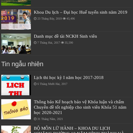
Khoa Du lịch – Đại học Huế tuyển sinh năm 2019
23 Tháng Bảy, 2019
43,496
Danh mục đề tài NCKH Sinh viên
7 Tháng Hai, 2017
35,590
Tin ngẫu nhiên
Lịch thi học kỳ I năm học 2017-2018
6 Tháng Mười Hai, 2017
Thông báo Kế hoạch bảo vệ Khóa luận và chấm
Chuyên đề tốt nghiệp cho sinh viên Khóa 51 năm
học 2020-2021
31 Tháng Năm, 2021
BỘ MÔN LỮ HÀNH – KHOA DU LỊCH