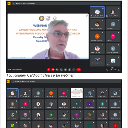
TS. Rodney Caldicott chia sẻ tại webinar