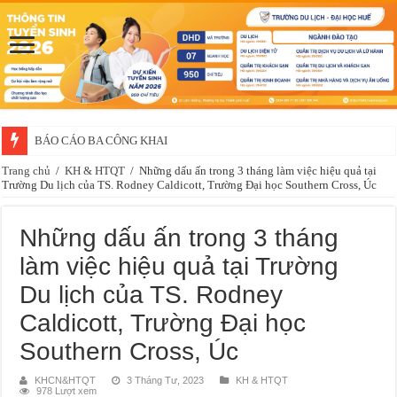
BÁO CÁO BA CÔNG KHAI
Thông báo về việc xét chọn sinh viên đề nghị nhận học bổng của doanh 
Trang chủ
/
KH & HTQT
/
Những dấu ấn trong 3 tháng làm việc hiệu quả tại
Trường Du lịch của TS. Rodney Caldicott, Trường Đại học Southern Cross, Úc
Những dấu ấn trong 3 tháng
làm việc hiệu quả tại Trường
Du lịch của TS. Rodney
Caldicott, Trường Đại học
Southern Cross, Úc
KHCN&HTQT
3 Tháng Tư, 2023
KH & HTQT
978 Lượt xem