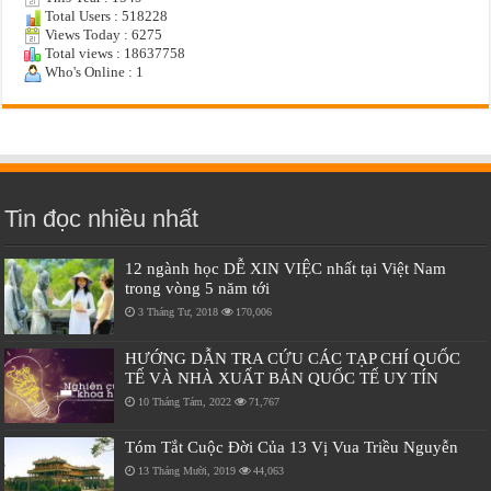
Total Users : 518228
Views Today : 6275
Total views : 18637758
Who's Online : 1
Tin đọc nhiều nhất
12 ngành học DỄ XIN VIỆC nhất tại Việt Nam
trong vòng 5 năm tới
3 Tháng Tư, 2018
170,006
HƯỚNG DẪN TRA CỨU CÁC TẠP CHÍ QUỐC
TẾ VÀ NHÀ XUẤT BẢN QUỐC TẾ UY TÍN
10 Tháng Tám, 2022
71,767
Tóm Tắt Cuộc Đời Của 13 Vị Vua Triều Nguyễn
13 Tháng Mười, 2019
44,063