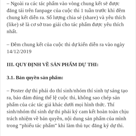
– Ngoài ra các tác phẩm vào vòng chung kết sẽ được
đăng tải trên fanpage của cuộc thi 1 tuần trước khi đêm
chung kết diễn ra. Số lượng chia sẻ (share) và yêu thích
(like) sẽ là cơ sở trao giải cho tác phẩm được yêu thích
nhất.
– Đêm chung kết của cuộc thi dự kiến diễn ra vào ngày
14/12/2019
III. QUY ĐỊNH VỀ SẢN PHẨM DỰ THI:
3.1. Bản quyền sản phẩm:
– Poster dự thi phải do thí sinh/nhóm thí sinh tự sáng tạo
ra, bảo đảm đúng thể lệ cuộc thi, không sao chép sản
phẩm của các tác giả khác dưới mọi hình thức. Thí
sinh/nhóm thí sinh dự thi phải ký cam kết hoàn toàn chịu
trách nhiệm về bản quyền, nội dung sản phẩm của mình
trong “phiếu tác phẩm” khi làm thủ tục đăng ký dự thi.