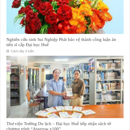
Nghiên cứu sinh Sui Nghiệp Phát bảo vệ thành công luận án
tiến sĩ cấp Đại học Huế
Cách đây 3 tuần
Thư viện Trường Du lịch – Đại học Huế tiếp nhận sách từ
chương trình “Atagrow x100”