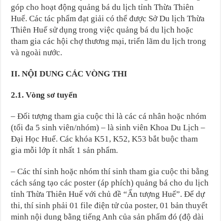
góp cho hoạt động quảng bá du lịch tỉnh Thừa Thiên
Huế. Các tác phẩm đạt giải có thể được Sở Du lịch Thừa
Thiên Huế sử dụng trong việc quảng bá du lịch hoặc
tham gia các hội chợ thương mại, triển lãm du lịch trong
và ngoài nước.
II. NỘI DUNG CÁC VÒNG THI
2.1.
Vòng sơ tuyển
– Đối tượng tham gia cuộc thi là các cá nhân hoặc nhóm
(tối đa 5 sinh viên/nhóm) – là sinh viên Khoa Du Lịch –
Đại Học Huế. Các khóa K51, K52, K53 bắt buộc tham
gia mỗi lớp ít nhất 1 sản phẩm.
– Các thí sinh hoặc nhóm thí sinh tham gia cuộc thi bằng
cách sáng tạo các poster (áp phích) quảng bá cho du lịch
tỉnh Thừa Thiên Huế với chủ đề “Ấn tượng Huế”. Để dự
thi, thí sinh phải 01 file điện tử của poster, 01 bản thuyết
minh nội dung bằng tiếng Anh của sản phẩm đó (độ dài