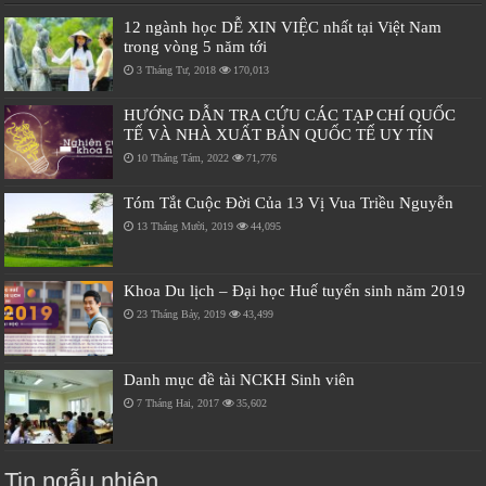
12 ngành học DỄ XIN VIỆC nhất tại Việt Nam
trong vòng 5 năm tới
3 Tháng Tư, 2018
170,013
HƯỚNG DẪN TRA CỨU CÁC TẠP CHÍ QUỐC
TẾ VÀ NHÀ XUẤT BẢN QUỐC TẾ UY TÍN
10 Tháng Tám, 2022
71,776
Tóm Tắt Cuộc Đời Của 13 Vị Vua Triều Nguyễn
13 Tháng Mười, 2019
44,095
Khoa Du lịch – Đại học Huế tuyển sinh năm 2019
23 Tháng Bảy, 2019
43,499
Danh mục đề tài NCKH Sinh viên
7 Tháng Hai, 2017
35,602
Tin ngẫu nhiên