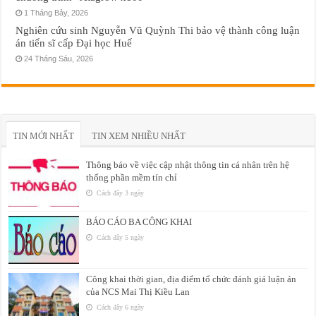
1 Tháng Bảy, 2026
Nghiên cứu sinh Nguyễn Vũ Quỳnh Thi bảo vệ thành công luận
án tiến sĩ cấp Đại học Huế
24 Tháng Sáu, 2026
TIN MỚI NHẤT
TIN XEM NHIỀU NHẤT
Thông báo về việc cập nhật thông tin cá nhân trên hệ
thống phần mềm tín chỉ
Cách đây 3 ngày
BÁO CÁO BA CÔNG KHAI
Cách đây 5 ngày
Công khai thời gian, địa điểm tổ chức đánh giá luận án
của NCS Mai Thị Kiều Lan
Cách đây 6 ngày