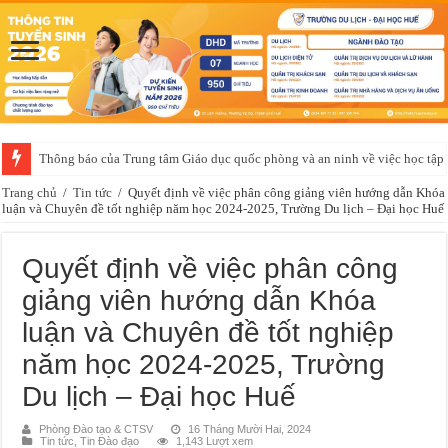
Thông báo của Trung tâm Giáo dục quốc phòng và an ninh về việc học t
Thông báo về kế hoạch thi Hết cấp độ ngoại ngữ không chuyên đợt 2 năm
Trang chủ
/
Tin tức
/
Quyết định về việc phân công giảng viên hướng dẫn Khóa
luận và Chuyên đề tốt nghiệp năm học 2024-2025, Trường Du lịch – Đại học Huế
Quyết định về việc phân công
giảng viên hướng dẫn Khóa
luận và Chuyên đề tốt nghiệp
năm học 2024-2025, Trường
Du lịch – Đại học Huế
Phòng Đào tạo & CTSV
16 Tháng Mười Hai, 2024
Tin tức
,
Tin Đào đạo
1,143 Lượt xem