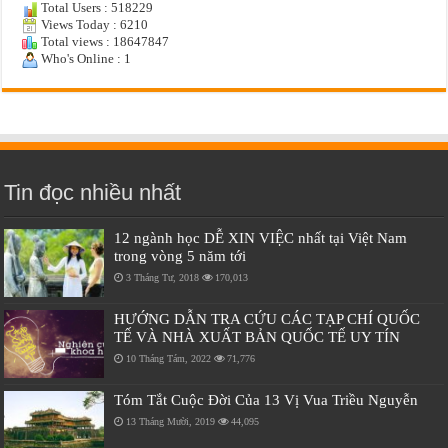
Total Users : 518229
Views Today : 6210
Total views : 18647847
Who's Online : 1
Tin đọc nhiều nhất
12 ngành học DỄ XIN VIỆC nhất tại Việt Nam
trong vòng 5 năm tới
3 Tháng Tư, 2018
170,013
HƯỚNG DẪN TRA CỨU CÁC TẠP CHÍ QUỐC
TẾ VÀ NHÀ XUẤT BẢN QUỐC TẾ UY TÍN
10 Tháng Tám, 2022
71,776
Tóm Tắt Cuộc Đời Của 13 Vị Vua Triều Nguyễn
13 Tháng Mười, 2019
44,095