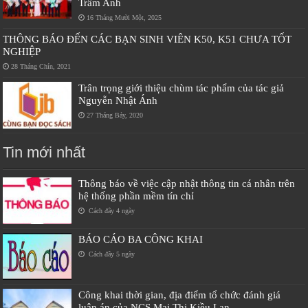
Trâm Anh
16 Tháng Mười Một, 2025
THÔNG BÁO ĐẾN CÁC BẠN SINH VIÊN K50, K51 CHƯA TỐT
NGHIỆP
28 Tháng Chín, 2021
Trân trọng giới thiệu chùm tác phẩm của tác giả
Nguyễn Nhật Ánh
27 Tháng Bảy, 2020
Tin mới nhất
Thông báo về việc cập nhật thông tin cá nhân trên
hệ thống phần mềm tín chỉ
Cách đây 4 ngày
BÁO CÁO BA CÔNG KHAI
Cách đây 5 ngày
Công khai thời gian, địa điểm tổ chức đánh giá
luận án của NCS Mai Thị Kiều Lan