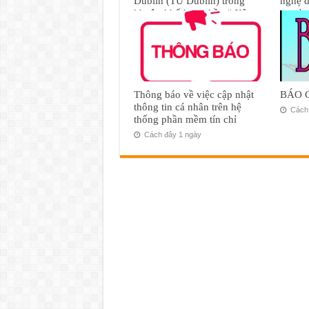
Dublin (TU Dublin) trong
nghệ d
khuôn khổ hợp phần “ Xây
cơ sở 
dựng chương trình đào tạo
Bộ)
thạc sĩ ngành Quản trị khách
30 Th
sạn” – thuộc dự án VIBE 2
14 Tháng Năm, 2025
Thông báo về việc cập nhật
BÁO 
thông tin cá nhân trên hệ
Cách 
thống phần mềm tín chỉ
Cách đây 1 ngày