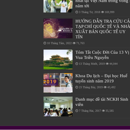
nhất tại Việt Nam trong vòng 
năm tới
3 Tháng Tư, 2018
169,999
HƯỚNG DẪN TRA CỨU C
TẠP CHÍ QUỐC TẾ VÀ NH
XUẤT BẢN QUỐC TẾ UY
TÍN
10 Tháng Tám, 2022
71,763
Tóm Tắt Cuộc Đời Của 13 Vị
Vua Triều Nguyễn
13 Tháng Mười, 2019
44,044
Khoa Du lịch – Đại học Huế
tuyển sinh năm 2019
23 Tháng Bảy, 2019
43,492
Danh mục đề tài NCKH Sinh
viên
7 Tháng Hai, 2017
35,585