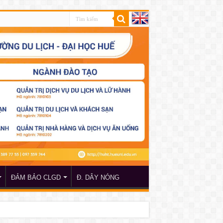
ĐẢM BẢO CLGD
Đ. DÂY NÓNG