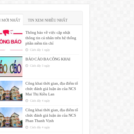
N MỚI NHẤT
TIN XEM NHIỀU NHẤT
Thông báo về việc cập nhật
thông tin cá nhân trên hệ thống
phần mềm tín chỉ
Cách đây 1 ngày
BÁO CÁO BA CÔNG KHAI
Cách đây 3 ngày
Công khai thời gian, địa điểm tổ
chức đánh giá luận án của NCS
Mai Thị Kiều Lan
Cách đây 4 ngày
Công khai thời gian, địa điểm tổ
chức đánh giá luận án của NCS
Phan Thanh Vịnh
Cách đây 4 ngày