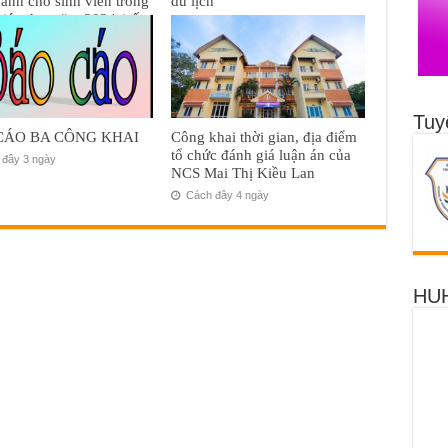
ành cho sinh viên trong
du lịch
giáo dục năm 2024 (cấp
12 Tháng Bảy, 2024
áng Mười Hai, 2024
Tuy
CÁO BA CÔNG KHAI
Công khai thời gian, địa điểm
tổ chức đánh giá luận án của
đây 3 ngày
NCS Mai Thị Kiều Lan
Cách đây 4 ngày
HUH