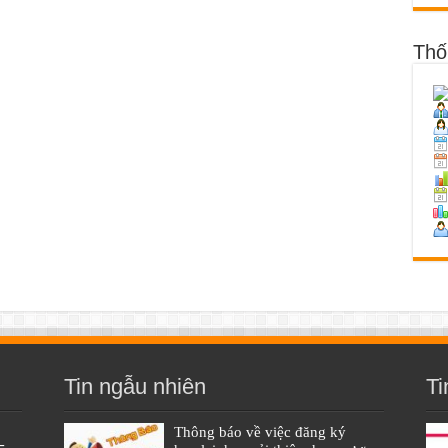
Thố
Tin ngẫu nhiên
Ti
Thông báo về việc đăng ký