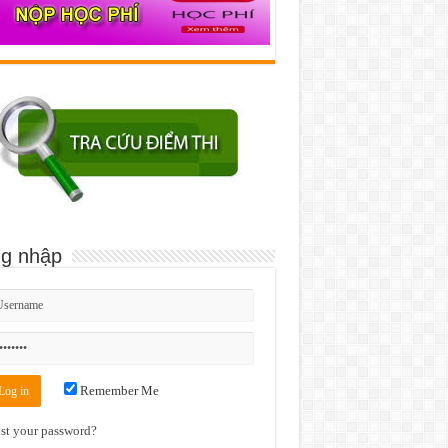
g nhập
Remember Me
st your password?