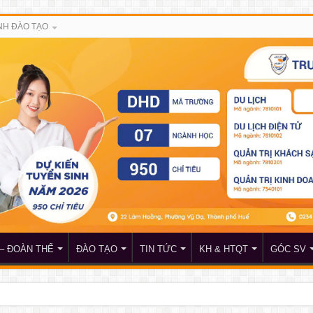
H ĐÀO TẠO
– ĐOÀN THỂ
ĐÀO TẠO
TIN TỨC
KH & HTQT
GÓC SV