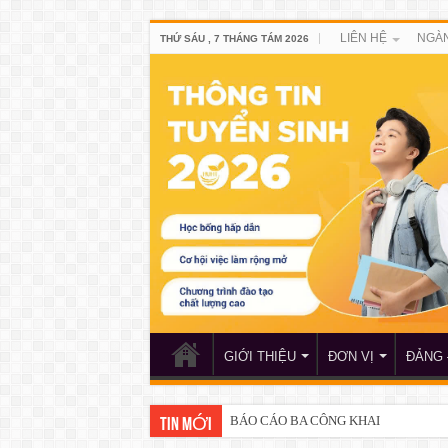
LIÊN HỆ
NGÀN
THỨ SÁU , 7 THÁNG TÁM 2026
GIỚI THIỆU
ĐƠN VỊ
ĐẢNG 
BÁO CÁO BA CÔNG KHAI
TIN MỚI