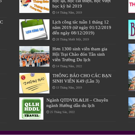
5
học lại, học cải thiện, học vượt
học kỳ hè 2019
14 Tháng Năm, 2019
ÁC
Lịch công tác tuần 1 tháng 12
À
năm 2019 (từ ngày 01/12/2019
đến ngày 08/12/2019)
28 Tháng Mười Một, 2019
Hơn 1300 sinh viên tham gia
Hội Trại Chào đón Tân sinh
viên Trường Du lịch
14 Tháng Năm, 2022
THÔNG BÁO CHO CÁC BẠN
SINH VIÊN K49 (Lần 3)
13 Tháng Năm, 2019
Ngành QTDVDL&LH – Chuyên
ngành Hướng dẫn du lịch
25 Tháng Sáu, 2022