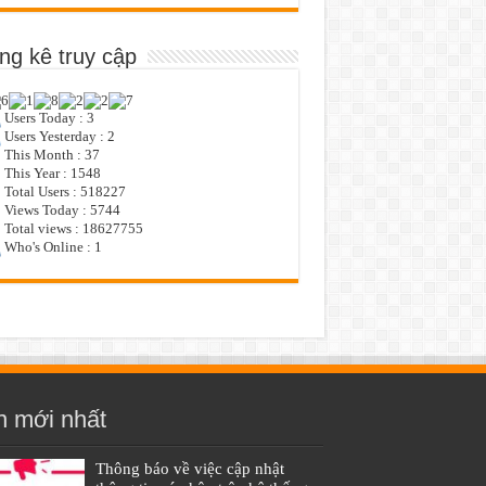
ng kê truy cập
Users Today : 3
Users Yesterday : 2
This Month : 37
This Year : 1548
Total Users : 518227
Views Today : 5744
Total views : 18627755
Who's Online : 1
n mới nhất
Thông báo về việc cập nhật