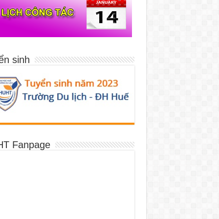
ển sinh
T Fanpage