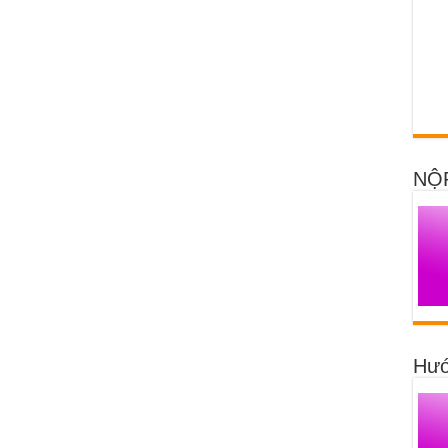
NỘ
Hướ