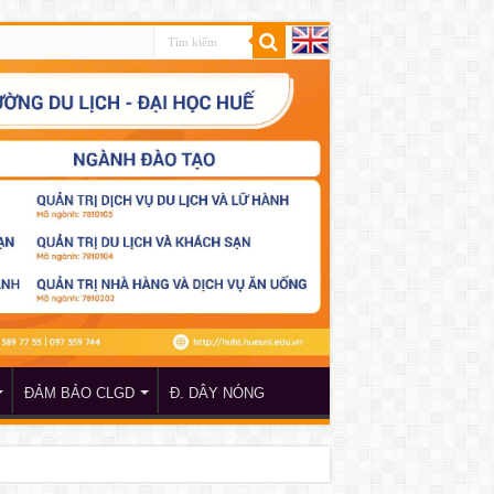
ĐẢM BẢO CLGD
Đ. DÂY NÓNG