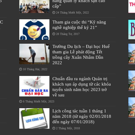
5
năng quản lý khách sạn cao
cấp”
24 Tháng Mười Một, 2022
ÁC
Tham gia cuộc thi “Kỹ năng
À
nghề nghiệp thế kỷ 21”
28 Tháng Tư, 2017
Trường Du lịch – Đại học Huế
tham gia Lễ phát động Tết
trồng cây Xuân Nhâm Dần
2022
10 Tháng Hai, 2022
Chuẩn đầu ra ngành Quản trị
khách sạn áp dụng từ các khóa
tuyển sinh năm học 2023 trở
về sau
6 Tháng Mười Một, 2023
Lịch công tác tuần 1 tháng 1
năm 2018 (từ ngày 02/01/2018
đến ngày 07/01/2018)
2 Tháng Một, 2018