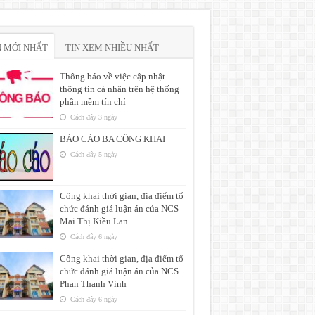
N MỚI NHẤT
TIN XEM NHIỀU NHẤT
Thông báo về việc cập nhật
thông tin cá nhân trên hệ thống
phần mềm tín chỉ
Cách đây 3 ngày
BÁO CÁO BA CÔNG KHAI
Cách đây 5 ngày
Công khai thời gian, địa điểm tổ
chức đánh giá luận án của NCS
Mai Thị Kiều Lan
Cách đây 6 ngày
Công khai thời gian, địa điểm tổ
chức đánh giá luận án của NCS
Phan Thanh Vịnh
Cách đây 6 ngày