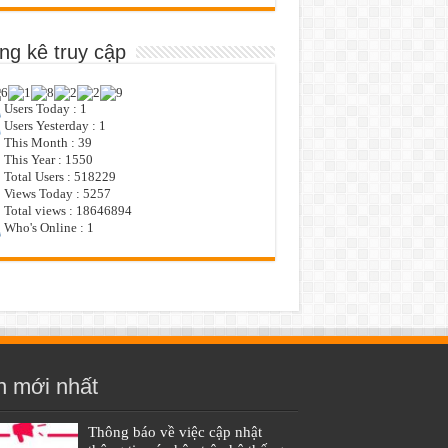
ng kê truy cập
Users Today : 1
Users Yesterday : 1
This Month : 39
This Year : 1550
Total Users : 518229
Views Today : 5257
Total views : 18646894
Who's Online : 1
n mới nhất
Thông báo về việc cập nhật