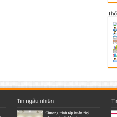
Thố
Tin ngẫu nhiên
Ti
Chương trình tập huấn “kỹ