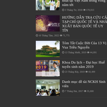
nhất tại Việt Nam trong vòng 
năm tới
3 Tháng Tư, 2018
170,013
HƯỚNG DẪN TRA CỨU C
TẠP CHÍ QUỐC TẾ VÀ NH
XUẤT BẢN QUỐC TẾ UY
TÍN
10 Tháng Tám, 2022
71,775
Tóm Tắt Cuộc Đời Của 13 Vị
Vua Triều Nguyễn
13 Tháng Mười, 2019
44,091
Khoa Du lịch – Đại học Huế
tuyển sinh năm 2019
23 Tháng Bảy, 2019
43,499
Danh mục đề tài NCKH Sinh
viên
7 Tháng Hai, 2017
35,600