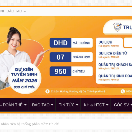
NH ĐÀO TẠO
– ĐOÀN THỂ
ĐÀO TẠO
TIN TỨC
KH & HTQT
GÓC SV