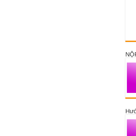
NỘ
Hướ