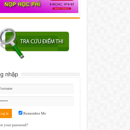
g nhập
Remember Me
st your password?