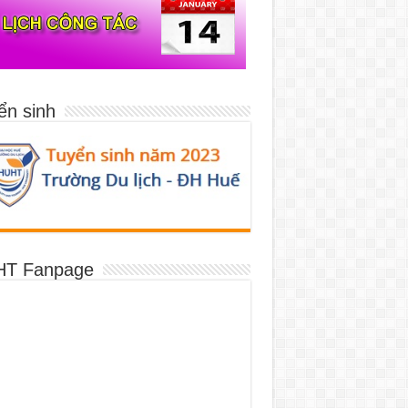
ển sinh
T Fanpage