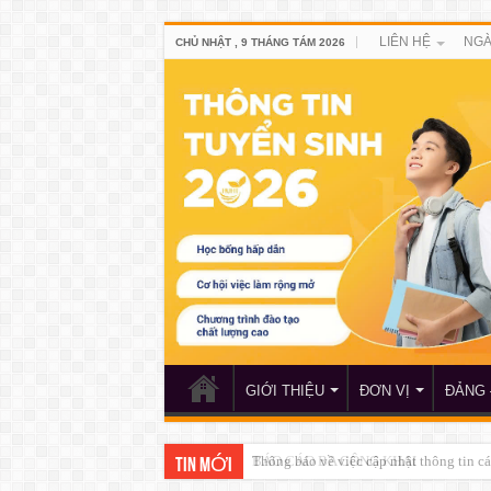
LIÊN HỆ
NGÀ
CHỦ NHẬT , 9 THÁNG TÁM 2026
GIỚI THIỆU
ĐƠN VỊ
ĐẢNG 
BÁO CÁO BA CÔNG KHAI
TIN MỚI