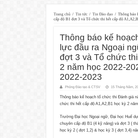
Trang chủ
/
Tin tức
/
Tin Đào đạo
/
Thông báo k
cấp độ B1 đợt 3 và Tổ chức thi hết cấp độ A1,A2
Thông báo kế hoạch
lực đầu ra Ngoại n
đợt 3 và Tổ chức th
2 năm học 2022-202
2022-2023
Phòng Đào tạo & CTSV
15 Tháng Năm, 2
Thông báo kế hoạch tổ chức thi Đánh giá n
chức thi hết cấp độ A1,A2,B1 học kỳ 2 nă
Trường Đại học Ngoại ngữ, Đại học Huế dự 
chuyên cấp độ B1 (4 kỹ năng) và đợt 3 ( th
học kỳ 2 ( đợt 1,2) & học kỳ 3 ( đợt 3,4) n