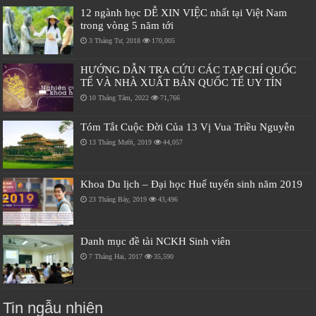
12 ngành học DỄ XIN VIỆC nhất tại Việt Nam
trong vòng 5 năm tới
3 Tháng Tư, 2018
170,005
HƯỚNG DẪN TRA CỨU CÁC TẠP CHÍ QUỐC
TẾ VÀ NHÀ XUẤT BẢN QUỐC TẾ UY TÍN
10 Tháng Tám, 2022
71,766
Tóm Tắt Cuộc Đời Của 13 Vị Vua Triều Nguyễn
13 Tháng Mười, 2019
44,057
Khoa Du lịch – Đại học Huế tuyển sinh năm 2019
23 Tháng Bảy, 2019
43,496
Danh mục đề tài NCKH Sinh viên
7 Tháng Hai, 2017
35,590
Tin ngẫu nhiên