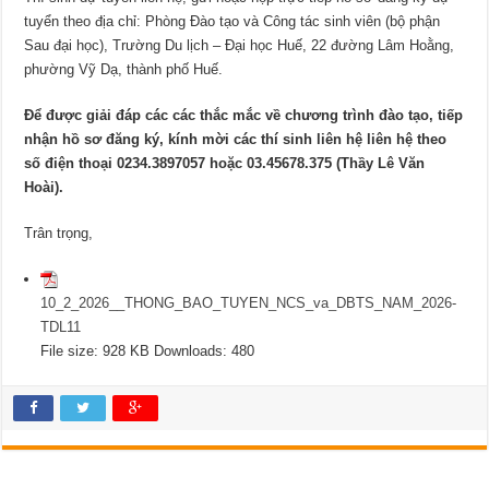
tuyển theo địa chỉ:
Phòng Đào tạo và Công tác sinh viên (bộ phận
Sau đại học), Trường Du lịch – Đại học Huế, 22 đường Lâm Hoằng,
phường Vỹ Dạ, thành phố Huế.
Để được giải đáp các các thắc mắc về chương trình đào tạo, tiếp
nhận hồ sơ đăng ký, kính mời các thí sinh liên hệ liên hệ theo
số điện thoại 0234.3897057 hoặc 03.45678.375 (Thầy Lê Văn
Hoài).
Trân trọng,
10_2_2026__THONG_BAO_TUYEN_NCS_va_DBTS_NAM_2026-
TDL11
File size:
928 KB
Downloads:
480