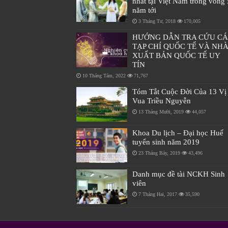
nhất tại Việt Nam trong vòng 
năm tới
3 Tháng Tư, 2018
170,005
HƯỚNG DẪN TRA CỨU C
TẠP CHÍ QUỐC TẾ VÀ NH
XUẤT BẢN QUỐC TẾ UY
TÍN
10 Tháng Tám, 2022
71,767
Tóm Tắt Cuộc Đời Của 13 Vị
Vua Triều Nguyễn
13 Tháng Mười, 2019
44,057
Khoa Du lịch – Đại học Huế
tuyển sinh năm 2019
23 Tháng Bảy, 2019
43,496
Danh mục đề tài NCKH Sinh
viên
7 Tháng Hai, 2017
35,590