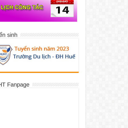
ển sinh
T Fanpage