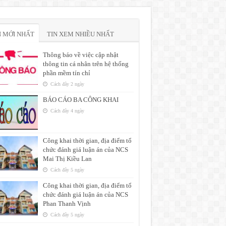
N MỚI NHẤT
TIN XEM NHIỀU NHẤT
Thông báo về việc cập nhật
thông tin cá nhân trên hệ thống
phần mềm tín chỉ
Cách đây 2 ngày
BÁO CÁO BA CÔNG KHAI
Cách đây 4 ngày
Công khai thời gian, địa điểm tổ
chức đánh giá luận án của NCS
Mai Thị Kiều Lan
Cách đây 5 ngày
Công khai thời gian, địa điểm tổ
chức đánh giá luận án của NCS
Phan Thanh Vịnh
Cách đây 5 ngày