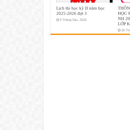
Lịch thi học kỳ II năm học
THÔN
2025-2026 đợt 3
HỌC 
NH 20
9 Tháng Sáu, 2026
LỚP K
26 Th