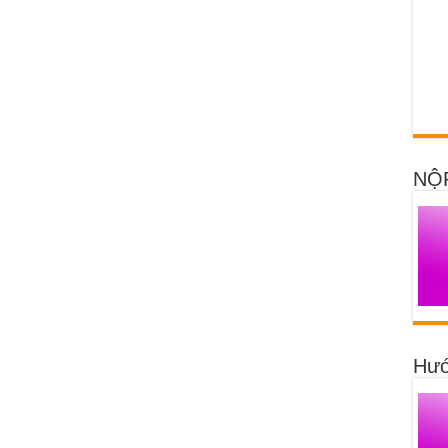
NỘ
Hướ