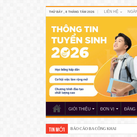
LIÊN HỆ
NGÀN
THỨ BẢY , 8 THÁNG TÁM 2026
GIỚI THIỆU
ĐƠN VỊ
ĐẢNG 
BÁO CÁO BA CÔNG KHAI
TIN MỚI