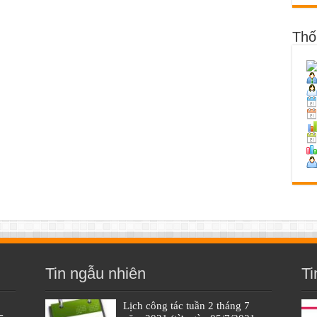
Thố
Tin ngẫu nhiên
Ti
Lịch công tác tuần 2 tháng 7