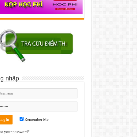
g nhập
Remember Me
st your password?