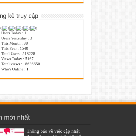
ng kê truy cập
Users Today : 1
Users Yesterday : 3
This Month : 38
This Year : 1549
Total Users : 518228
Views Today : 5167
Total views : 18636650
Who's Online : 1
n mới nhất
Thông báo về việc cập nhật