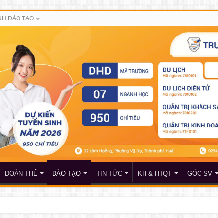
H ĐÀO TẠO
– ĐOÀN THỂ
ĐÀO TẠO
TIN TỨC
KH & HTQT
GÓC SV