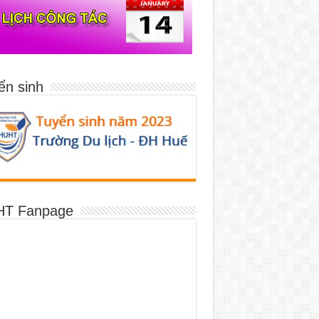
ển sinh
T Fanpage