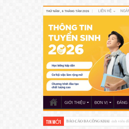
LIÊN HỆ
NGÀ
THỨ NĂM , 6 THÁNG TÁM 2026
GIỚI THIỆU
ĐƠN VỊ
ĐẢNG 
Thông báo về việc xét chọn sinh viên 
TIN MỚI