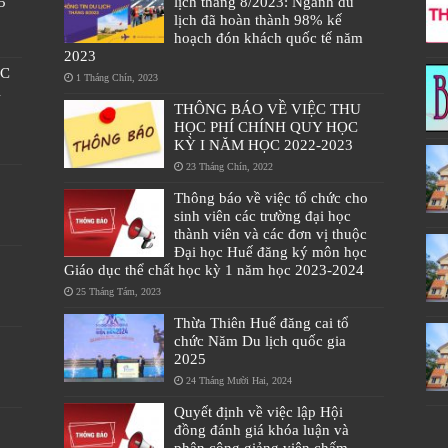
5
lịch tháng 8/2023: Ngành du
lịch đã hoàn thành 98% kế
hoạch đón khách quốc tế năm
2023
ÁC
1 Tháng Chín, 2023
À
THÔNG BÁO VỀ VIỆC THU
HỌC PHÍ CHÍNH QUY HỌC
KỲ I NĂM HỌC 2022-2023
23 Tháng Chín, 2022
Thông báo về việc tổ chức cho
sinh viên các trường đại học
thành viên và các đơn vị thuộc
Đại học Huế đăng ký môn học
Giáo dục thể chất học kỳ 1 năm học 2023-2024
25 Tháng Tám, 2023
Thừa Thiên Huế đăng cai tổ
chức Năm Du lịch quốc gia
2025
24 Tháng Mười Hai, 2024
Quyết định về việc lập Hội
đồng đánh giá khóa luận và
phân công giảng viên chấm