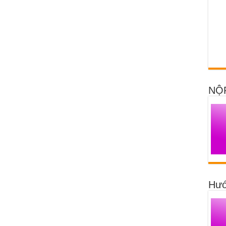
NỘ
Hướ