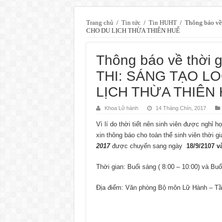
Trang chủ
/
Tin tức
/
Tin HUHT
/
Thông báo v
CHO DU LỊCH THỪA THIÊN HUẾ
Thông báo về thời 
THI: SÁNG TẠO L
LỊCH THỪA THIÊN
Khoa Lữ hành
14 Tháng Chín, 2017
Vì lí do thời tiết nên sinh viên được nghỉ
xin thông báo cho toàn thể sinh viên thời 
2017
được chuyển sang ngày
18/9/2107 và
Thời gian: Buổi sáng ( 8:00 – 10:00) và Buổi
Địa điểm: Văn phòng Bộ môn Lữ Hành – Tần