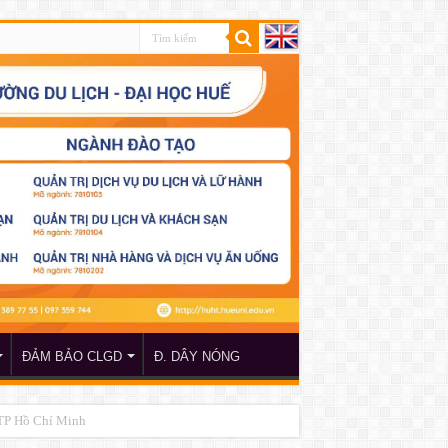
ĐẢM BẢO CLGD
Đ. DÂY NÓNG
 TP Hồ Chí Minh