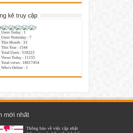
ng kê truy cập
Users Today : 1
Users Yesterday : 7
This Month : 33
This Year : 1544
Total Users : 518223
Views Today : 11155
Total views : 18617454
Who's Online : 1
n mới nhất
Thông báo về việc cập nhật