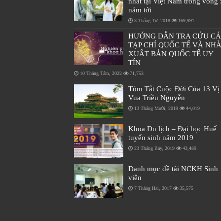
nhất tại Việt Nam trong vòng 
năm tới
3 Tháng Tư, 2018
169,991
HƯỚNG DẪN TRA CỨU C
TẠP CHÍ QUỐC TẾ VÀ NH
XUẤT BẢN QUỐC TẾ UY
TÍN
10 Tháng Tám, 2022
71,753
Tóm Tắt Cuộc Đời Của 13 Vị
Vua Triều Nguyễn
13 Tháng Mười, 2019
44,019
Khoa Du lịch – Đại học Huế
tuyển sinh năm 2019
23 Tháng Bảy, 2019
43,489
Danh mục đề tài NCKH Sinh
viên
7 Tháng Hai, 2017
35,575