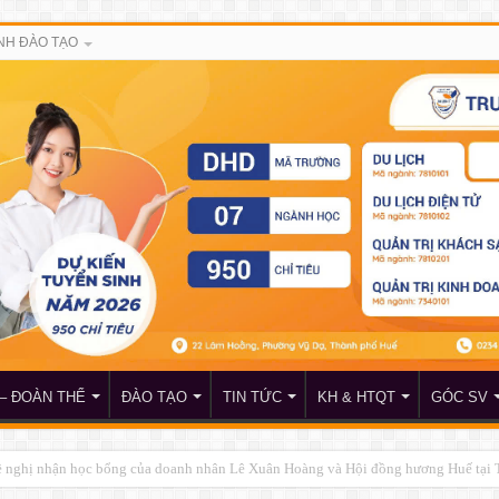
NH ĐÀO TẠO
– ĐOÀN THỂ
ĐÀO TẠO
TIN TỨC
KH & HTQT
GÓC SV
đề nghị nhận học bổng của doanh nhân Lê Xuân Hoàng và Hội đồng hương Huế tại