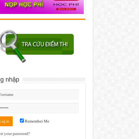
g nhập
Remember Me
st your password?