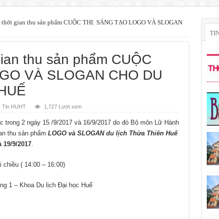
ề thời gian thu sản phẩm CUỘC THI: SÁNG TẠO LOGO VÀ SLOGAN
TI
gian thu sản phẩm CUỘC
OGO VÀ SLOGAN CHO DU
 HUẾ
Tin HUHT
1,727 Lượt xem
 học trong 2 ngày 15 /9/2017 và 16/9/2017 do đó Bộ môn Lữ Hành
gian thu sản phẩm
LOGO và SLOGAN
du lịch Thừa Thiên Huế
 19/9/2017
.
 chiều ( 14:00 – 16:00)
g 1 – Khoa Du lịch Đại học Huế