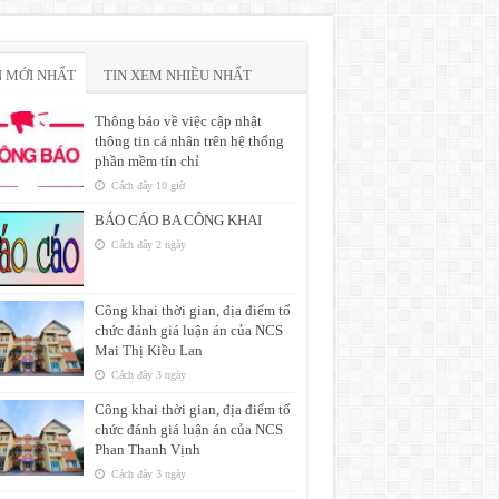
N MỚI NHẤT
TIN XEM NHIỀU NHẤT
Thông báo về việc cập nhật
thông tin cá nhân trên hệ thống
phần mềm tín chỉ
Cách đây 10 giờ
BÁO CÁO BA CÔNG KHAI
Cách đây 2 ngày
Công khai thời gian, địa điểm tổ
chức đánh giá luận án của NCS
Mai Thị Kiều Lan
Cách đây 3 ngày
Công khai thời gian, địa điểm tổ
chức đánh giá luận án của NCS
Phan Thanh Vịnh
Cách đây 3 ngày