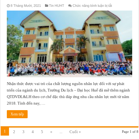
ở
8 Tháng Mười, 2021
Tin HUHT
Chức năng bình luận bị tắt
ĐÁNH
GIÁ
CỦA
NHÀ
TUYỂN
DỤNG
VỀ
NHÂN
LỰC
NGÀNH
QTDVDL&LH
TRƯỜNG
DU
LỊCH
Nhận thức được vai trò của chất lượng nguồn nhân lực đối với sự phát
triển của ngành du lịch, Trường Du lịch – Đại học Huế đã mở thêm ngành
QTDVDL&LH theo cơ chế đặc thù đáp ứng nhu cầu nhân lực mới từ năm
2018. Tính đến nay, …
Xem tiếp
1
2
3
4
5
»
...
Cuối »
Page 1 of 8