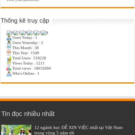
Thống kê truy cập
Users Today : 1
Users Yesterday : 3
This Month : 38
This Year : 1549
Total Users : 518228
Views Today : 1211
Total views : 18632694
Who's Online : 1
Tin đọc nhiều nhất
12 ngành học DỄ XIN VIỆC nhất tại Việt Nam
trong vòng 5 năm tới