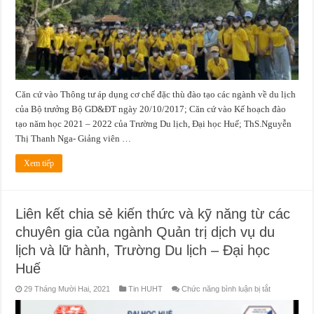
NGÀNH
Căn cứ vào Thông tư áp dụng cơ chế đặc thù đào tạo các ngành về du lịch
của Bộ trưởng Bộ GD&ĐT ngày 20/10/2017; Căn cứ vào Kế hoạch đào
tạo năm học 2021 – 2022 của Trường Du lịch, Đại học Huế; ThS.Nguyễn
Thị Thanh Nga- Giảng viên …
Xem tiếp
Liên kết chia sẻ kiến thức và kỹ năng từ các
chuyên gia của ngành Quản trị dịch vụ du
lịch và lữ hành, Trường Du lịch – Đại học
Huế
ở
29 Tháng Mười Hai, 2021
Tin HUHT
Chức năng bình luận bị tắt
Liên
kết
chia