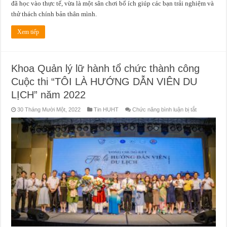
đã học vào thực tế, vừa là một sân chơi bổ ích giúp các bạn trải nghiệm và
thử thách chính bản thân mình.
Xem tiếp
Khoa Quản lý lữ hành tổ chức thành công
Cuộc thi “TÔI LÀ HƯỚNG DẪN VIÊN DU
LỊCH” năm 2022
ở
30 Tháng Mười Một, 2022
Tin HUHT
Chức năng bình luận bị tắt
Khoa
Quản
lý
lữ
hành
tổ
chức
thành
công
Cuộc
thi
“TÔI
LÀ
HƯỚNG
DẪN
VIÊN
DU
LỊCH”
năm