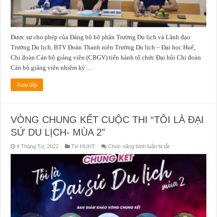
Được sự cho phép của Đảng bộ bộ phận Trường Du lịch và Lãnh đạo
Trường Du lịch, BTV Đoàn Thanh niên Trường Du lịch – Đại học Huế,
Chi đoàn Cán bộ giảng viên (CBGV) tiến hành tổ chức Đại hội Chi đoàn
Cán bộ giảng viên nhiệm kỳ …
Xem tiếp
VÒNG CHUNG KẾT CUỘC THI “TÔI LÀ ĐẠI
SỨ DU LỊCH- MÙA 2”
ở
4 Tháng Tư, 2022
Tin HUHT
Chức năng bình luận bị tắt
VÒNG
CHUNG
KẾT
CUỘC
THI
“TÔI
LÀ
ĐẠI
SỨ
DU
LỊCH-
MÙA