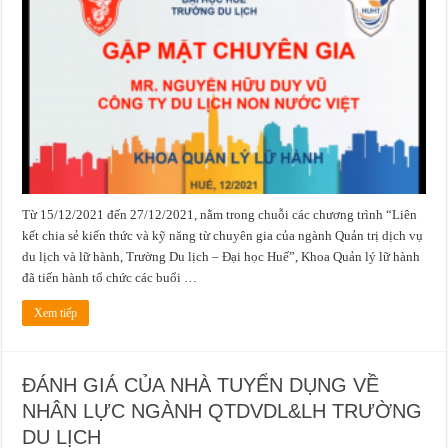
sẻ
kiến
thức
và
kỹ
năng
từ
các
chuyên
gia
của
ngành
Quản
trị
dịch
vụ
du
Từ 15/12/2021 đến 27/12/2021, nằm trong chuỗi các chương trình “Liên
lịch
và
kết chia sẻ kiến thức và kỹ năng từ chuyên gia của ngành Quản trị dịch vụ
lữ
hành,
du lịch và lữ hành, Trường Du lịch – Đại học Huế”, Khoa Quản lý lữ hành
Trường
Du
đã tiến hành tổ chức các buổi …
lịch
–
Đại
Xem tiếp
học
Huế
ĐÁNH GIÁ CỦA NHÀ TUYỂN DỤNG VỀ
NHÂN LỰC NGÀNH QTDVDL&LH TRƯỜNG
DU LỊCH