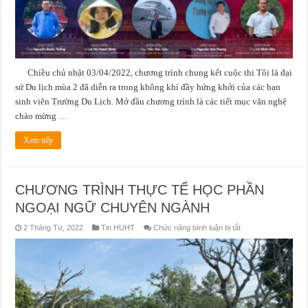
2”
Chiều chủ nhật 03/04/2022, chương trình chung kết cuộc thi Tôi là đại
sứ Du lịch mùa 2 đã diễn ra trong không khí đầy hứng khởi của các bạn
sinh viên Trường Du Lịch. Mở đầu chương trình là các tiết mục văn nghệ
chào mừng …
Xem tiếp
CHƯƠNG TRÌNH THỰC TẾ HỌC PHẦN
NGOẠI NGỮ CHUYÊN NGÀNH
ở
2 Tháng Tư, 2022
Tin HUHT
Chức năng bình luận bị tắt
CHƯƠNG
TRÌNH
THỰC
TẾ
HỌC
PHẦN
NGOẠI
NGỮ
CHUYÊN