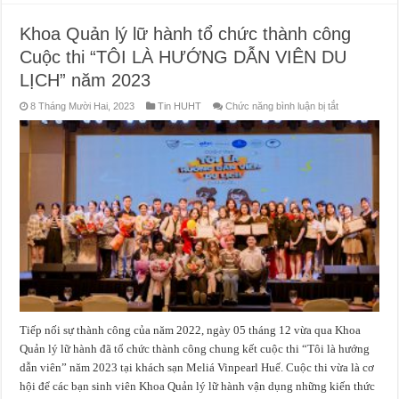
Khoa Quản lý lữ hành tổ chức thành công
Cuộc thi “TÔI LÀ HƯỚNG DẪN VIÊN DU
LỊCH” năm 2023
ở
8 Tháng Mười Hai, 2023
Tin HUHT
Chức năng bình luận bị tắt
Khoa
Quản
lý
lữ
hành
tổ
chức
thành
công
Cuộc
thi
“TÔI
LÀ
HƯỚNG
DẪN
VIÊN
DU
LỊCH”
năm
2023
Tiếp nối sự thành công của năm 2022, ngày 05 tháng 12 vừa qua Khoa
Quản lý lữ hành đã tổ chức thành công chung kết cuộc thi “Tôi là hướng
dẫn viên” năm 2023 tại khách sạn Meliá Vinpearl Huế. Cuộc thi vừa là cơ
hội để các bạn sinh viên Khoa Quản lý lữ hành vận dụng những kiến thức