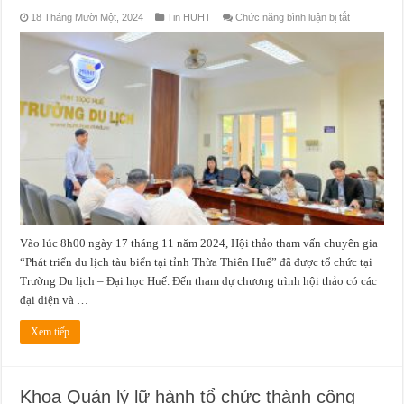
ở
18 Tháng Mười Một, 2024
Tin HUHT
Chức năng bình luận bị tắt
Hội
thảo
chuyên
gia
“PHÁT
TRIỂN
DU
LỊCH
TÀU
BIỂN
TẠI
TỈNH
THỪA
THIÊN
HUẾ”
Vào lúc 8h00 ngày 17 tháng 11 năm 2024, Hội thảo tham vấn chuyên gia
“Phát triển du lịch tàu biển tại tỉnh Thừa Thiên Huế” đã được tổ chức tại
Trường Du lịch – Đại học Huế. Đến tham dự chương trình hội thảo có các
đại diện và …
Xem tiếp
Khoa Quản lý lữ hành tổ chức thành công