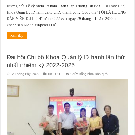
2022
Hướng đến Lễ kỷ niệm 15 năm Thành lập Trường Du lịch – Đại học Huế,
Khoa Quản Lý lữ hành đã tổ chức thành công Cuộc thi “TÔI LÀ HƯỚNG
DẪN VIÊN DU LỊCH” năm 2022 vào ngày 29 tháng 11 năm 2022, tại
khách sạn Meliã Vinpearl Huế. …
Xem tiếp
Đại hội Chi bộ Khoa Quản lý lữ hành lần thứ
nhất nhiệm kỳ 2022-2025
ở
12 Tháng Bảy, 2022
Tin HUHT
Chức năng bình luận bị tắt
Đại
hội
Chi
bộ
Khoa
Quản
lý
lữ
hành
lần
thứ
nhất
nhiệm
kỳ
2022-
2025