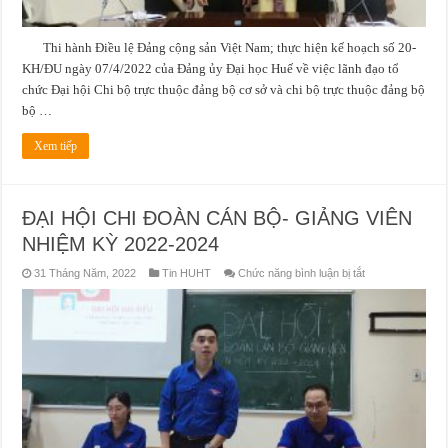
Thi hành Điều lệ Đảng cộng sản Việt Nam; thực hiện kế hoạch số 20-
KH/ĐU ngày 07/4/2022 của Đảng ủy Đại học Huế về việc lãnh đạo tổ
chức Đại hội Chi bộ trực thuộc đảng bộ cơ sở và chi bộ trực thuộc đảng bộ
bộ …
Xem tiếp
ĐẠI HỘI CHI ĐOÀN CÁN BỘ- GIẢNG VIÊN
NHIỆM KỲ 2022-2024
ở
31 Tháng Năm, 2022
Tin HUHT
Chức năng bình luận bị tắt
ĐẠI
HỘI
CHI
ĐOÀN
CÁN
BỘ-
GIẢNG
VIÊN
NHIỆM
KỲ
2022-
2024