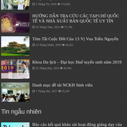
3 Tháng Tư, 2018
170,002
HƯỚNG DẪN TRA CỨU CÁC TẠP CHÍ QUỐC
TẾ VÀ NHÀ XUẤT BẢN QUỐC TẾ UY TÍN
10 Tháng Tám, 2022
71,764
Tóm Tắt Cuộc Đời Của 13 Vị Vua Triều Nguyễn
13 Tháng Mười, 2019
44,051
Khoa Du lịch – Đại học Huế tuyển sinh năm 2019
23 Tháng Bảy, 2019
43,495
Danh mục đề tài NCKH Sinh viên
7 Tháng Hai, 2017
35,587
Tin ngẫu nhiên
Báo cáo kết quả khảo sát hoạt động giảng dạy của