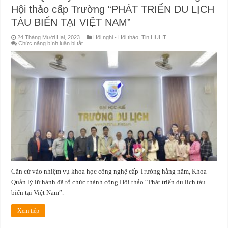
Hội thảo cấp Trường “PHÁT TRIỂN DU LỊCH
TÀU BIỂN TẠI VIỆT NAM”
24 Tháng Mười Hai, 2023
Hội nghị - Hội thảo
,
Tin HUHT
ở
Chức năng bình luận bị tắt
Khoa
Quản
lý
lữ
hành
tổ
chức
thành
công
Hội
thảo
cấp
Trường
“PHÁT
TRIỂN
DU
LỊCH
TÀU
BIỂN
TẠI
Căn cứ vào nhiệm vụ khoa học công nghệ cấp Trường hằng năm, Khoa
VIỆT
NAM”
Quản lý lữ hành đã tổ chức thành công Hội thảo “Phát triển du lịch tàu
biển tại Việt Nam”.
Xem tiếp