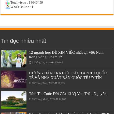
Total views : 18646459
Who's Online : 1
Tin đọc nhiều nhất
12 ngành học DỄ XIN VIỆC nhất tại Việt Nam
trong vòng 5 năm tới
3 Tháng Tư, 2018
170,012
HƯỚNG DẪN TRA CỨU CÁC TẠP CHÍ QUỐC
TẾ VÀ NHÀ XUẤT BẢN QUỐC TẾ UY TÍN
10 Tháng Tám, 2022
71,775
Tóm Tắt Cuộc Đời Của 13 Vị Vua Triều Nguyễn
13 Tháng Mười, 2019
44,087