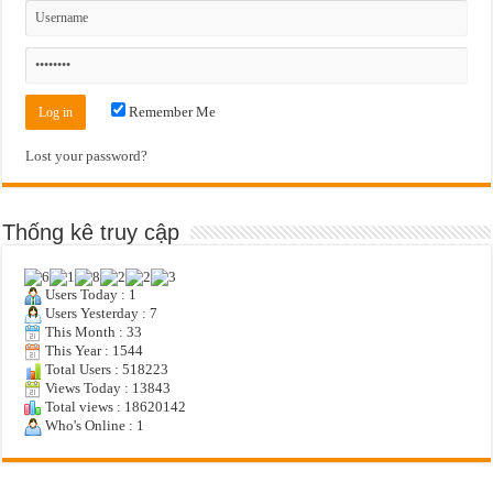
Remember Me
Lost your password?
Thống kê truy cập
Users Today : 1
Users Yesterday : 7
This Month : 33
This Year : 1544
Total Users : 518223
Views Today : 13843
Total views : 18620142
Who's Online : 1