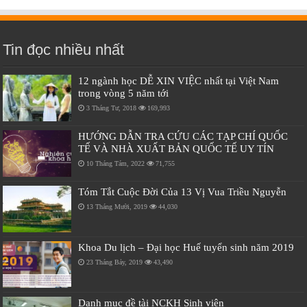
Tin đọc nhiều nhất
12 ngành học DỄ XIN VIỆC nhất tại Việt Nam
trong vòng 5 năm tới
3 Tháng Tư, 2018
169,993
HƯỚNG DẪN TRA CỨU CÁC TẠP CHÍ QUỐC
TẾ VÀ NHÀ XUẤT BẢN QUỐC TẾ UY TÍN
10 Tháng Tám, 2022
71,755
Tóm Tắt Cuộc Đời Của 13 Vị Vua Triều Nguyễn
13 Tháng Mười, 2019
44,030
Khoa Du lịch – Đại học Huế tuyển sinh năm 2019
23 Tháng Bảy, 2019
43,490
Danh mục đề tài NCKH Sinh viên