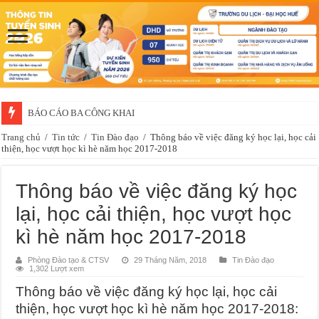
BÁO CÁO BA CÔNG KHAI
Thông báo về việc xét chọn sinh viên đề nghị nhận học bổng của doanh 
Trang chủ
/
Tin tức
/
Tin Đào đạo
/
Thông báo về việc đăng ký học lại, học cải
thiện, học vượt học kì hè năm học 2017-2018
Thông báo về việc đăng ký học
lại, học cải thiện, học vượt học
kì hè năm học 2017-2018
Phòng Đào tạo & CTSV
29 Tháng Năm, 2018
Tin Đào đạo
1,302 Lượt xem
Thông báo về việc đăng ký học lại, học cải
thiện, học vượt học kì hè năm học 2017-2018: