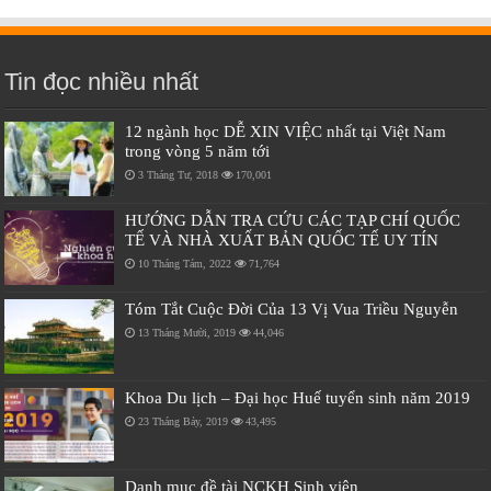
Tin đọc nhiều nhất
12 ngành học DỄ XIN VIỆC nhất tại Việt Nam
trong vòng 5 năm tới
3 Tháng Tư, 2018
170,001
HƯỚNG DẪN TRA CỨU CÁC TẠP CHÍ QUỐC
TẾ VÀ NHÀ XUẤT BẢN QUỐC TẾ UY TÍN
10 Tháng Tám, 2022
71,764
Tóm Tắt Cuộc Đời Của 13 Vị Vua Triều Nguyễn
13 Tháng Mười, 2019
44,046
Khoa Du lịch – Đại học Huế tuyển sinh năm 2019
23 Tháng Bảy, 2019
43,495
Danh mục đề tài NCKH Sinh viên