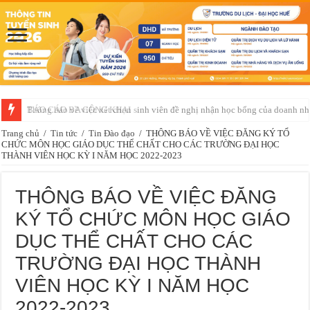
Thông báo về việc xét chọn sinh viên đề nghị nhận học bổng của doanh 
Trang chủ
/
Tin tức
/
Tin Đào đạo
/
THÔNG BÁO VỀ VIỆC ĐĂNG KÝ TỔ
CHỨC MÔN HỌC GIÁO DỤC THỂ CHẤT CHO CÁC TRƯỜNG ĐẠI HỌC
THÀNH VIÊN HỌC KỲ I NĂM HỌC 2022-2023
THÔNG BÁO VỀ VIỆC ĐĂNG
KÝ TỔ CHỨC MÔN HỌC GIÁO
DỤC THỂ CHẤT CHO CÁC
TRƯỜNG ĐẠI HỌC THÀNH
VIÊN HỌC KỲ I NĂM HỌC
2022-2023