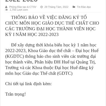
Phòng Đào tạo & CTSV
29 Tháng Tám, 2022
Tin Đào đạo
1,755 Lượt xem
THÔNG BÁO VỀ VIỆC ĐĂNG KÝ TỔ
CHỨC MÔN HỌC GIÁO DỤC THỂ CHẤT CHO
CÁC TRƯỜNG ĐẠI HỌC THÀNH VIÊN HỌC
KỲ I NĂM HỌC 2022-2023
Để xây dựng thời khóa biểu học kỳ 1 năm học
2022-2023, Khoa Giáo dục thể chất – Đại học Huế
(KGDTC) thông báo cho sinh viên các trường đại
học thành viên, Phân hiệu ĐH Huế tại Quảng Trị,
Trường và các Khoa thuộc Đại học Huế đăng ký
môn học Giáo dục Thể chất (GDTC)
Chi tiết tại link định kèm:
Trân trọng!