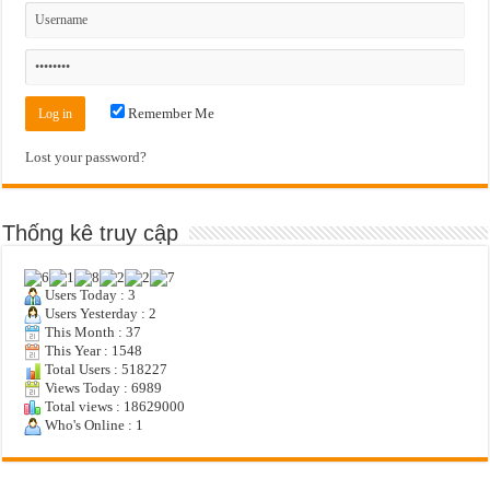
Remember Me
Lost your password?
Thống kê truy cập
Users Today : 3
Users Yesterday : 2
This Month : 37
This Year : 1548
Total Users : 518227
Views Today : 6989
Total views : 18629000
Who's Online : 1