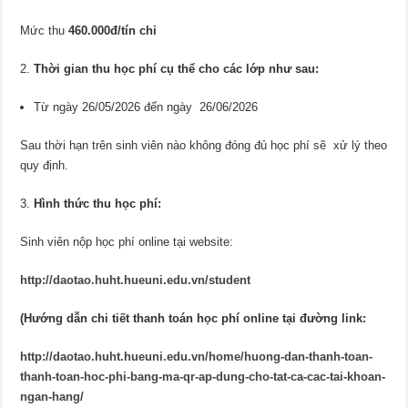
Mức thu
460.000đ/tín chỉ
Thời gian thu học phí cụ thể cho các lớp như sau:
Từ ngày 26/05/2026 đến ngày 26/06/2026
Sau thời hạn trên sinh viên nào không đóng đủ học phí sẽ xử lý theo
quy định.
Hình thức thu học phí:
Sinh viên nộp học phí online tại website:
http://daotao.huht.hueuni.edu.vn/student
(Hướng dẫn chi tiết thanh toán học phí online tại đường link:
http://daotao.huht.hueuni.edu.vn/home/huong-dan-thanh-toan-
thanh-toan-hoc-phi-bang-ma-qr-ap-dung-cho-tat-ca-cac-tai-khoan-
ngan-hang/