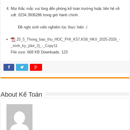
Mọi thắc mắc vui lòng đến phòng kế toán trường hoặc liên hệ về
sđt: 0234.3936286 trong giờ hành chính.
Đề nghị sinh viên nghiêm túc thực hiện ./.
25_5_Thong_bao_thu_HOC_PHI_K57,K58_HKII_2025-2026_-
_trinh_ky_(dot_2)_-_Copy11
File size:
668 KB
Downloads:
123
About Kế Toán