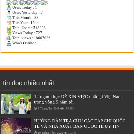
Users Today : 1
Users Yesterday : 7
This Month : 33
This Year : 1544
Total Users : 518223
Views Today : 727
Total views : 18607026
Who's Online : 1
Tin đọc nhiều nhất
12 ngành học DỄ XIN VIỆC nhất tại Việt Nam
trong vòng 5 năm tới
3 Tháng Tư, 2018
169,984
HƯỚNG DẪN TRA CỨU CÁC TẠP CHÍ QUỐC
TẾ VÀ NHÀ XUẤT BẢN QUỐC TẾ UY TÍN
10 Tháng Tám, 2022
71,743