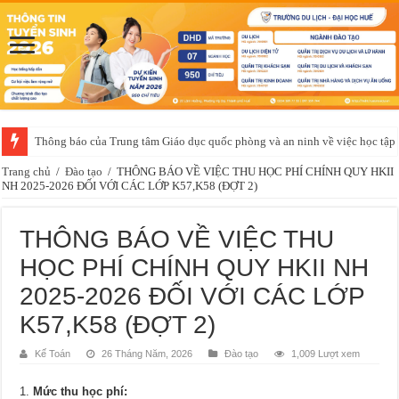
Thông báo của Trung tâm Giáo dục quốc phòng và an ninh về việc học t
Trang chủ
/
Đào tạo
/
THÔNG BÁO VỀ VIỆC THU HỌC PHÍ CHÍNH QUY HKII
NH 2025-2026 ĐỐI VỚI CÁC LỚP K57,K58 (ĐỢT 2)
THÔNG BÁO VỀ VIỆC THU
HỌC PHÍ CHÍNH QUY HKII NH
2025-2026 ĐỐI VỚI CÁC LỚP
K57,K58 (ĐỢT 2)
Kế Toán
26 Tháng Năm, 2026
Đào tạo
1,009 Lượt xem
Mức thu học phí: