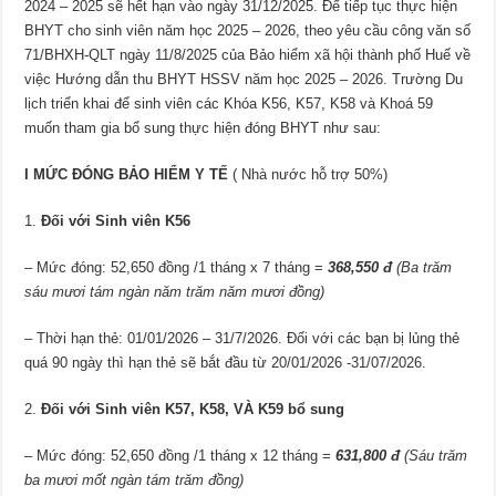
2024 – 2025 sẽ hết hạn vào ngày 31/12/2025. Để tiếp tục thực hiện
BHYT cho sinh viên năm học 2025 – 2026, theo yêu cầu công văn số
71/BHXH-QLT ngày 11/8/2025 của Bảo hiểm xã hội thành phố Huế về
việc Hướng dẫn thu BHYT HSSV năm học 2025 – 2026. Trường Du
lịch triển khai để sinh viên các Khóa K56, K57, K58 và Khoá 59
muốn tham gia bổ sung thực hiện đóng BHYT như sau:
I
MỨC ĐÓNG
BẢO HIỂM Y TẾ
( Nhà nước hỗ trợ 50%)
Đối với
Sinh viên
K56
– Mức đóng: 52,650 đồng /1 tháng x 7 tháng =
368,550 đ
(Ba trăm
sáu mươi tám ngàn năm trăm năm mươi đồng)
– Thời hạn thẻ: 01/01/2026 – 31/7/2026. Đối với các bạn bị lủng thẻ
quá 90 ngày thì hạn thẻ sẽ bắt đầu từ 20/01/2026 -31/07/2026.
Đối với
Sinh viên
K57, K58, VÀ K59 bổ sung
– Mức đóng: 52,650 đồng /1 tháng x 12 tháng =
631,800 đ
(Sáu trăm
ba mươi mốt ngàn tám trăm đồng
)