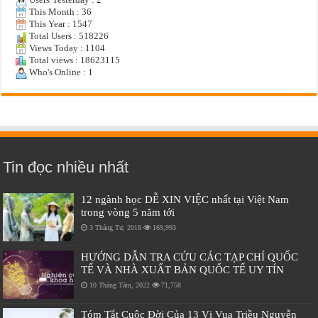
This Month : 36
This Year : 1547
Total Users : 518226
Views Today : 1104
Total views : 18623115
Who's Online : 1
Tin đọc nhiều nhất
12 ngành học DỄ XIN VIỆC nhất tại Việt Nam
trong vòng 5 năm tới
3 Tháng Tư, 2018
169,993
HƯỚNG DẪN TRA CỨU CÁC TẠP CHÍ QUỐC
TẾ VÀ NHÀ XUẤT BẢN QUỐC TẾ UY TÍN
10 Tháng Tám, 2022
71,758
Tóm Tắt Cuộc Đời Của 13 Vị Vua Triều Nguyễn