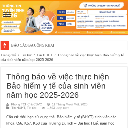
BÁO CÁO BA CÔNG KHAI
Thông báo về việc xét chọn sinh viên đề nghị nhận học bổng của doanh 
Trang chủ
/
Tin tức
/
Tin HUHT
/
Thông báo về việc thực hiện Bảo hiểm y tế
của sinh viên năm học 2025-2026
Thông báo về việc thực hiện
Bảo hiểm y tế của sinh viên
năm học 2025-2026
Phòng TCHC & CSVC
11 Tháng Mười Một, 2025
Tin HUHT
,
Tin tức
1,893 Lượt xem
Căn cứ thời hạn sử dụng thẻ Bảo hiểm y tế (BHYT) sinh viên các
khóa K56, K57, K58 của Trường Du lịch – Đại học Huế, năm học