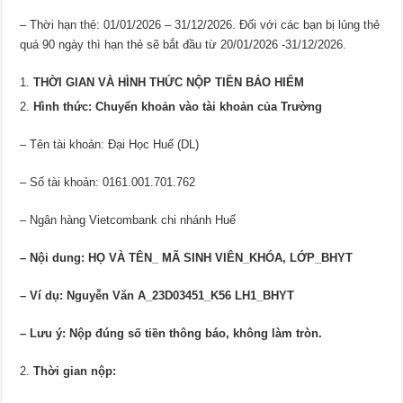
– Thời hạn thẻ: 01/01/2026 – 31/12/2026. Đối với các bạn bị lủng thẻ
quá 90 ngày thì hạn thẻ sẽ bắt đầu từ 20/01/2026 -31/12/2026.
THỜI GIAN
VÀ HÌNH THỨC
NỘP TIỀN
BẢO HIỂM
Hình thức: Chuyển khoản vào tài khoản của Trường
– Tên tài khoản: Đại Học Huế (DL)
– Số tài khoản: 0161.001.701.762
– Ngân hàng Vietcombank chi nhánh Huế
– Nội dung: HỌ VÀ TÊN_ MÃ SINH VIÊN_KHÓA, LỚP_BHYT
– Ví dụ: Nguyễn Văn A_2
3
D03451_K5
6
LH1_BHYT
– Lưu ý: Nộp đúng số tiền thông báo,
không
làm tròn.
Thời gian nộp: