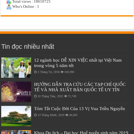
Total views : 18610725
Who's Online : 1
Tin đọc nhiều nhất
12 ngành học DỄ XIN VIỆC nhất tại Việt Nam
trong vòng 5 năm tới
3 Tháng Tư, 2018
169,990
HƯỚNG DẪN TRA CỨU CÁC TẠP CHÍ QUỐC
TẾ VÀ NHÀ XUẤT BẢN QUỐC TẾ UY TÍN
10 Tháng Tám, 2022
71,749
Tóm Tắt Cuộc Đời Của 13 Vị Vua Triều Nguyễn
13 Tháng Mười, 2019
44,005
Khoa Du lịch – Đại học Huế tuyển sinh năm 2019