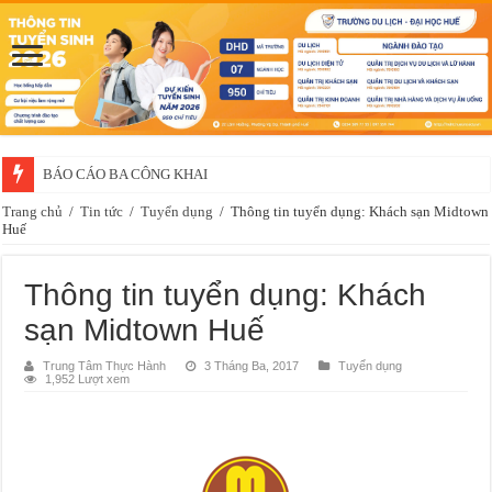
BÁO CÁO BA CÔNG KHAI
Thông báo về việc xét chọn sinh viên đề nghị nhận học bổng của doanh 
Trang chủ
/
Tin tức
/
Tuyển dụng
/
Thông tin tuyển dụng: Khách sạn Midtown
Huế
Thông tin tuyển dụng: Khách
sạn Midtown Huế
Trung Tâm Thực Hành
3 Tháng Ba, 2017
Tuyển dụng
1,952 Lượt xem