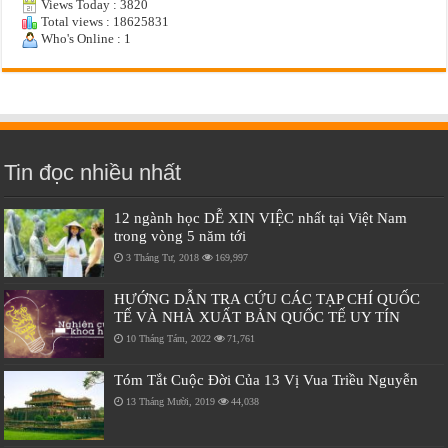
Views Today : 3820
Total views : 18625831
Who's Online : 1
Tin đọc nhiều nhất
12 ngành học DỄ XIN VIỆC nhất tại Việt Nam
trong vòng 5 năm tới
3 Tháng Tư, 2018
169,997
HƯỚNG DẪN TRA CỨU CÁC TẠP CHÍ QUỐC
TẾ VÀ NHÀ XUẤT BẢN QUỐC TẾ UY TÍN
10 Tháng Tám, 2022
71,761
Tóm Tắt Cuộc Đời Của 13 Vị Vua Triều Nguyễn
13 Tháng Mười, 2019
44,038