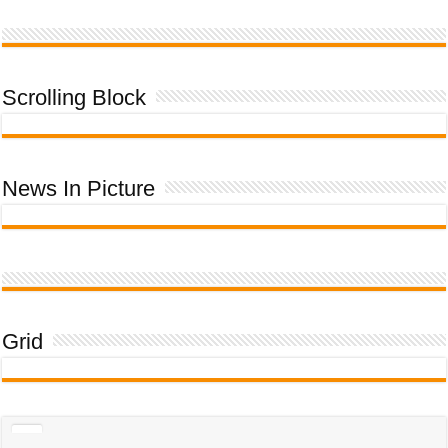
cải
thiện
học
kỳ
I
năm
học
2023-
2024
Scrolling Block
khóa
52
News In Picture
Grid