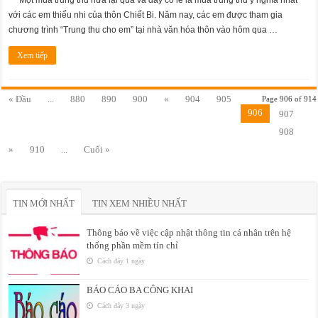
Một mùa trung thu nữa lại qua và đây có lẽ là mùa trung thu ý nghĩa nhất
với các em thiếu nhi của thôn Chiết Bi. Năm nay, các em được tham gia
chương trình “Trung thu cho em” tại nhà văn hóa thôn vào hôm qua …
Xem tiếp
« Đầu
...
880
890
900
«
904
905
Page 906 of 914
906
907
908
»
910
...
Cuối »
TIN MỚI NHẤT
TIN XEM NHIỀU NHẤT
Thông báo về việc cập nhật thông tin cá nhân trên hệ
thống phần mềm tín chỉ
Cách đây 1 ngày
BÁO CÁO BA CÔNG KHAI
Cách đây 3 ngày