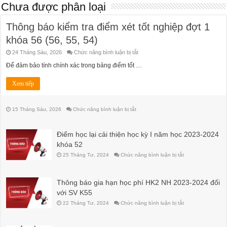
Chưa được phân loại
Thông báo kiểm tra điểm xét tốt nghiệp đợt 1
khóa 56 (56, 55, 54)
ở
24 Tháng Sáu, 2026
Chức năng bình luận bị tắt
Thông
báo
Để đảm bảo tính chính xác trong bảng điểm tốt …
kiểm
tra
điểm
Xem tiếp
xét
tốt
nghiệp
đợt
ở
15 Tháng Sáu, 2026
Chức năng bình luận bị tắt
1
khóa
56
(56,
Điểm học lại cải thiện học kỳ I năm học 2023-2024
55,
54)
khóa 52
ở
25 Tháng Tư, 2024
Chức năng bình luận bị tắt
Điểm
học
lại
cải
Thông báo gia hạn học phí HK2 NH 2023-2024 đối
thiện
học
với SV K55
kỳ
I
ở
22 Tháng Tư, 2024
Chức năng bình luận bị tắt
năm
Thông
học
báo
2023-
gia
2024
hạn
khóa