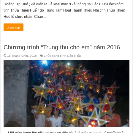
Hoằng .Tp.Huế ) đã diễn ra Lễ khai mạc “Giải bóng đá Các CLB/Đội/Nhóm
tỉnh Thừa Thiên Huế ” do Trung Tâm Hoạt Thanh Thiếu Nhi tỉnh Thừa Thiên
Huế tổ chức nhằm Chào …
Xem tiếp
Chương trình “Trung thu cho em” năm 2016
ở
15 Tháng Chín, 2016
Chức năng bình luận bị tắt
Chương
trình
“Trung
thu
cho
em”
năm
2016