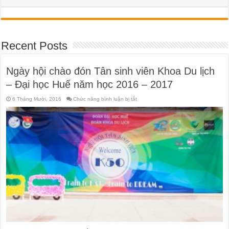
Recent Posts
Ngày hội chào đón Tân sinh viên Khoa Du lịch
– Đại học Huế năm học 2016 – 2017
ở
6 Tháng Mười, 2016
Chức năng bình luận bị tắt
Ngày
hội
chào
đón
Tân
sinh
viên
Khoa
Du
lịch
–
Đại
học
Huế
năm
học
2016
–
2017