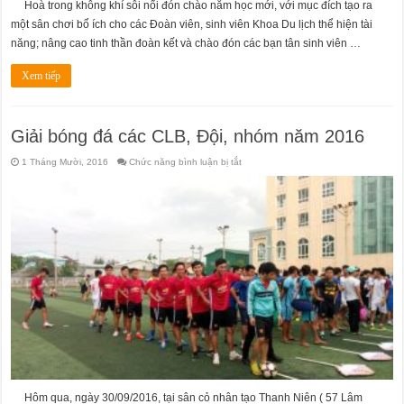
Hoà trong không khí sôi nổi đón chào năm học mới, với mục đích tạo ra
một sân chơi bổ ích cho các Đoàn viên, sinh viên Khoa Du lịch thể hiện tài
năng; nâng cao tinh thần đoàn kết và chào đón các bạn tân sinh viên …
Xem tiếp
Giải bóng đá các CLB, Đội, nhóm năm 2016
ở
1 Tháng Mười, 2016
Chức năng bình luận bị tắt
Giải
bóng
đá
các
CLB,
Đội,
nhóm
năm
2016
Hôm qua, ngày 30/09/2016, tại sân cỏ nhân tạo Thanh Niên ( 57 Lâm