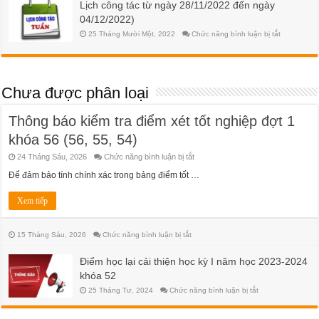
Lịch công tác từ ngày 28/11/2022 đến ngày
học
52
phí
04/12/2022)
HK2
NH
ở
25 Tháng Mười Một, 2022
Chức năng bình luận bị tắt
2023-
Lịch
2024
công
đối
tác
với
từ
SV
ngày
K55
28/11/2022
Chưa được phân loại
đến
ngày
04/12/2022
Thông báo kiểm tra điểm xét tốt nghiệp đợt 1
khóa 56 (56, 55, 54)
ở
24 Tháng Sáu, 2026
Chức năng bình luận bị tắt
Thông
báo
Để đảm bảo tính chính xác trong bảng điểm tốt …
kiểm
tra
điểm
Xem tiếp
xét
tốt
nghiệp
đợt
ở
15 Tháng Sáu, 2026
Chức năng bình luận bị tắt
1
khóa
56
Điểm học lại cải thiện học kỳ I năm học 2023-2024
(56,
khóa 52
55,
54)
ở
25 Tháng Tư, 2024
Chức năng bình luận bị tắt
Điểm
học
lại