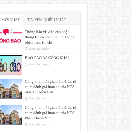
N MỚI NHẤT
TIN XEM NHIỀU NHẤT
Thông báo về việc cập nhật
thông tin cá nhân trên hệ thống
phần mềm tín chỉ
Cách đây 1 ngày
BÁO CÁO BA CÔNG KHAI
Cách đây 3 ngày
Công khai thời gian, địa điểm tổ
chức đánh giá luận án của NCS
Mai Thị Kiều Lan
Cách đây 4 ngày
Công khai thời gian, địa điểm tổ
chức đánh giá luận án của NCS
Phan Thanh Vịnh
Cách đây 4 ngày