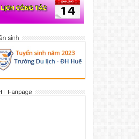
ển sinh
T Fanpage