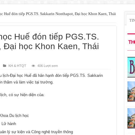
ọc Huế đón tiếp PGS.TS. Sakkarin Nonthapot, Đại học Khon Kaen, Thái
TI
 học Huế đón tiếp PGS.TS.
, Đại học Khon Kaen, Thái
KH & HTQT
406 Lượt xem
 lịch-Đại học Huế đã hân hạnh đón tiếp PGS.TS. Sakkarin
n thăm và làm việc tại trường.
ịch, có sự hiện diện của:
hoa Du lịch học
ý Lữ hành
n lý sự kiện và Công nghệ truyền thông