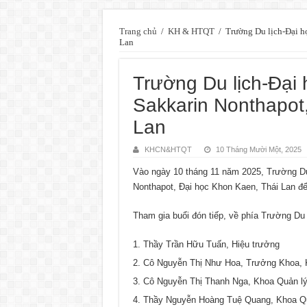
Trang chủ
/
KH & HTQT
/
Trường Du lịch-Đại h
Lan
Trường Du lịch-Đại
Sakkarin Nonthapot
Lan
KHCN&HTQT
10 Tháng Mười Một, 2025
Vào ngày 10 tháng 11 năm 2025, Trường Du
Nonthapot, Đại học Khon Kaen, Thái Lan đế
Tham gia buổi đón tiếp, về phía Trường Du l
Thầy Trần Hữu Tuấn, Hiệu trưởng
Cô Nguyễn Thị Như Hoa, Trưởng Khoa, K
Cô Nguyễn Thị Thanh Nga, Khoa Quản l
Thầy Nguyễn Hoàng Tuệ Quang, Khoa Quả