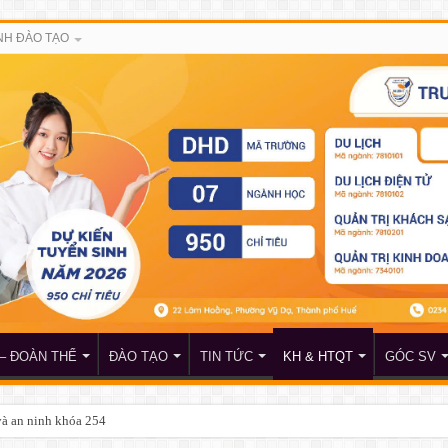
H ĐÀO TẠO
– ĐOÀN THỂ
ĐÀO TẠO
TIN TỨC
KH & HTQT
GÓC SV
iá khóa luận tốt nghiệp (đợt 1) dành cho sinh viên khoa Quản lý lữ hành và khoa 