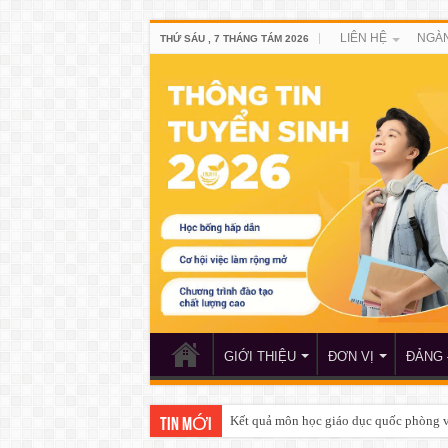
LIÊN HỆ
NGÀN
THỨ SÁU , 7 THÁNG TÁM 2026
GIỚI THIỆU
ĐƠN VỊ
ĐẢNG 
Quyết định về việc lập hội đồng đánh g
TIN MỚI