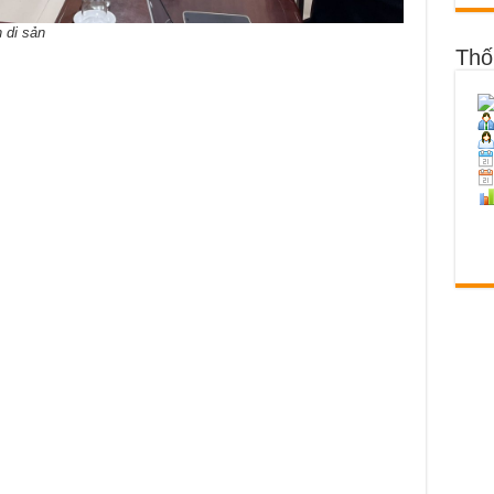
 di sản
Thố