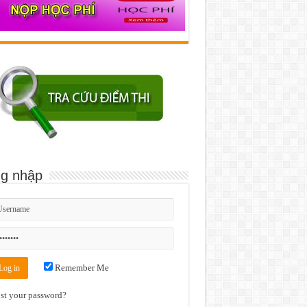
g nhập
Remember Me
st your password?