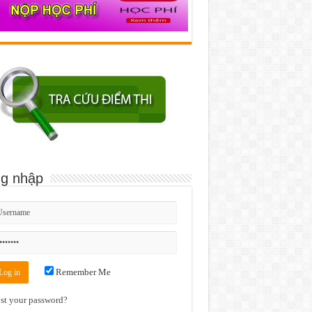
g nhập
Remember Me
st your password?