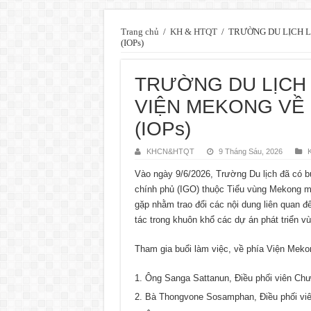
Trang chủ
/
KH & HTQT
/
TRƯỜNG DU LỊCH L
(IOPs)
TRƯỜNG DU LỊCH 
VIỆN MEKONG VỀ 
(IOPs)
KHCN&HTQT
9 Tháng Sáu, 2026
Vào ngày 9/6/2026, Trường Du lịch đã có b
chính phủ (IGO) thuộc Tiểu vùng Mekong mở
gặp nhằm trao đổi các nội dung liên quan đế
tác trong khuôn khổ các dự án phát triển 
Tham gia buổi làm việc, về phía Viện Mekon
Ông Sanga Sattanun, Điều phối viên Chư
Bà Thongvone Sosamphan, Điều phối vi