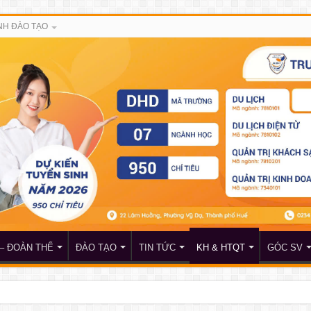
H ĐÀO TẠO
– ĐOÀN THỂ
ĐÀO TẠO
TIN TỨC
KH & HTQT
GÓC SV
đề nghị nhận học bổng của doanh nhân Lê Xuân Hoàng và Hội đồng hương Huế tại