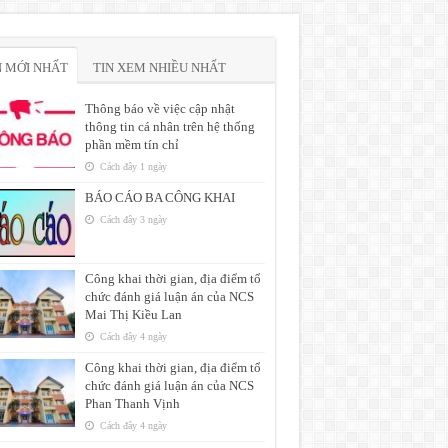
N MỚI NHẤT
TIN XEM NHIỀU NHẤT
Thông báo về việc cập nhật
thông tin cá nhân trên hệ thống
phần mềm tín chỉ
Cách đây 1 ngày
BÁO CÁO BA CÔNG KHAI
Cách đây 3 ngày
Công khai thời gian, địa điểm tổ
chức đánh giá luận án của NCS
Mai Thị Kiều Lan
Cách đây 4 ngày
Công khai thời gian, địa điểm tổ
chức đánh giá luận án của NCS
Phan Thanh Vịnh
Cách đây 4 ngày