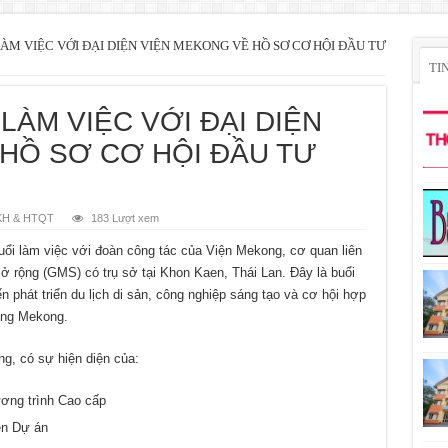
ÀM VIỆC VỚI ĐẠI DIỆN VIỆN MEKONG VỀ HỒ SƠ CƠ HỘI ĐẦU TƯ
TI
LÀM VIỆC VỚI ĐẠI DIỆN
HỒ SƠ CƠ HỘI ĐẦU TƯ
KH & HTQT
183 Lượt xem
uổi làm việc với đoàn công tác của Viện Mekong, cơ quan liên
 rộng (GMS) có trụ sở tại Khon Kaen, Thái Lan. Đây là buổi
n phát triển du lịch di sản, công nghiệp sáng tạo và cơ hội hợp
vùng Mekong.
g, có sự hiện diện của:
ơng trình Cao cấp
ên Dự án