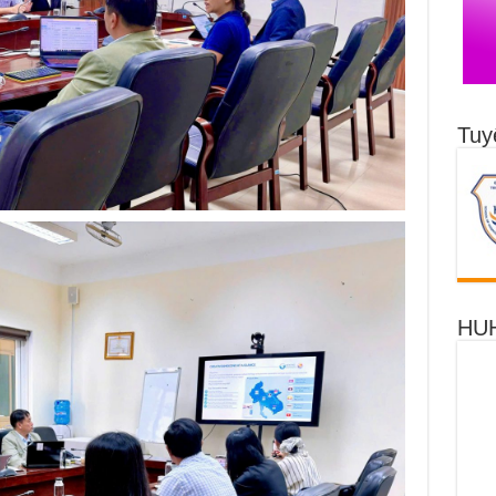
Tuy
HUH