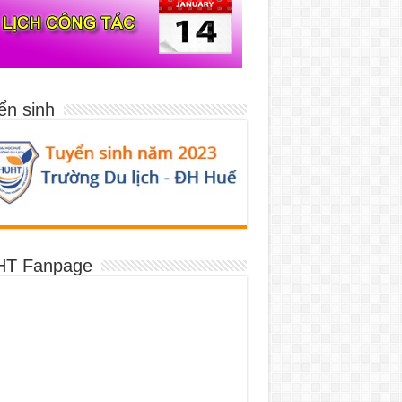
ển sinh
T Fanpage