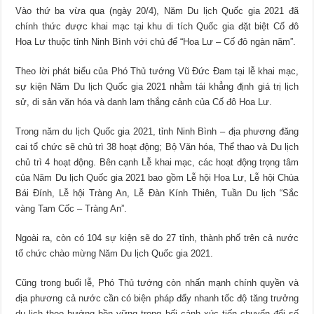
Vào thứ ba vừa qua (ngày 20/4), Năm Du lịch Quốc gia 2021 đã
chính thức được khai mạc tại khu di tích Quốc gia đặt biệt Cố đô
Hoa Lư thuộc tỉnh Ninh Bình với chủ để “Hoa Lư – Cố đô ngàn năm”.
Theo lời phát biểu của Phó Thủ tướng Vũ Đức Đam tại lễ khai mạc,
sự kiện Năm Du lịch Quốc gia 2021 nhằm tái khẳng định giá trị lịch
sử, di sản văn hóa và danh lam thắng cảnh của Cố đô Hoa Lư.
Trong năm du lịch Quốc gia 2021, tỉnh Ninh Bình – địa phương đăng
cai tổ chức sẽ chủ trì 38 hoạt động; Bộ Văn hóa, Thể thao và Du lịch
chủ trì 4 hoạt động. Bên cạnh Lễ khai mạc, các hoạt động trọng tâm
của Năm Du lịch Quốc gia 2021 bao gồm Lễ hội Hoa Lư, Lễ hội Chùa
Bái Đính, Lễ hội Tràng An, Lễ Đàn Kính Thiên, Tuần Du lịch “Sắc
vàng Tam Cốc – Tràng An”.
Ngoài ra, còn có 104 sự kiện sẽ do 27 tỉnh, thành phố trên cả nước
tổ chức chào mừng Năm Du lịch Quốc gia 2021.
Cũng trong buổi lễ, Phó Thủ tướng còn nhấn mạnh chính quyền và
địa phương cả nước cần có biện pháp đẩy nhanh tốc độ tăng trưởng
du lịch theo hướng bền vững trong bối cảnh xúc tiến chuyển đổi số