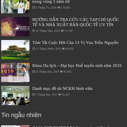
trong vòng 5 năm tới
3 Tháng Tư, 2018
170,002
HƯỚNG DẪN TRA CỨU CÁC TẠP CHÍ QUỐC
TẾ VÀ NHÀ XUẤT BẢN QUỐC TẾ UY TÍN
10 Tháng Tám, 2022
71,764
Tóm Tắt Cuộc Đời Của 13 Vị Vua Triều Nguyễn
13 Tháng Mười, 2019
44,050
Khoa Du lịch – Đại học Huế tuyển sinh năm 2019
23 Tháng Bảy, 2019
43,495
Danh mục đề tài NCKH Sinh viên
7 Tháng Hai, 2017
35,587
Tin ngẫu nhiên