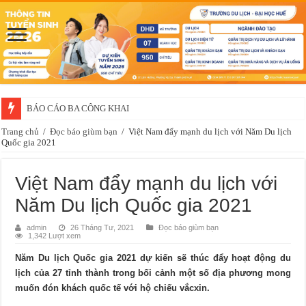
BÁO CÁO BA CÔNG KHAI
Thông báo về việc xét chọn sinh viên đề nghị nhận học bổng của doanh 
Trang chủ
/
Đọc báo giùm bạn
/
Việt Nam đẩy mạnh du lịch với Năm Du lịch
Quốc gia 2021
Việt Nam đẩy mạnh du lịch với
Năm Du lịch Quốc gia 2021
admin
26 Tháng Tư, 2021
Đọc báo giùm bạn
1,342 Lượt xem
Năm Du lịch Quốc gia 2021 dự kiến sẽ thúc đẩy hoạt động du
lịch của 27 tỉnh thành trong bối cảnh một số địa phương mong
muốn đón khách quốc tế với hộ chiếu vắcxin.