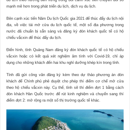
mạnh mẽ hơn trong phát triển du lịch, dịch vụ du lịch.
Bên cạnh xúc tiến Năm Du lịch Quốc gia 2021 để thúc đẩy du lịch nội
địa, về việc tái mở cửa du lịch quốc tế, một số địa phương trong
nước đã chuẩn bị sẵn sàng và đăng ký đón khách quốc tế có hộ
chiếu vắcxin để thúc đẩy du lịch.
Điển hình, tỉnh Quảng Nam đăng ký đón khách quốc tế có hộ chiếu
vắcxin hoặc có kết quả xét nghiệm âm tính với Covid-19, chỉ áp
dụng cho những khách đến hai khu nghỉ dưỡng khép kín trong tỉnh.
Tỉnh đã gửi công văn đăng ký kèm theo dự thảo phương án đón
khách để Chính phủ phê duyệt cho phép thí điểm cơ chế mở cửa
theo hộ chiếu vắcxin này. Cụ thể, tỉnh sẽ thí điểm đợt 1 bằng cách
đón khách Hàn Quốc trước để rút kinh nghiệm và chuyển sang thí
điểm đợt 2: mở rộng ra một số thị trường quốc tế khác.