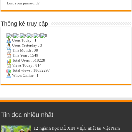
Lost your password?
Thống kê truy cập
Users Today : 1
Users Yesterday : 3
This Month : 38
This Year : 1549
Total Users : 518228
Views Today : 814
Total views : 18632297
Who's Online : 1
Tin đọc nhiều nhất
12 ngành học DỄ XIN VIỆC nhất tại Việt Nam