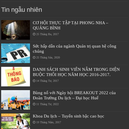
Tin ngẫu nhiên
CƠ HỘI THỰC TẬP TẠI PHONG NHA –
QUẢNG BÌNH
25 Tháng Ba, 2017
Sức hấp dẫn của ngành Quản trị quan hệ công
chúng
25 Tháng Sáu, 2020
DANH SÁCH SINH VIÊN NẰM TRONG DIỆN
BUỘC THÔI HỌC NĂM HỌC 2016-2017.
14 Tháng Tư, 2017
Bùng nổ với Ngày hội BREAKOUT 2022 của
Đoàn Trường Du lịch – Đại học Huế
11 Tháng Tư, 2022
Khoa Du lịch – Tuyển sinh bậc cao học
19 Tháng Năm, 2017