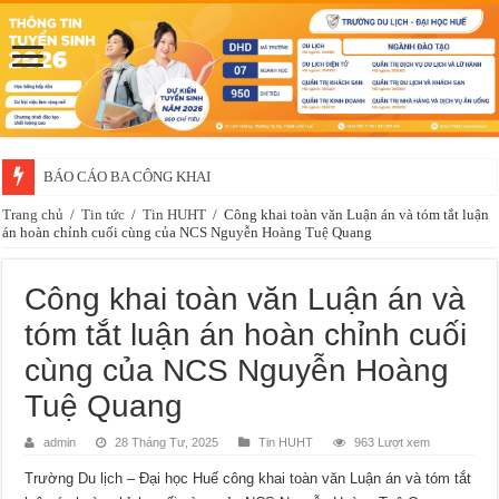
BÁO CÁO BA CÔNG KHAI
Thông báo về việc xét chọn sinh viên đề nghị nhận học bổng của doanh 
Trang chủ
/
Tin tức
/
Tin HUHT
/
Công khai toàn văn Luận án và tóm tắt luận
án hoàn chỉnh cuối cùng của NCS Nguyễn Hoàng Tuệ Quang
Công khai toàn văn Luận án và
tóm tắt luận án hoàn chỉnh cuối
cùng của NCS Nguyễn Hoàng
Tuệ Quang
admin
28 Tháng Tư, 2025
Tin HUHT
963 Lượt xem
Trường Du lịch – Đại học Huế công khai toàn văn Luận án và tóm tắt