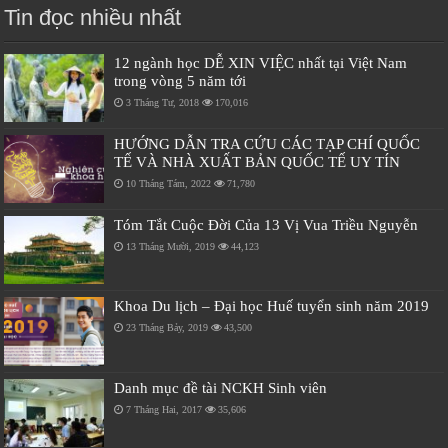
Tin đọc nhiều nhất
12 ngành học DỄ XIN VIỆC nhất tại Việt Nam
trong vòng 5 năm tới
3 Tháng Tư, 2018
170,016
HƯỚNG DẪN TRA CỨU CÁC TẠP CHÍ QUỐC
TẾ VÀ NHÀ XUẤT BẢN QUỐC TẾ UY TÍN
10 Tháng Tám, 2022
71,780
Tóm Tắt Cuộc Đời Của 13 Vị Vua Triều Nguyễn
13 Tháng Mười, 2019
44,123
Khoa Du lịch – Đại học Huế tuyển sinh năm 2019
23 Tháng Bảy, 2019
43,500
Danh mục đề tài NCKH Sinh viên
7 Tháng Hai, 2017
35,606