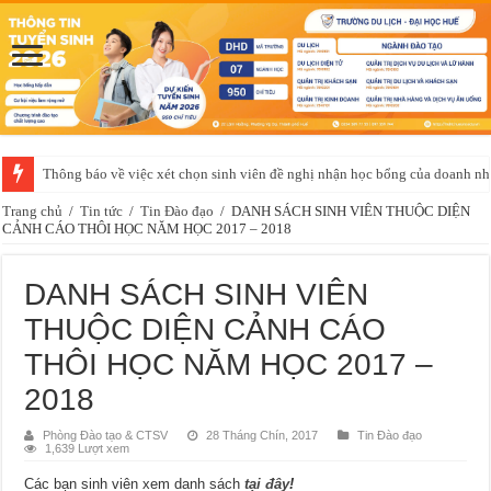
Thông báo về việc xét chọn sinh viên đề nghị nhận học bổng của doanh 
Trang chủ
/
Tin tức
/
Tin Đào đạo
/
DANH SÁCH SINH VIÊN THUỘC DIỆN
CẢNH CÁO THÔI HỌC NĂM HỌC 2017 – 2018
DANH SÁCH SINH VIÊN
THUỘC DIỆN CẢNH CÁO
THÔI HỌC NĂM HỌC 2017 –
2018
Phòng Đào tạo & CTSV
28 Tháng Chín, 2017
Tin Đào đạo
1,639 Lượt xem
Các bạn sinh viên xem danh sách
tại đây
!