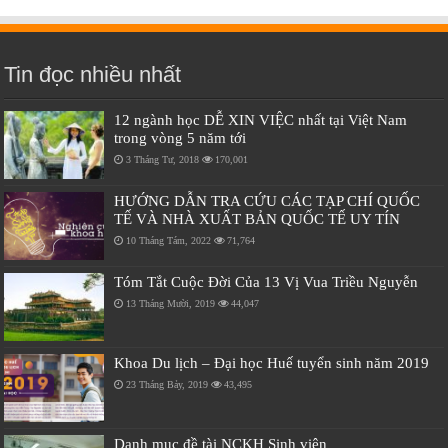
Tin đọc nhiều nhất
12 ngành học DỄ XIN VIỆC nhất tại Việt Nam
trong vòng 5 năm tới
3 Tháng Tư, 2018
170,001
HƯỚNG DẪN TRA CỨU CÁC TẠP CHÍ QUỐC
TẾ VÀ NHÀ XUẤT BẢN QUỐC TẾ UY TÍN
10 Tháng Tám, 2022
71,764
Tóm Tắt Cuộc Đời Của 13 Vị Vua Triều Nguyễn
13 Tháng Mười, 2019
44,047
Khoa Du lịch – Đại học Huế tuyển sinh năm 2019
23 Tháng Bảy, 2019
43,495
Danh mục đề tài NCKH Sinh viên