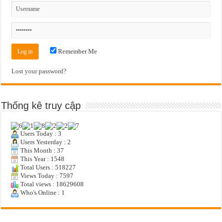
Remember Me
Lost your password?
Thống kê truy cập
Users Today : 3
Users Yesterday : 2
This Month : 37
This Year : 1548
Total Users : 518227
Views Today : 7597
Total views : 18629608
Who's Online : 1