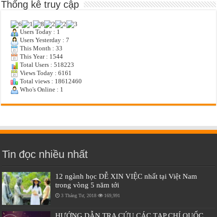
Thống kê truy cập
Users Today : 1
Users Yesterday : 7
This Month : 33
This Year : 1544
Total Users : 518223
Views Today : 6161
Total views : 18612460
Who's Online : 1
Tin đọc nhiều nhất
12 ngành học DỄ XIN VIỆC nhất tại Việt Nam
trong vòng 5 năm tới
3 Tháng Tư, 2018
169,991
HƯỚNG DẪN TRA CỨU CÁC TẠP CHÍ QUỐC