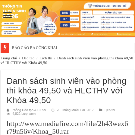
BÁO CÁO BA CÔNG KHAI
Trang chủ
/
Đào tạo
/
Lịch thi
/
Danh sách sinh viên vào phòng thi khóa 49,50
và HLCTHV với Khóa 49,50
Danh sách sinh viên vào phòng
thi khóa 49,50 và HLCTHV với
Khóa 49,50
Phòng Đào tạo & CTSV
26 Tháng Mười Hai, 2017
Lịch thi
4,822 Lượt xem
http://www.mediafire.com/file/2h43wex6
r79n56v/Khoa_50.rar