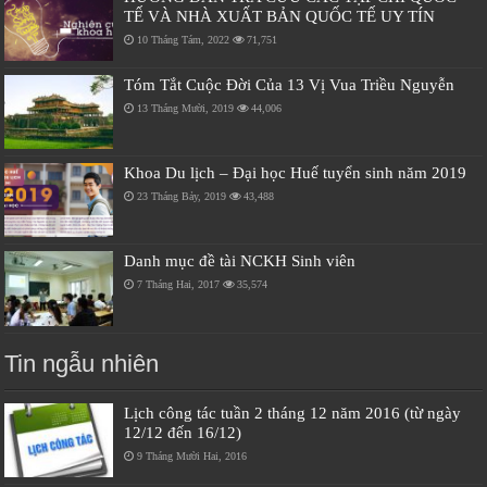
TẾ VÀ NHÀ XUẤT BẢN QUỐC TẾ UY TÍN
10 Tháng Tám, 2022
71,751
Tóm Tắt Cuộc Đời Của 13 Vị Vua Triều Nguyễn
13 Tháng Mười, 2019
44,006
Khoa Du lịch – Đại học Huế tuyển sinh năm 2019
23 Tháng Bảy, 2019
43,488
Danh mục đề tài NCKH Sinh viên
7 Tháng Hai, 2017
35,574
Tin ngẫu nhiên
Lịch công tác tuần 2 tháng 12 năm 2016 (từ ngày
12/12 đến 16/12)
9 Tháng Mười Hai, 2016