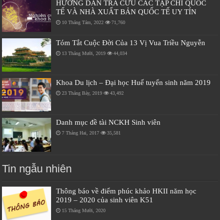
HƯỚNG DẪN TRA CỨU CÁC TẠP CHÍ QUỐC
TẾ VÀ NHÀ XUẤT BẢN QUỐC TẾ UY TÍN
10 Tháng Tám, 2022
71,760
Tóm Tắt Cuộc Đời Của 13 Vị Vua Triều Nguyễn
13 Tháng Mười, 2019
44,034
Khoa Du lịch – Đại học Huế tuyển sinh năm 2019
23 Tháng Bảy, 2019
43,492
Danh mục đề tài NCKH Sinh viên
7 Tháng Hai, 2017
35,581
Tin ngẫu nhiên
Thông báo về điểm phúc khảo HKII năm học
2019 – 2020 của sinh viên K51
15 Tháng Mười, 2020