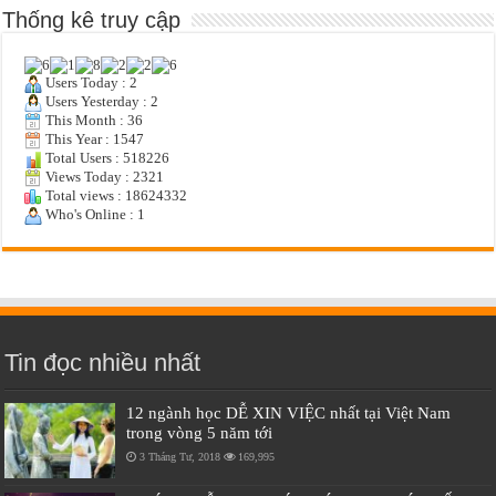
Thống kê truy cập
Users Today : 2
Users Yesterday : 2
This Month : 36
This Year : 1547
Total Users : 518226
Views Today : 2321
Total views : 18624332
Who's Online : 1
Tin đọc nhiều nhất
12 ngành học DỄ XIN VIỆC nhất tại Việt Nam
trong vòng 5 năm tới
3 Tháng Tư, 2018
169,995