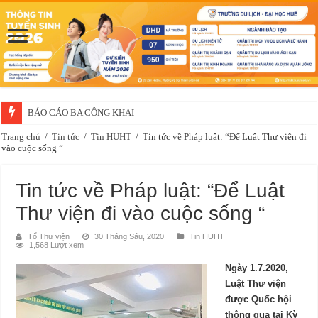
BÁO CÁO BA CÔNG KHAI
Trang chủ
/
Tin tức
/
Tin HUHT
/
Tin tức về Pháp luật: “Để Luật Thư viện đi
vào cuộc sống “
Tin tức về Pháp luật: “Để Luật
Thư viện đi vào cuộc sống “
Tổ Thư viện
30 Tháng Sáu, 2020
Tin HUHT
1,568 Lượt xem
Ngày 1.7
.
2020,
Luật Thư viện
được Quốc hội
thông qua tại Kỳ