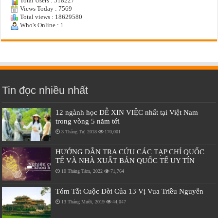
Total Users : 518227
Views Today : 7569
Total views : 18629580
Who's Online : 1
Tin đọc nhiều nhất
12 ngành học DỄ XIN VIỆC nhất tại Việt Nam
trong vòng 5 năm tới
3 Tháng Tư, 2018
170,001
HƯỚNG DẪN TRA CỨU CÁC TẠP CHÍ QUỐC
TẾ VÀ NHÀ XUẤT BẢN QUỐC TẾ UY TÍN
10 Tháng Tám, 2022
71,764
Tóm Tắt Cuộc Đời Của 13 Vị Vua Triều Nguyễn
13 Tháng Mười, 2019
44,047