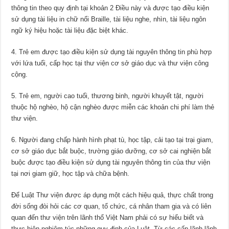
thông tin theo quy định tại khoản 2 Điều này và được tạo điều kiện
sử dụng tài liệu in chữ nổi Braille, tài liệu nghe, nhìn, tài liệu ngôn
ngữ ký hiệu hoặc tài liệu đặc biệt khác.
4. Trẻ em được tạo điều kiện sử dụng tài nguyên thông tin phù hợp
với lứa tuổi, cấp học tại thư viện cơ sở giáo dục và thư viện công
cộng.
5. Trẻ em, người cao tuổi, thương binh, người khuyết tật, người
thuộc hộ nghèo, hộ cận nghèo được miễn các khoản chi phí làm thẻ
thư viện.
6. Người đang chấp hành hình phạt tù, học tập, cải tạo tại trại giam,
cơ sở giáo dục bắt buộc, trường giáo dưỡng, cơ sở cai nghiện bắt
buộc được tạo điều kiện sử dụng tài nguyên thông tin của thư viện
tại nơi giam giữ, học tập và chữa bệnh.
Để Luật Thư viện được áp dụng một cách hiệu quả, thực chất trong
đời sống đòi hỏi các cơ quan, tổ chức, cá nhân tham gia và có liên
quan đến thư viện trên lãnh thổ Việt Nam phải có sự hiểu biết và
thực hiện nghiêm túc những quy định của Luật. Từ các cấp lãnh lãnh