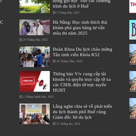
5
đồng gió nội” cho các chương
trình du lịch ở Huế
3 Tháng Bảy, 2017
ÁC
Đà Nẵng: Học sinh thích thú
À
khám phá gian hàng tư vấn
mùa thi năm 2025
24 Tháng Hai, 2025
Đoàn Khoa Du lịch chào mừng
Tân sinh viên Khóa K52
20 Tháng Tám, 2018
Thông báo V/v cung cấp tài
khoản và quyền truy cập từ xa
các CSDL điện tử trực tuyến
HUHT
2 Tháng Mười Hai, 2021
Lắng nghe chia sẻ về phát triển
du lịch thành phố Huế cùng
Giám đốc Sở du lịch
12 Tháng Ba, 2025