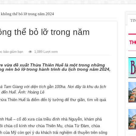
 không thể bỏ lỡ trong năm 2024
TI
ng thể bỏ lỡ trong năm
c báo giùm bạn
1,089 Lượt xem
ure vừa đề xuất Thừa Thiên Huế là một trong những
 nên bỏ lỡ trong hành trình du lịch trong năm 2024,
Tam Giang với diện tích gần 100ha. Nơi đây là khu du lịch
hi đến Huế. Ảnh: Hoàng Lê
hừa Thiên Huế là điểm đến lý tưởng để thư giãn, tìm về quá
ành Huế – cố đô xưa của triều đình nhà Nguyễn, khám phá
ôi chùa cổ kính như chùa Thiên Mụ, chùa Từ Đàm, chùa
của Mỹ còn gợi ý du khách trải nghiệm đi thuyền trên sông