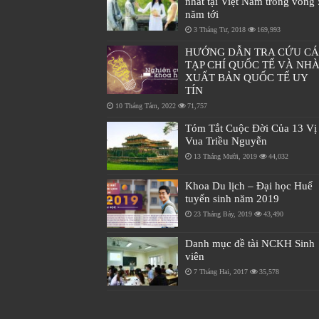
nhất tại Việt Nam trong vòng 
năm tới
3 Tháng Tư, 2018
169,993
HƯỚNG DẪN TRA CỨU C
TẠP CHÍ QUỐC TẾ VÀ NH
XUẤT BẢN QUỐC TẾ UY
TÍN
10 Tháng Tám, 2022
71,757
Tóm Tắt Cuộc Đời Của 13 Vị
Vua Triều Nguyễn
13 Tháng Mười, 2019
44,032
Khoa Du lịch – Đại học Huế
tuyển sinh năm 2019
23 Tháng Bảy, 2019
43,490
Danh mục đề tài NCKH Sinh
viên
7 Tháng Hai, 2017
35,578