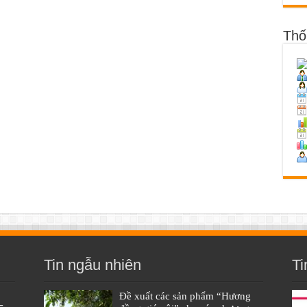
Thố
Tin ngẫu nhiên
Ti
Đề xuất các sản phẩm “Hương