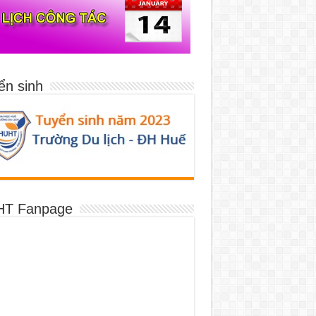
ển sinh
T Fanpage