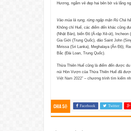
Hương, ngắm vẻ đẹp hai bên bờ và lắng ng
Vào mùa lá rụng, rừng ngập mặn Rú Chá hấ
Không chỉ Huế, các điểm đến khác cũng đư
(Nhật Bản), biển Đỏ (Ả-rập Xê-út), Incheon
Gia Giới (Trung Quốc), đảo Saint John (Sin
Mirissa (Sri Lanka), Meghalaya (Ấn Độ), R
Bắc (Đài Loan, Trung Quốc).
Thừa Thiên Huế cũng là điểm đến được du
núi Hòn Vượn của Thừa Thiên Huế đã đượ
Việt Nam 2022”
– chương trình tìm kiếm nhữ
Facebook
Twitter
Chia sẽ