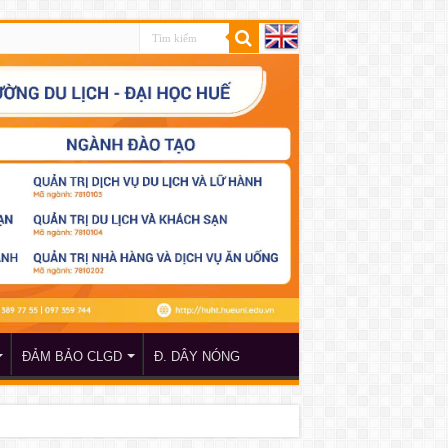
ĐẢM BẢO CLGD
Đ. DÂY NÓNG