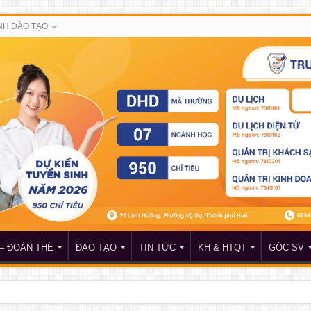
H ĐÀO TẠO
– ĐOÀN THỂ
ĐÀO TẠO
TIN TỨC
KH & HTQT
GÓC SV