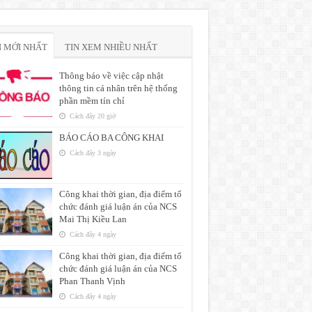
N MỚI NHẤT
TIN XEM NHIỀU NHẤT
Thông báo về việc cập nhật
thông tin cá nhân trên hệ thống
phần mềm tín chỉ
Cách đây 20 giờ
BÁO CÁO BA CÔNG KHAI
Cách đây 3 ngày
Công khai thời gian, địa điểm tổ
chức đánh giá luận án của NCS
Mai Thị Kiều Lan
Cách đây 4 ngày
Công khai thời gian, địa điểm tổ
chức đánh giá luận án của NCS
Phan Thanh Vịnh
Cách đây 4 ngày