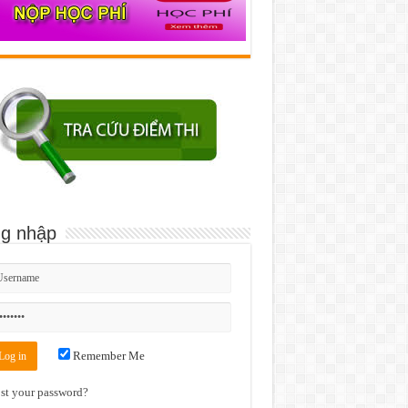
g nhập
Remember Me
st your password?