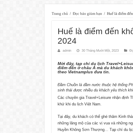
Trang chủ
/
Đọc báo giùm bạn
/
Huế là điểm đến
Huế là điểm đến khô
2024
admin
30 Tháng Mười Một, 2023
Đọ
Mới đây, tạp chí du lịch Travel+Leis
điểm đến ở châu Á mà du khách không
theo Vietnamplus đưa tin.
Đầm Chuồn là đầm nước thuộc hệ thống Phá 
sinh thái được nhiều du khách yêu thích k
Các chuyên gia Travel+Leisure nhận định T
khứ khi du lịch Việt Nam.
Tại đây, du khách có thể ghé thăm Kinh th
những lăng mộ của các vị vua và những ng
Huyền Không Sơn Thượng… Tạp chí du lịch 