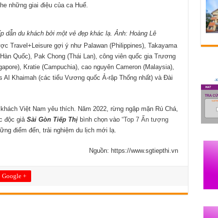
he những giai điệu của ca Huế.
p dẫn du khách bởi một vẻ đẹp khác lạ. Ảnh: Hoàng Lê
ợc Travel+Leisure gợi ý như Palawan (Philippines), Takayama
 (Hàn Quốc), Pak Chong (Thái Lan), công viên quốc gia Trương
gapore), Kratie (Campuchia), cao nguyên Cameron (Malaysia),
as Al Khaimah (các tiểu Vương quốc Ả-rập Thống nhất) và Đài
 khách Việt Nam yêu thích. Năm 2022, rừng ngập mặn Rú Chá,
c độc giả
Sài Gòn Tiếp Thị
bình chọn vào
“Top 7 Ấn tượng
ng điểm đến, trải nghiệm du lịch mới lạ.
Nguồn: https://www.sgtiepthi.vn
Google +