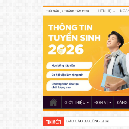
LIÊN HỆ
NGÀN
THỨ SÁU , 7 THÁNG TÁM 2026
GIỚI THIỆU
ĐƠN VỊ
ĐẢNG 
BÁO CÁO BA CÔNG KHAI
TIN MỚI