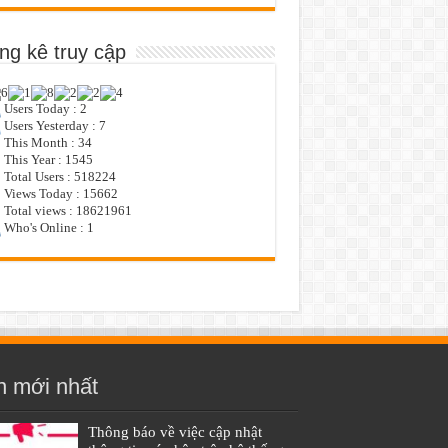
ng kê truy cập
Users Today : 2
Users Yesterday : 7
This Month : 34
This Year : 1545
Total Users : 518224
Views Today : 15662
Total views : 18621961
Who's Online : 1
n mới nhất
Thông báo về việc cập nhật