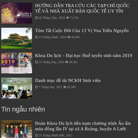
HƯỚNG DẪN TRA CỨU CÁC TẠP CHÍ QUỐC
TẾ VÀ NHÀ XUẤT BẢN QUỐC TẾ UY TÍN
10 Tháng Tám, 2022
71,762
Tóm Tắt Cuộc Đời Của 13 Vị Vua Triều Nguyễn
13 Tháng Mười, 2019
44,042
Khoa Du lịch – Đại học Huế tuyển sinh năm 2019
23 Tháng Bảy, 2019
43,492
Danh mục đề tài NCKH Sinh viên
7 Tháng Hai, 2017
35,583
Tin ngẫu nhiên
Đoàn Khoa Du lịch tiền trạm chương trình Áo ấm
mùa đông lần IV tại xã A Roàng, huyện A Lưới
25 Tháng Mười Một, 2017