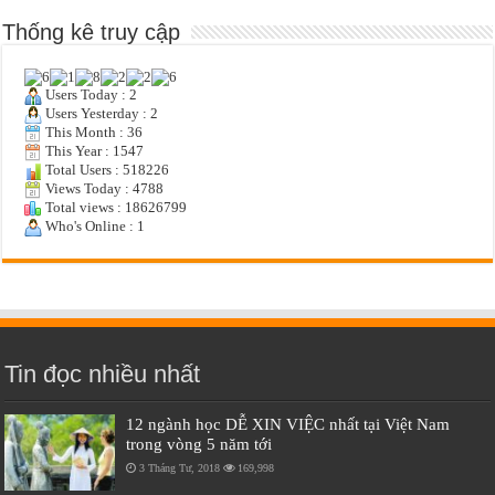
Thống kê truy cập
Users Today : 2
Users Yesterday : 2
This Month : 36
This Year : 1547
Total Users : 518226
Views Today : 4788
Total views : 18626799
Who's Online : 1
Tin đọc nhiều nhất
12 ngành học DỄ XIN VIỆC nhất tại Việt Nam
trong vòng 5 năm tới
3 Tháng Tư, 2018
169,998