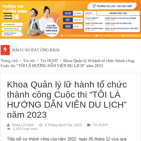
Thông báo về việc xét chọn sinh viên đề nghị nhận học bổng của doanh 
Trang chủ
/
Tin tức
/
Tin HUHT
/
Khoa Quản lý lữ hành tổ chức thành công
Cuộc thi “TÔI LÀ HƯỚNG DẪN VIÊN DU LỊCH” năm 2023
Khoa Quản lý lữ hành tổ chức
thành công Cuộc thi “TÔI LÀ
HƯỚNG DẪN VIÊN DU LỊCH”
năm 2023
Khoa Lữ hành
8 Tháng Mười Hai, 2023
Tin HUHT
1,163 Lượt xem
Tiếp nối sự thành công của năm 2022, ngày 05 tháng 12 vừa qua