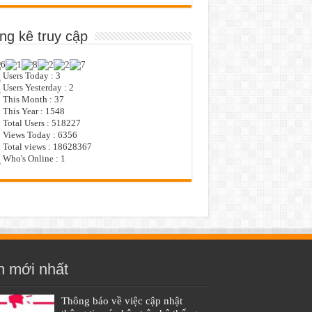
ng kê truy cập
Users Today : 3
Users Yesterday : 2
This Month : 37
This Year : 1548
Total Users : 518227
Views Today : 6356
Total views : 18628367
Who's Online : 1
n mới nhất
Thông báo về việc cập nhật