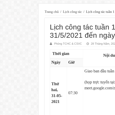
Trang chủ
/
Lịch công tác
/
Lịch công tác tuần 
Lịch công tác tuần 
31/5/2021 đến ngày
Phòng TCHC & CSVC
28 Tháng Năm, 20
Thời gian
Nội d
Ngày
Giờ
Giao ban đầu tuần
(họp trực tuyến tại
Thứ
meet.google.com/
hai,
07:30
31-05-
2021