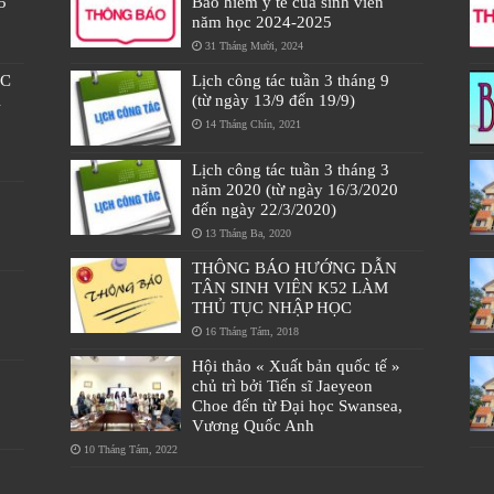
5
Bảo hiểm y tế của sinh viên
năm học 2024-2025
31 Tháng Mười, 2024
ÁC
Lịch công tác tuần 3 tháng 9
À
(từ ngày 13/9 đến 19/9)
14 Tháng Chín, 2021
Lịch công tác tuần 3 tháng 3
năm 2020 (từ ngày 16/3/2020
đến ngày 22/3/2020)
13 Tháng Ba, 2020
THÔNG BÁO HƯỚNG DẪN
TÂN SINH VIÊN K52 LÀM
THỦ TỤC NHẬP HỌC
16 Tháng Tám, 2018
Hội thảo « Xuất bản quốc tế »
chủ trì bởi Tiến sĩ Jaeyeon
Choe đến từ Đại học Swansea,
Vương Quốc Anh
10 Tháng Tám, 2022