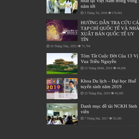
nhất tại Việt Nam trong vòng 
năm tới
3 Tháng Tư, 2018
170,001
HƯỚNG DẪN TRA CỨU C
TẠP CHÍ QUỐC TẾ VÀ NH
XUẤT BẢN QUỐC TẾ UY
TÍN
10 Tháng Tám, 2022
71,764
Tóm Tắt Cuộc Đời Của 13 Vị
Vua Triều Nguyễn
13 Tháng Mười, 2019
44,046
Khoa Du lịch – Đại học Huế
tuyển sinh năm 2019
23 Tháng Bảy, 2019
43,495
Danh mục đề tài NCKH Sinh
viên
7 Tháng Hai, 2017
35,585