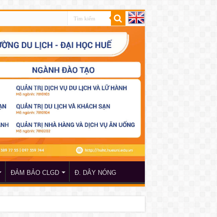
ĐẢM BẢO CLGD
Đ. DÂY NÓNG