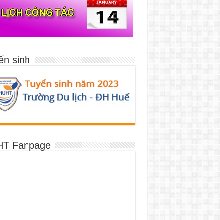
ển sinh
T Fanpage