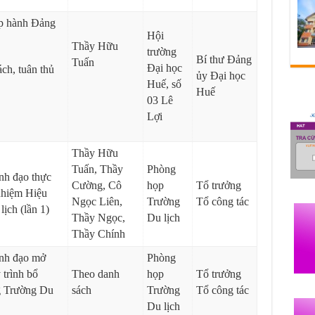
p hành Đảng
Hội
Thầy Hữu
trường
Bí thư Đảng
Tuấn
Đại học
ách, tuân thủ
ủy Đại học
Huế, số
Huế
03 Lê
Lợi
Thầy Hữu
Tuấn, Thầy
Phòng
ãnh đạo thực
Cường, Cô
họp
Tổ trưởng
 nhiệm Hiệu
Ngọc Liên,
Trường
Tổ công tác
ịch (lần 1)
Thầy Ngọc,
Du lịch
Thầy Chính
ãnh đạo mở
Phòng
 trình bổ
Theo danh
họp
Tổ trưởng
g Trường Du
sách
Trường
Tổ công tác
Du lịch