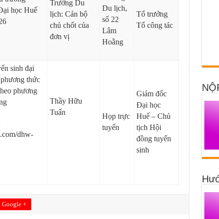
Trường Du
Du lịch,
Đại học Huế
lịch: Cán bộ
Tổ trưởng
số 22
26
chủ chốt của
Tổ công tác
Lâm
đơn vị
Hoằng
n sinh đại
o phương thức
NỘ
 theo phương
Giám đốc
Thầy Hữu
êng
Đại học
Tuấn
Họp trực
Huế – Chủ
:
tuyến
tịch Hội
le.com/dhw-
đồng tuyển
sinh
Hướ
Google +