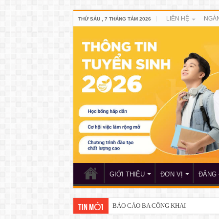
LIÊN HỆ
NGÀN
THỨ SÁU , 7 THÁNG TÁM 2026
GIỚI THIỆU
ĐƠN VỊ
ĐẢNG 
BÁO CÁO BA CÔNG KHAI
TIN MỚI