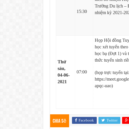
Trường Du lịch – 
15:30
nhiệm kỳ 2021-20
Họp Hội đồng Tuyể
học xét tuyển the
học bạ (Đợt 1) và
thức tuyển sinh ri
Thứ
sáu,
07:00
(họp trực tuyến tại
04-06-
https://meet.goog
2021
apqc-uao)
Facebook
Twitter
Chia sẽ