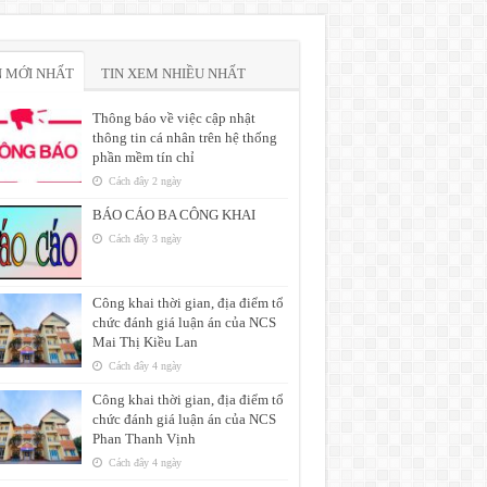
N MỚI NHẤT
TIN XEM NHIỀU NHẤT
Thông báo về việc cập nhật
thông tin cá nhân trên hệ thống
phần mềm tín chỉ
Cách đây 2 ngày
BÁO CÁO BA CÔNG KHAI
Cách đây 3 ngày
Công khai thời gian, địa điểm tổ
chức đánh giá luận án của NCS
Mai Thị Kiều Lan
Cách đây 4 ngày
Công khai thời gian, địa điểm tổ
chức đánh giá luận án của NCS
Phan Thanh Vịnh
Cách đây 4 ngày