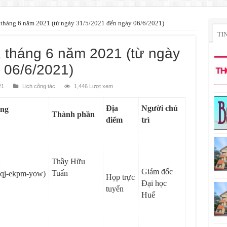
1 tháng 6 năm 2021 (từ ngày 31/5/2021 đến ngày 06/6/2021)
TI
1 tháng 6 năm 2021 (từ ngày
 06/6/2021)
21
Lịch công tác
1,446 Lượt xem
Địa
Người chủ
ung
Thành phần
điểm
trì
Thầy Hữu
:
Giám đốc
Tuấn
zqj-ekpm-yow)
Họp trực
Đại học
tuyến
Huế