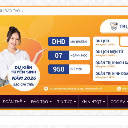
H ĐÀO TẠO
– ĐOÀN THỂ
ĐÀO TẠO
TIN TỨC
KH & HTQT
GÓC SV