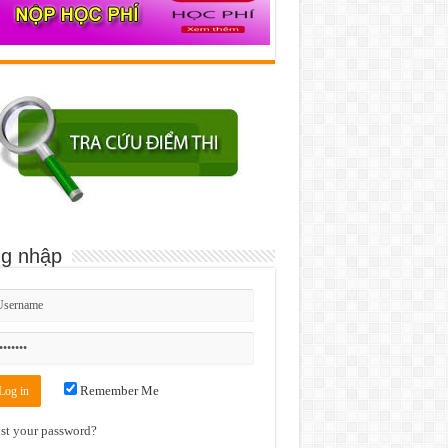
g nhập
Remember Me
st your password?