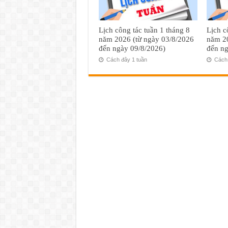
Lịch công tác tuần 1 tháng 8
Lịch c
năm 2026 (từ ngày 03/8/2026
năm 20
đến ngày 09/8/2026)
đến ng
Cách đây 1 tuần
Cách 