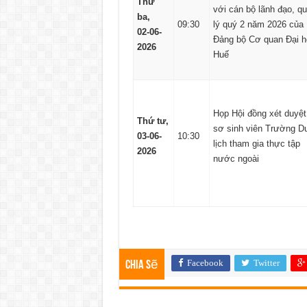
Thứ
với cán bộ lãnh đạo, q
ba,
09:30
lý quý 2 năm 2026 của
02-06-
Đảng bộ Cơ quan Đại h
2026
Huế
Họp Hội đồng xét duyệt
Thứ tư,
sơ sinh viên Trường D
03-06-
10:30
lịch tham gia thực tập
2026
nước ngoài
Facebook
Twitter
Chia sẽ