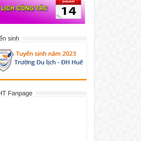
ển sinh
T Fanpage