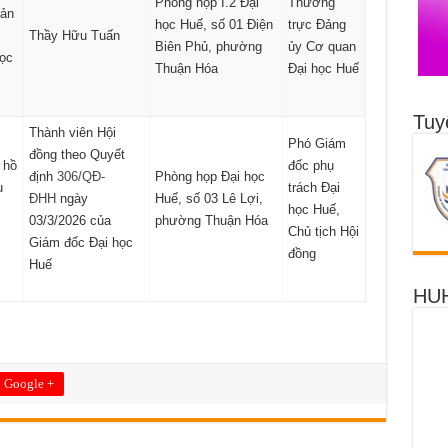
Phòng họp I.2 Đại
Thường
uản
học Huế, số 01 Điện
trực Đảng
Thầy Hữu Tuấn
Biên Phủ, phường
ủy Cơ quan
ọc
Thuận Hóa
Đại học Huế
Tuy
Thành viên Hội
Phó Giám
đồng theo Quyết
 hồ
đốc phụ
định
306/QĐ-
Phòng họp Đại học
u
trách Đại
ĐHH
ngày
Huế, số 03 Lê Lợi,
học Huế,
03/3/2026 của
phường Thuận Hóa
Chủ tịch Hội
Giám đốc Đại học
đồng
Huế
HUH
Google +