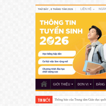
LIÊN HỆ
NGÀN
THỨ BẢY , 8 THÁNG TÁM 2026
GIỚI THIỆU
ĐƠN VỊ
ĐẢNG 
Thông báo của Trung tâm Giáo dục quố
TIN MỚI