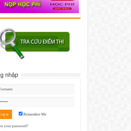
g nhập
Remember Me
st your password?