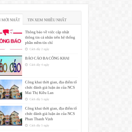
N MỚI NHẤT
TIN XEM NHIỀU NHẤT
Thông báo về việc cập nhật
thông tin cá nhân trên hệ thống
phần mềm tín chỉ
Cách đây 2 ngày
BÁO CÁO BA CÔNG KHAI
Cách đây 4 ngày
Công khai thời gian, địa điểm tổ
chức đánh giá luận án của NCS
Mai Thị Kiều Lan
Cách đây 5 ngày
Công khai thời gian, địa điểm tổ
chức đánh giá luận án của NCS
Phan Thanh Vịnh
Cách đây 5 ngày