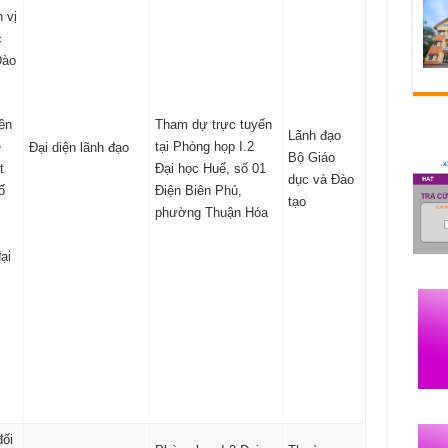
 vị
c
Đào
ền
Tham dự trực tuyến
Lãnh đạo
ề
tại Phòng họp I.2
Đại diện lãnh đạo
Bộ Giáo
t
Đại học Huế, số 01
dục và Đào
ố
Điện Biên Phủ,
tạo
,
phường Thuận Hóa
ại
đối