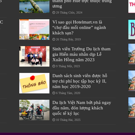
5
thành phố Huế trực thuộc trung
ương
29 Tháng Chín, 2024
ÁC
Vì sao gọi Hotelmart.vn là
À
“chợ đầu mối online” ngành
khách sạn?
26 Tháng Bảy, 2019
Sinh viên Trường Du lịch tham
gia Hiến máu nhân dịp Lễ
Xuân Hồng năm 2023
9 Tháng Một, 2023
Danh sách sinh viên được hỗ
trợ chi phí học tập học kỳ II,
năm học 2019-2020
6 Tháng Tám, 2020
Du lịch Việt Nam bứt phá ngay
đầu năm, đón lượng khách
quốc tế kỷ lục
10 Tháng Hai, 2025