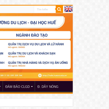
ĐẢM BẢO CLGD
Đ. DÂY NÓNG