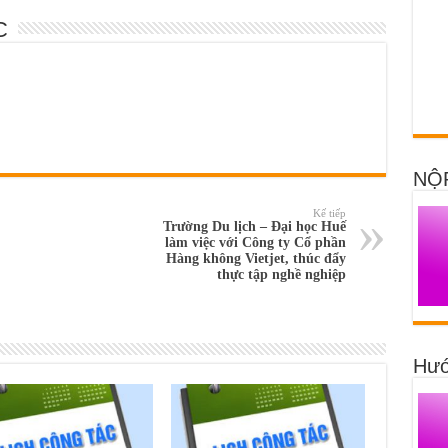
C
NỘ
Kế tiếp
Trường Du lịch – Đại học Huế
làm việc với Công ty Cổ phần
Hàng không Vietjet, thúc đẩy
thực tập nghề nghiệp
Hướ