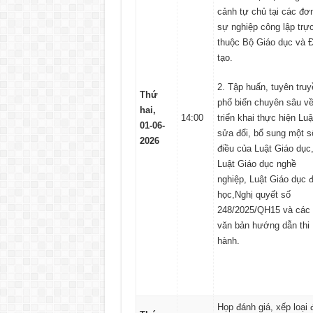
cảnh tự chủ tại các đơn
sự nghiệp công lập trự
thuộc Bộ Giáo dục và 
tạo.
2. Tập huấn, tuyên truy
Thứ
phổ biến chuyên sâu v
hai,
14:00
triển khai thực hiện Luậ
01-06-
sửa đổi, bổ sung một s
2026
điều của Luật Giáo dục
Luật Giáo dục nghề
nghiệp, Luật Giáo dục đ
học,Nghị quyết số
248/2025/QH15 và các
văn bản hướng dẫn thi
hành.
Họp đánh giá, xếp loại 