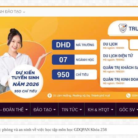
H ĐÀO TẠO
– ĐOÀN THỂ
ĐÀO TẠO
TIN TỨC
KH & HTQT
GÓC SV
c phòng và an ninh về việc học tập môn học GDQPAN Khóa 258