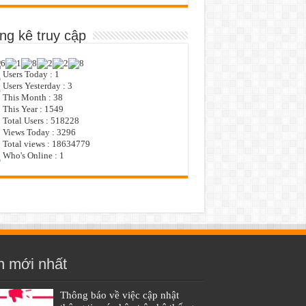
ng kê truy cập
Users Today : 1
Users Yesterday : 3
This Month : 38
This Year : 1549
Total Users : 518228
Views Today : 3296
Total views : 18634779
Who's Online : 1
n mới nhất
Thông báo về việc cập nhật