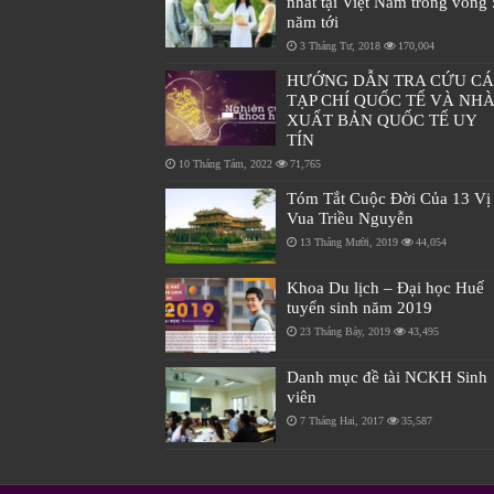
nhất tại Việt Nam trong vòng 
năm tới
3 Tháng Tư, 2018
170,004
HƯỚNG DẪN TRA CỨU C
TẠP CHÍ QUỐC TẾ VÀ NH
XUẤT BẢN QUỐC TẾ UY
TÍN
10 Tháng Tám, 2022
71,765
Tóm Tắt Cuộc Đời Của 13 Vị
Vua Triều Nguyễn
13 Tháng Mười, 2019
44,054
Khoa Du lịch – Đại học Huế
tuyển sinh năm 2019
23 Tháng Bảy, 2019
43,495
Danh mục đề tài NCKH Sinh
viên
7 Tháng Hai, 2017
35,587