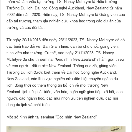
thăm và làm việc tại trường. TS. Nancy McIntyre là Hiệu trưởng
Trường Du lịch, Đại học Công nghệ Auckland, New Zealand từ năm
2002 đến năm 2020. Hiện nay, TS. Nancy McIntyre là Giảng viên cao
cấp tại trường, tham gia nghiên cứu khoa học trong các dự án của
trường và các đối tác.
Từ ngày 20/11/2013 đến ngày 23/11/2023, TS. Nancy McIntyre đã có
các buổi trao đổi với Ban Giám hiệu, cán bộ chủ chốt, giảng viên,
sinh viên nhà trường. Cụ thể, vào ngày 21/11/2023, TS. Nancy
McIntyre đã chủ trì seminar “Góc nhìn New Zealand” nhằm giới thiệu
về con người, đất nước New Zealand. Thông qua đó, giảng viên
Trường Du lịch được biết thêm về Đại học Công nghệ Auckland,
New Zealand; các lĩnh vực nghiên cứu đặc biệt chuyên ngành du
lịch; đồng thời có thêm thông tin bổ ích về môi trường New
Zealand: lịch sử phát triển, văn hóa, ngôn ngữ giao tiếp, xã hội, con
người, các ngành học, các mũi nhọn ưu tiên nghiên cứu, các nội
dung du lịch và phát triển.
Một số hình ảnh tại seminar “Góc nhìn New Zealand”