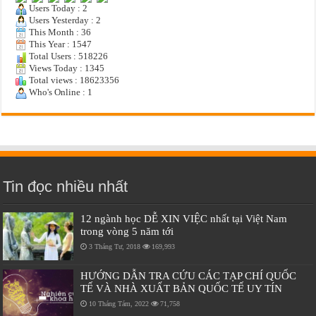
Users Today : 2
Users Yesterday : 2
This Month : 36
This Year : 1547
Total Users : 518226
Views Today : 1345
Total views : 18623356
Who's Online : 1
Tin đọc nhiều nhất
12 ngành học DỄ XIN VIỆC nhất tại Việt Nam
trong vòng 5 năm tới
3 Tháng Tư, 2018
169,993
HƯỚNG DẪN TRA CỨU CÁC TẠP CHÍ QUỐC
TẾ VÀ NHÀ XUẤT BẢN QUỐC TẾ UY TÍN
10 Tháng Tám, 2022
71,758