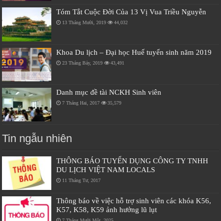
Tóm Tắt Cuộc Đời Của 13 Vị Vua Triều Nguyễn
13 Tháng Mười, 2019
44,032
Khoa Du lịch – Đại học Huế tuyển sinh năm 2019
23 Tháng Bảy, 2019
43,491
Danh mục đề tài NCKH Sinh viên
7 Tháng Hai, 2017
35,579
Tin ngẫu nhiên
THÔNG BÁO TUYỂN DỤNG CÔNG TY TNHH
DU LỊCH VIỆT NAM LOCALS
11 Tháng Tư, 2017
Thông báo về việc hỗ trợ sinh viên các khóa K56,
K57, K58, K59 ảnh hưởng lũ lụt
7 Tháng Mười Một, 2025