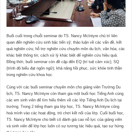
Buổi cuối trong chuỗi seminar do TS. Nancy McIntyre chủ trì liên
quan đến nghiên cứu sinh bậc tiến sỹ; thảo luận về các vấn đề, kết
quả nghiên cứu; hỗ trợ nghiên cứu chuyên môn du lịch, văn hóa; các
khác biệt thông tin; cách xử lý khác biệt để nghiên cứu hiệu quả.
Đồng thời, buổi seminar còn đề cập đến EQ (trí tuệ cảm xúc); SQ
(trình độ biểu đạt ngôn ngữ); khả năng hồi phục, sức khỏe tinh thần
trong nghiên cứu khoa học.
Cùng với các buổi seminar chuyên môn cho giảng viên Trường Du
lịch, TS. Nancy McIntyre còn tham gia một buổi học Tiếng Anh cùng
các em sinh viên để tìm hiểu thêm về các lớp Tiếng Anh Du lịch tại
trường. Trong 2 tiếng tham gia lớp học, TS. Nancy McIntyre cũng
hoà mình vào các hoạt động, trò chơi kết nối của lớp. Cuối buổi học,
TS. Nancy McIntyre cho biết cô đánh giá cao nỗ lực của giảng viên
và sinh viên để lớp học luôn có sự tương tác hiệu quả, tạo sự hứng