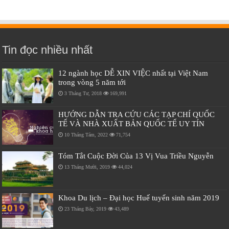
Tin đọc nhiều nhất
12 ngành học DỄ XIN VIỆC nhất tại Việt Nam
trong vòng 5 năm tới
3 Tháng Tư, 2018
169,991
HƯỚNG DẪN TRA CỨU CÁC TẠP CHÍ QUỐC
TẾ VÀ NHÀ XUẤT BẢN QUỐC TẾ UY TÍN
10 Tháng Tám, 2022
71,754
Tóm Tắt Cuộc Đời Của 13 Vị Vua Triều Nguyễn
13 Tháng Mười, 2019
44,024
Khoa Du lịch – Đại học Huế tuyển sinh năm 2019
23 Tháng Bảy, 2019
43,489