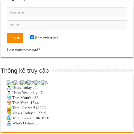
Remember Me
Lost your password?
Thống kê truy cập
Users Today : 1
Users Yesterday : 7
This Month : 33
This Year : 1544
Total Users : 518223
Views Today : 12219
Total views : 18618518
Who's Online : 1