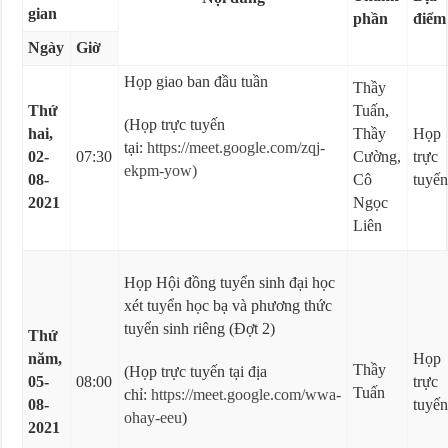
gian
phần
điểm
Ngày
Giờ
Họp giao ban đầu tuần
Thầy
Thứ
Tuấn,
(Họp trực tuyến
hai,
Thầy
Họp
tại:
https://meet.google.com/zqj-
02-
07:30
Cường,
trực
ekpm-yow)
08-
Cô
tuyế
2021
Ngọc
Liên
Họp Hội đồng tuyển sinh đại học
xét tuyển học bạ và phương thức
tuyển sinh riêng (Đợt 2)
Thứ
năm,
Họp
Thầy
(Họp trực tuyến tại địa
05-
08:00
trực
Tuấn
chỉ:
https://meet.google.com/wwa-
08-
tuyế
ohay-eeu
)
2021