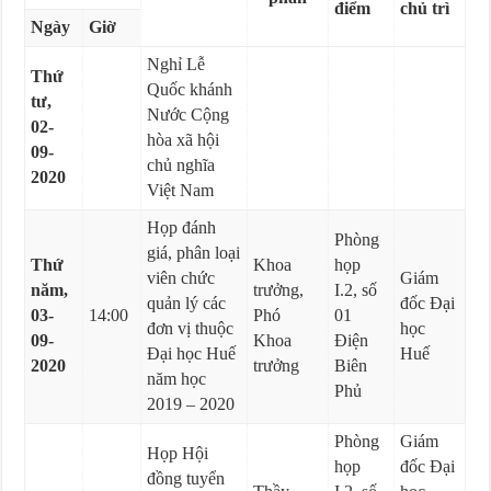
điểm
chủ trì
Ngày
Giờ
Nghỉ Lễ
Thứ
Quốc khánh
tư,
Nước Cộng
02-
hòa xã hội
09-
chủ nghĩa
2020
Việt Nam
Họp đánh
Phòng
giá, phân loại
Thứ
Khoa
họp
viên chức
Giám
năm,
trưởng,
I.2, số
quản lý các
đốc Đại
03-
14:00
Phó
01
đơn vị thuộc
học
09-
Khoa
Điện
Đại học Huế
Huế
2020
trưởng
Biên
năm học
Phủ
2019 – 2020
Phòng
Giám
Họp Hội
họp
đốc Đại
đồng tuyển