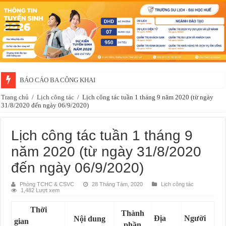
BÁO CÁO BA CÔNG KHAI
Thông báo về việc xét chọn sinh viên đề nghị nhận học bổng của doanh 
Trang chủ
/
Lịch công tác
/
Lịch công tác tuần 1 tháng 9 năm 2020 (từ ngày
31/8/2020 đến ngày 06/9/2020)
Lịch công tác tuần 1 tháng 9
năm 2020 (từ ngày 31/8/2020
đến ngày 06/9/2020)
Phòng TCHC & CSVC
28 Tháng Tám, 2020
Lịch công tác
1,482 Lượt xem
Thời
Thành
Địa
Người
Nội dung
gian
phần