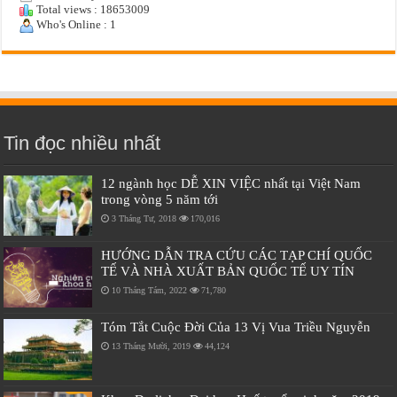
Total views : 18653009
Who's Online : 1
Tin đọc nhiều nhất
12 ngành học DỄ XIN VIỆC nhất tại Việt Nam
trong vòng 5 năm tới
3 Tháng Tư, 2018
170,016
HƯỚNG DẪN TRA CỨU CÁC TẠP CHÍ QUỐC
TẾ VÀ NHÀ XUẤT BẢN QUỐC TẾ UY TÍN
10 Tháng Tám, 2022
71,780
Tóm Tắt Cuộc Đời Của 13 Vị Vua Triều Nguyễn
13 Tháng Mười, 2019
44,124