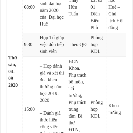
Thầy
I.2, số
học
sinh đại học
08:00
Hữu
01
Huế –
năm 2020
Tuấn
Điện
Chủ
của Đại học
Biên
tịch Hội
Huế
Phủ
đồng
Họp Tổ giúp
Phòng
9:30
việc đón tiếp
Theo QĐ
họp
sinh viên
KDL
Thứ
BCN
sáu,
– Họp đánh
Khoa,
04-
giá và xét thi
Phụ trách
09-
đua khen
bộ môn,
2020
thưởng năm
Tổ
học 2019-
trưởng,
2020
Phụ trách
Phòng
Khoa
15:00
trung
họp
trưởng
– Đánh giá
tâm, Bí
KDL
thực hiện
thư
công việc
ĐTN,