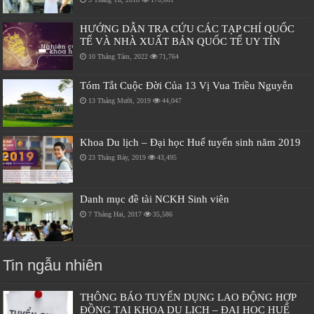
HƯỚNG DẪN TRA CỨU CÁC TẠP CHÍ QUỐC
TẾ VÀ NHÀ XUẤT BẢN QUỐC TẾ UY TÍN
10 Tháng Tám, 2022
71,764
Tóm Tắt Cuộc Đời Của 13 Vị Vua Triều Nguyễn
13 Tháng Mười, 2019
44,047
Khoa Du lịch – Đại học Huế tuyển sinh năm 2019
23 Tháng Bảy, 2019
43,495
Danh mục đề tài NCKH Sinh viên
7 Tháng Hai, 2017
35,586
Tin ngẫu nhiên
THÔNG BÁO TUYỂN DỤNG LAO ĐỘNG HỢP
ĐỒNG TẠI KHOA DU LỊCH – ĐẠI HỌC HUẾ