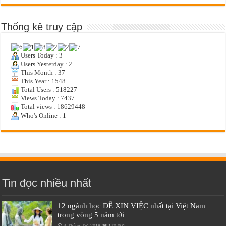
Thống kê truy cập
Users Today : 3
Users Yesterday : 2
This Month : 37
This Year : 1548
Total Users : 518227
Views Today : 7437
Total views : 18629448
Who's Online : 1
Tin đọc nhiều nhất
12 ngành học DỄ XIN VIỆC nhất tại Việt Nam
trong vòng 5 năm tới
3 Tháng Tư, 2018
170,001