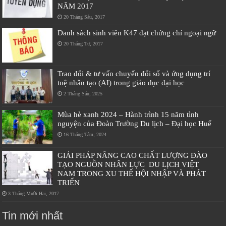
NĂM 2017
20 Tháng Sáu, 2017
Danh sách sinh viên K47 đạt chứng chỉ ngoại ngữ
20 Tháng Tư, 2017
Trao đổi & tư vấn chuyển đổi số và ứng dụng trí
tuệ nhân tạo (AI) trong giáo dục đại học
2 Tháng Sáu, 2025
Mùa hè xanh 2024 – Hành trình 15 năm tình
nguyện của Đoàn Trường Du lịch – Đại học Huế
16 Tháng Tám, 2024
GIẢI PHÁP NÂNG CAO CHẤT LƯỢNG ĐÀO
TẠO NGUỒN NHÂN LỰC DU LỊCH VIỆT
NAM TRONG XU THẾ HỘI NHẬP VÀ PHÁT
TRIỂN
3 Tháng Mười Hai, 2017
Tin mới nhất