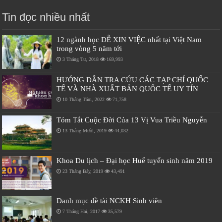
Tin đọc nhiều nhất
12 ngành học DỄ XIN VIỆC nhất tại Việt Nam
trong vòng 5 năm tới
3 Tháng Tư, 2018
169,993
HƯỚNG DẪN TRA CỨU CÁC TẠP CHÍ QUỐC
TẾ VÀ NHÀ XUẤT BẢN QUỐC TẾ UY TÍN
10 Tháng Tám, 2022
71,758
Tóm Tắt Cuộc Đời Của 13 Vị Vua Triều Nguyễn
13 Tháng Mười, 2019
44,032
Khoa Du lịch – Đại học Huế tuyển sinh năm 2019
23 Tháng Bảy, 2019
43,491
Danh mục đề tài NCKH Sinh viên
7 Tháng Hai, 2017
35,579