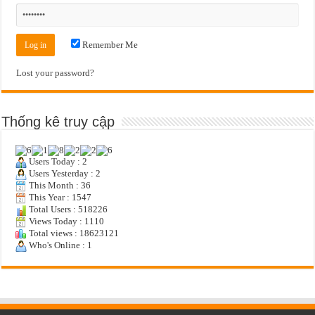
Remember Me
Lost your password?
Thống kê truy cập
Users Today : 2
Users Yesterday : 2
This Month : 36
This Year : 1547
Total Users : 518226
Views Today : 1110
Total views : 18623121
Who's Online : 1