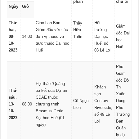
phần
chủ trì
Ngày
Giờ
Thứ
Giao ban Ban
Hội
Thầy
Giám
hai,
Giám đốc với các
trường
Hữu
đốc Đại
09-
14:00
đơn vị thuộc và
Đại học
Tuấn
học
10-
trực thuộc Đại học
Huế, số
Huế
2023
Huế
03 Lê Lợi
Phó
Giám
đốc Đỗ
Hội thảo “Quảng
Khách
Thị
Thứ
bá kết quả Dự án
sạn
Xuân
sáu,
CDAE thuộc
Cô Ngọc
Century
Dung,
13-
08:00
chương trình
Liên
Riverside,
Phó
10-
Erasmus+” của
số 49 Lê
Trưởng
2023
Đại học Huế (01
Lợi
Ban
ngày)
Quản
lý dự