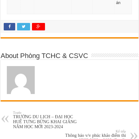
án
About Phòng TCHC & CSVC
Trước
TRƯỜNG DU LỊCH – ĐẠI HỌC
HUẾ TƯNG BỪNG KHAI GIẢNG
NĂM HỌC MỚI 2023-2024
Kế tiếp
Thông báo v/v phúc khảo điểm thi