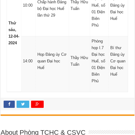
Chấp hành Đảng
Thầy Hữu
10:00
Huế, số
Đảng ủy
bộ Đại học Huế
Tuấn
01 Điện
Đại học
lần thứ 29
Biên
Huế
Thứ
Phủ
sáu,
12-04-
Phòng
2024
họp I.7
Bí thư
Họp Đảng ủy Cơ
Đại học
Đảng ủy
Thầy Hữu
14:00
quan Đại học
Huế, số
Cơ quan
Tuấn
Huế
01 Điện
Đại học
Biên
Huế
Phủ
About Phòng TCHC & CSVC