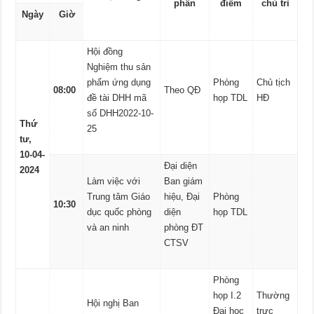
phần
điểm
chủ trì
Ngày
Giờ
Hội đồng
Nghiệm thu sản
phẩm ứng dụng
Phòng
Chủ tịch
08:00
Theo QĐ
đề tài DHH mã
họp TDL
HĐ
số DHH2022-10-
Thứ
25
tư,
10-04-
Đại diện
2024
Làm việc với
Ban giám
Trung tâm Giáo
hiệu, Đại
Phòng
10:30
dục quốc phòng
diện
họp TDL
và an ninh
phòng ĐT
CTSV
Phòng
họp I.2
Thường
Hội nghị Ban
Đại học
trực