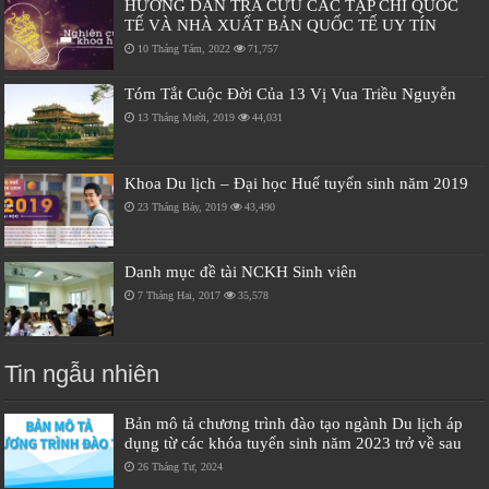
HƯỚNG DẪN TRA CỨU CÁC TẠP CHÍ QUỐC
TẾ VÀ NHÀ XUẤT BẢN QUỐC TẾ UY TÍN
10 Tháng Tám, 2022
71,757
Tóm Tắt Cuộc Đời Của 13 Vị Vua Triều Nguyễn
13 Tháng Mười, 2019
44,031
Khoa Du lịch – Đại học Huế tuyển sinh năm 2019
23 Tháng Bảy, 2019
43,490
Danh mục đề tài NCKH Sinh viên
7 Tháng Hai, 2017
35,578
Tin ngẫu nhiên
Bản mô tả chương trình đào tạo ngành Du lịch áp
dụng từ các khóa tuyển sinh năm 2023 trở về sau
26 Tháng Tư, 2024