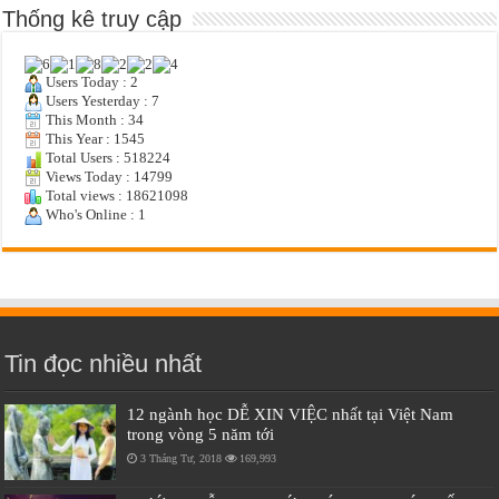
Thống kê truy cập
Users Today : 2
Users Yesterday : 7
This Month : 34
This Year : 1545
Total Users : 518224
Views Today : 14799
Total views : 18621098
Who's Online : 1
Tin đọc nhiều nhất
12 ngành học DỄ XIN VIỆC nhất tại Việt Nam
trong vòng 5 năm tới
3 Tháng Tư, 2018
169,993